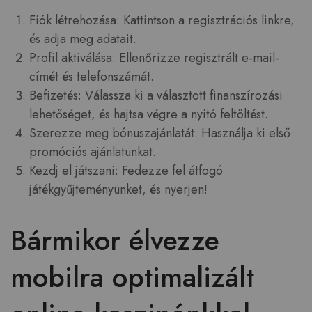
Fiók létrehozása: Kattintson a regisztrációs linkre,
és adja meg adatait.
Profil aktiválása: Ellenőrizze regisztrált e-mail-
címét és telefonszámát.
Befizetés: Válassza ki a választott finanszírozási
lehetőséget, és hajtsa végre a nyitó feltöltést.
Szerezze meg bónuszajánlatát: Használja ki első
promóciós ajánlatunkat.
Kezdj el játszani: Fedezze fel átfogó
játékgyűjteményünket, és nyerjen!
Bármikor élvezze
mobilra optimalizált