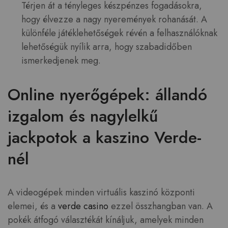
Térjen át a tényleges készpénzes fogadásokra,
hogy élvezze a nagy nyeremények rohanását. A
különféle játéklehetőségek révén a felhasználóknak
lehetőségük nyílik arra, hogy szabadidőben
ismerkedjenek meg.
Online nyerőgépek: állandó
izgalom és nagylelkű
jackpotok a kaszino Verde-
nél
A videogépek minden virtuális kaszinó központi
elemei, és a
verde casino
ezzel összhangban van. A
pokék átfogó választékát kínáljuk, amelyek minden