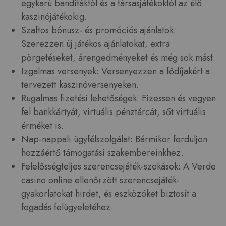
egykarú banditáktól és a társasjátékoktól az élő
kaszinójátékokig.
Szaftos bónusz- és promóciós ajánlatok:
Szerezzen új játékos ajánlatokat, extra
pörgetéseket, árengedményeket és még sok mást.
Izgalmas versenyek: Versenyezzen a fődíjakért a
tervezett kaszinóversenyeken.
Rugalmas fizetési lehetőségek: Fizessen és vegyen
fel bankkártyát, virtuális pénztárcát, sőt virtuális
érméket is.
Nap-nappali ügyfélszolgálat: Bármikor forduljon
hozzáértő támogatási szakembereinkhez.
Felelősségteljes szerencsejáték-szokások: A Verde
casino online ellenőrzött szerencsejáték-
gyakorlatokat hirdet, és eszközöket biztosít a
fogadás felügyeletéhez.