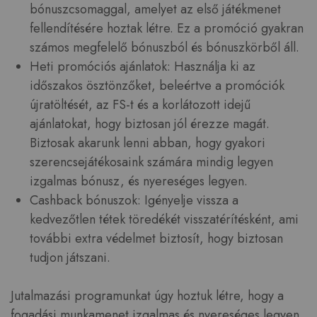
bónuszcsomaggal, amelyet az első játékmenet
fellendítésére hoztak létre. Ez a promóció gyakran
számos megfelelő bónuszból és bónuszkörből áll.
Heti promóciós ajánlatok: Használja ki az
időszakos ösztönzőket, beleértve a promóciók
újratöltését, az FS-t és a korlátozott idejű
ajánlatokat, hogy biztosan jól érezze magát.
Biztosak akarunk lenni abban, hogy gyakori
szerencsejátékosaink számára mindig legyen
izgalmas bónusz, és nyereséges legyen.
Cashback bónuszok: Igényelje vissza a
kedvezőtlen tétek töredékét visszatérítésként, ami
további extra védelmet biztosít, hogy biztosan
tudjon játszani.
Jutalmazási programunkat úgy hoztuk létre, hogy a
fogadási munkamenet izgalmas és nyereséges legyen.