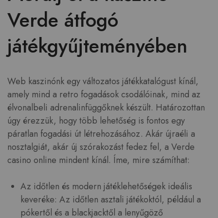
Verde átfogó
játékgyűjteményében
Web kaszinónk egy változatos játékkatalógust kínál,
amely mind a retro fogadások csodálóinak, mind az
élvonalbeli adrenalinfüggőknek készült. Határozottan
úgy érezzük, hogy több lehetőség is fontos egy
páratlan fogadási út létrehozásához. Akár újraéli a
nosztalgiát, akár új szórakozást fedez fel, a Verde
casino online mindent kínál. Íme, mire számíthat:
Az időtlen és modern játéklehetőségek ideális
keveréke: Az időtlen asztali játékoktól, például a
pókertől és a blackjacktől a lenyűgöző