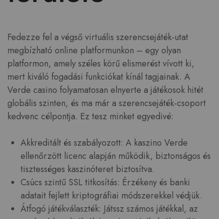
Fedezze fel a végső virtuális szerencsejáték-utat
megbízható online platformunkon – egy olyan
platformon, amely széles körű elismerést vívott ki,
mert kiváló fogadási funkciókat kínál tagjainak. A
Verde casino folyamatosan elnyerte a játékosok hitét
globális szinten, és ma már a szerencsejáték-csoport
kedvenc célpontja. Ez tesz minket egyedivé:
Akkreditált és szabályozott: A kaszino Verde
ellenőrzött licenc alapján működik, biztonságos és
tisztességes kaszinóteret biztosítva.
Csúcs szintű SSL titkosítás: Érzékeny és banki
adatait fejlett kriptográfiai módszerekkel védjük.
Átfogó játékválaszték: Játssz számos játékkal, az