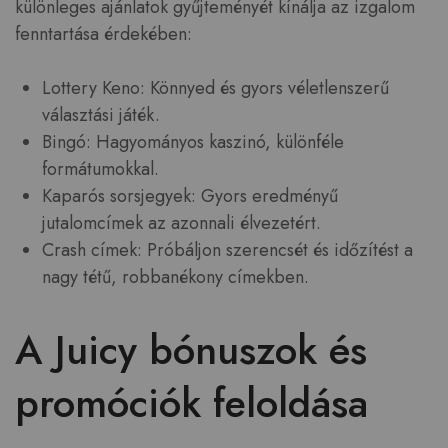
különleges ajánlatok gyűjteményét kínálja az izgalom
fenntartása érdekében:
Lottery Keno: Könnyed és gyors véletlenszerű
választási játék.
Bingó: Hagyományos kaszinó, különféle
formátumokkal.
Kaparós sorsjegyek: Gyors eredményű
jutalomcímek az azonnali élvezetért.
Crash címek: Próbáljon szerencsét és időzítést a
nagy tétű, robbanékony címekben.
A Juicy bónuszok és
promóciók feloldása