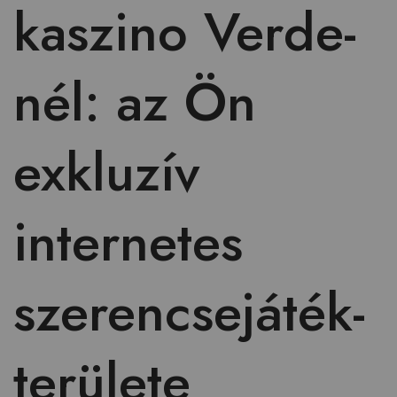
kaszino Verde-
nél: az Ön
exkluzív
internetes
szerencsejáték-
területe