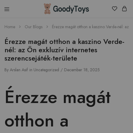
Children
Home
Our Blogs
Érezze magát otthon a kaszino Verde-nél: az Ön 
Toys
Shop
Érezze magát otthon a kaszino Verde-
nél: az Ön exkluzív internetes
szerencsejáték-területe
By
Arslan Asif
in
Uncategorized
December 18, 2025
Érezze magát
otthon a