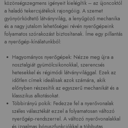
közönségszegmens igényeit kielégítik – az újoncoktól
a haladó tekercsjátékok rajongóiig. A szemet
gyönyörködtető látványvilág, a lenyűgöző mechanika
és a nagy jutalom lehetőségei révén nyerőgépeink
folyamatos szórakozást biztosítanak. Íme egy pillantás
a nyerőgép-kínálatunkból:
Hagyományos nyerőgépek: Nézze meg újra a
nosztalgiát gyümölcsikonokkal, szerencsés
hetesekkel és régimódi látványvilággal. Ezek az
időtlen címek ideálisak azok számára, akik
előnyben részesítik az egyszerű mechanikát és a
klasszikus alkotásokat.
Többirányú pokik: Fedezze fel a nyerővonalak
széles választékát ezzel a folyamatosan változó
nyerőgép-rendszerrel. A változó nyerővonalakkal
és izgalmas bónuszfunkciókkal a többutas