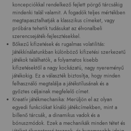
koncepciókkal rendelkező fejlett pörgő tárcsákig
mindenki talál valamit. A fogadók teljes mértékben
megtapasztalhatják a klasszikus címeket, vagy
próbára tehetik tudásukat az élvonalbeli
szerencsejáték-fejlesztésekkel.
Bőkezű kifizetések és rugalmas volatilitás:
Játékkínálatunkban különböző kifizetési szerkezetű
játékok találhatók, a folyamatos kisebb
kifizetésektől a nagy kockázatú, nagy nyereményű
játékokig. Ez a választék biztosítja, hogy minden
felhasználó megtalálja a játékstílusának és a
győztes céljainak megfelelő címet.
Kreatív játékmechanika: Merüljön el az olyan
egyedi funkciókat kínáló játékcímekben, mint a
billenő tárcsák, a dinamikus vadok és a
bónuszmódok. Ezek a mechanikák minden tétet és