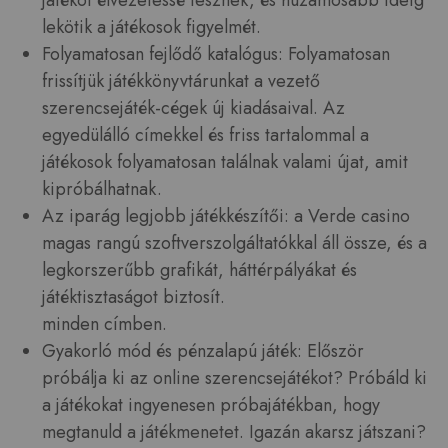
játékot élvezetessé tesznek, és huzamosabb ideig
lekötik a játékosok figyelmét.
Folyamatosan fejlődő katalógus: Folyamatosan
frissítjük játékkönyvtárunkat a vezető
szerencsejáték-cégek új kiadásaival. Az
egyedülálló címekkel és friss tartalommal a
játékosok folyamatosan találnak valami újat, amit
kipróbálhatnak.
Az iparág legjobb játékkészítői: a Verde casino
magas rangú szoftverszolgáltatókkal áll össze, és a
legkorszerűbb grafikát, háttérpályákat és
játéktisztaságot biztosít.
minden címben.
Gyakorló mód és pénzalapú játék: Először
próbálja ki az online szerencsejátékot? Próbáld ki
a játékokat ingyenesen próbajátékban, hogy
megtanuld a játékmenetet. Igazán akarsz játszani?