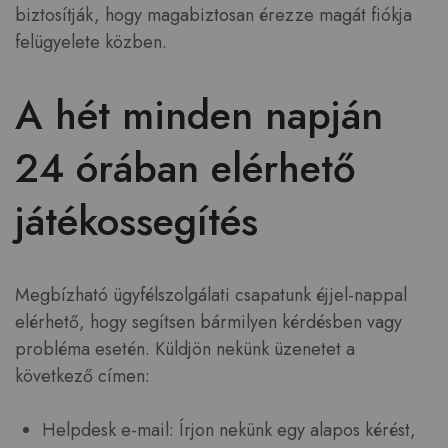
biztosítják, hogy magabiztosan érezze magát fiókja
felügyelete közben.
A hét minden napján
24 órában elérhető
játékossegítés
Megbízható ügyfélszolgálati csapatunk éjjel-nappal
elérhető, hogy segítsen bármilyen kérdésben vagy
probléma esetén. Küldjön nekünk üzenetet a
következő címen:
Helpdesk e-mail: Írjon nekünk egy alapos kérést,