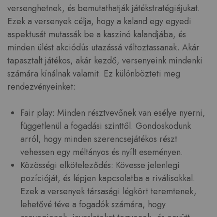
versenghetnek, és bemutathatják játékstratégiájukat.
Ezek a versenyek célja, hogy a kaland egy egyedi
aspektusát mutassák be a kaszinó kalandjába, és
minden ülést akciódús utazássá változtassanak. Akár
tapasztalt játékos, akár kezdő, versenyeink mindenki
számára kínálnak valamit. Ez különbözteti meg
rendezvényeinket:
Fair play: Minden résztvevőnek van esélye nyerni,
függetlenül a fogadási szinttől. Gondoskodunk
arról, hogy minden szerencsejátékos részt
vehessen egy méltányos és nyílt eseményen.
Közösségi elköteleződés: Kövesse jelenlegi
pozícióját, és lépjen kapcsolatba a riválisokkal.
Ezek a versenyek társasági légkört teremtenek,
lehetővé téve a fogadók számára, hogy