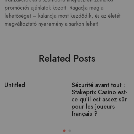
promóciós ajánlatok között. Ragadja meg a
lehetőséget – kalandja most kezdődik, és az életét
megváltoztató nyeremény a sarkon lehet!
Related Posts
Untitled
Sécurité avant tout :
Stakeprix Casino est-
ce qu’il est assez sûr
pour les joueurs
français ?