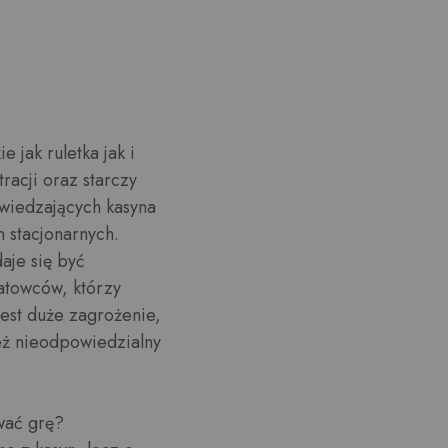
 jak ruletka jak i
racji oraz starczy
dwiedzających kasyna
 stacjonarnych.
aje się być
atowców, którzy
est duże zagrożenie,
eż nieodpowiedzialny
ować grę?