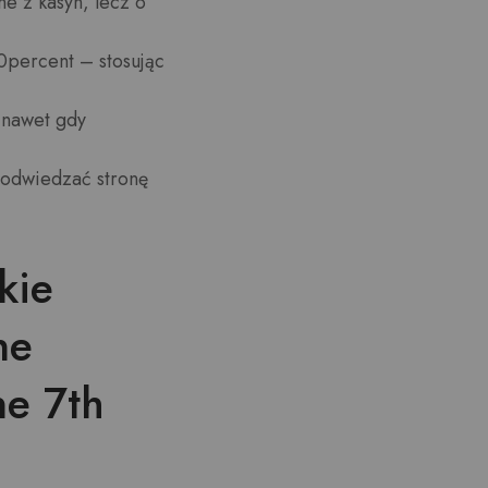
 z kasyn, lecz o
0percent – stosując
 nawet gdy
 odwiedzać stronę
kie
ne
ne 7th