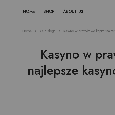
HOME
SHOP
ABOUT US
Home
Our Blogs
Kasyno w prawdziwe kapitał na ter
Kasyno w praw
najlepsze kasyn