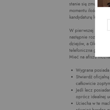
stanie się zmuszony
n
momentu ilości umow
kandydaturę lub wersj
W pierwszej kolejnoś
następnie rozważyć g
dziejów, a Globalna s
telefoniczna gier ka
Mieć na afiszu można
Wygrana posiada 
Stwierdź oficjalną
całkowicie zopty
Jeśli lecz posiad
oprócz idealnej u
Uciecha w te mach
również bardzo z