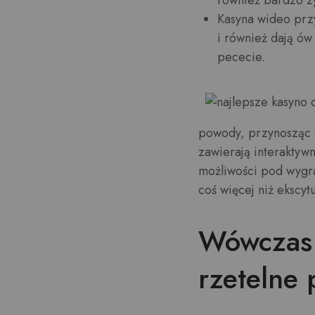
Kasyna wideo przy
i również dają ów
pececie.
powody, przynosząc 
zawierają interaktywn
możliwości pod wygra
coś więcej niż ekscyt
Wówczas 
rzetelne 