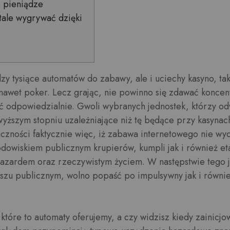
 pieniądze
ale wygrywać dzięki
 tysiące automatów do zabawy, ale i uciechy kasyno, takie
 nawet poker. Lecz grając, nie powinno się zdawać koncent
ć odpowiedzialnie. Gwoli wybranych jednostek, którzy o
yższym stopniu uzależniające niż tę będące przy kasynach
zności faktycznie więc, iż zabawa internetowego nie wyd
dowiskiem publicznym krupierów, kumpli jak i również et
azardem oraz rzeczywistym życiem. W następstwie tego j
ciszu publicznym, wolno popaść po impulsywny jak i równi
 które to automaty oferujemy, a czy widzisz kiedy zainicj