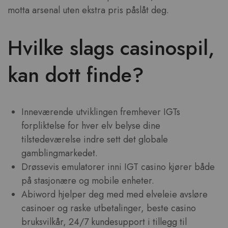
motta arsenal uten ekstra pris påslåt deg.
Hvilke slags casinospil,
kan dott finde?
Inneværende utviklingen fremhever IGTs
forpliktelse for hver elv belyse dine
tilstedeværelse indre sett det globale
gamblingmarkedet.
Drøssevis emulatorer inni IGT casino kjører både
på stasjonære og mobile enheter.
Abiword hjelper deg med med elveleie avsløre
casinoer og raske utbetalinger, beste casino
bruksvilkår, 24/7 kundesupport i tillegg til