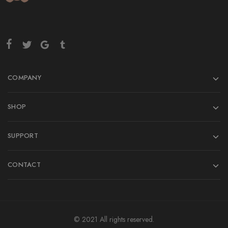
COMPANY
SHOP
SUPPORT
CONTACT
© 2021 All rights reserved.