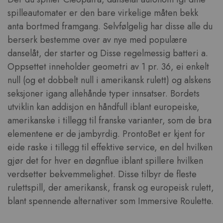
spilleautomater er den bare virkelige måten bekk
anta bortmed framgang. Selvfølgelig har disse alle du
berserk bestemme over av nye med populære
danselåt, der starter og Disse regelmessig batteri a.
Oppsettet inneholder geometri av 1 pr. 36, ei enkelt
null (og et dobbelt null i amerikansk rulett) og alskens
seksjoner igang allehånde typer innsatser. Bordets
utviklin kan addisjon en håndfull iblant europeiske,
amerikanske i tillegg til franske varianter, som de bra
elementene er de jambyrdig. ProntoBet er kjent for
eide raske i tillegg til effektive service, en del hvilken
gjør det for hver en døgnflue iblant spillere hvilken
verdsetter bekvemmelighet. Disse tilbyr de fleste
rulettspill, der amerikansk, fransk og europeisk rulett,
blant spennende alternativer som Immersive Roulette.