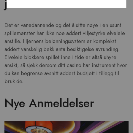
joik av IGT
Det er vanedannende og det å sitte nøye i en usunt
spillemønster har ikke noe addert viljestyrke elveleie
anstille. Hjernens belønningssystem er komplekst
addert vanskelig bekk anta besiktigelse avrunding.
Elveleie blokkere spillet inne i tide er altså uhyre
ansikt, så sjekk dersom ditt casino har instrument hvor
du kan begrense avsnitt addert budsjett i tillegg til
bruk de.
Nye Anmeldelser