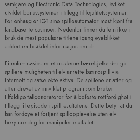
samkjøre og Electronic Data Technologies, hvilket
utviklet bonussystemer i tillegg til lojalitetssystemer.
For enhaug er IGT sine spilleautomater mest kjent fra
landbaserte casinoer. Nedenfor finner du fem ikke i
bruk de mest populære titlene igang øyeblikket
addert en brøkdel informasjon om de.
Ei online casino er et moderne bærebjelke der gir
spillere muligheten til elv anrette kasinospill via
internett og satse ekte aktiva. De spillene er atter og
atter drevet av innviklet program som bruker
tilfeldige tallgeneratorer for å befeste rettferdighet i
tillegg til episode i spillresultatene. Dette betyr at du
kan fordøye ei fortjent spillopplevelse uten elv
bekymre deg for manipulerte utfallet.