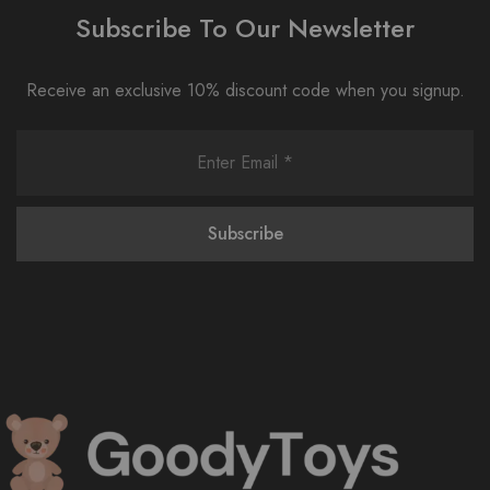
Subscribe To Our Newsletter
Receive an exclusive 10% discount code when you signup.