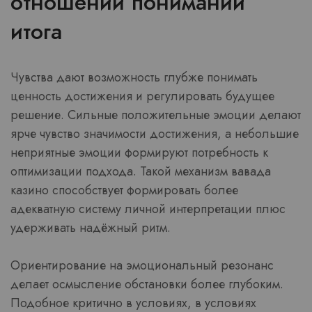
отношении понимании
итога
Чувства дают возможность глубже понимать
ценность достижения и регулировать будущее
решение. Сильные положительные эмоции делают
ярче чувство значимости достижения, а небольшие
неприятные эмоции формируют потребность к
оптимизации подхода. Такой механизм вавада
казино способствует формировать более
адекватную систему личной интерпретации плюс
удерживать надёжный ритм.
Ориентирование на эмоциональный резонанс
делает осмысление обстановки более глубоким.
Подобное критично в условиях, в условиях