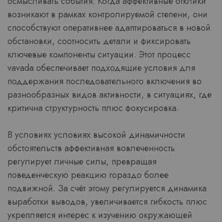
осмысливать события. Когда аффективные отклики
возникают в рамках контролируемой степени, они
способствуют оперативнее адаптироваться в новой
обстановки, соотносить детали и фиксировать
ключевые компоненты ситуации. Этот процесс
vavada обеспечивает подходящие условия для
поддержания последовательного включения во
разнообразных видов активности, в ситуациях, где
критична структурность плюс фокусировка.
В условиях условиях высокой динамичности
обстоятельств аффективная вовлеченность
регулирует личные силы, превращая
поведенческую реакцию гораздо более
подвижной. За счёт этому регулируется динамика
выработки выводов, увеличивается гибкость плюс
укрепляется интерес к изучению окружающей