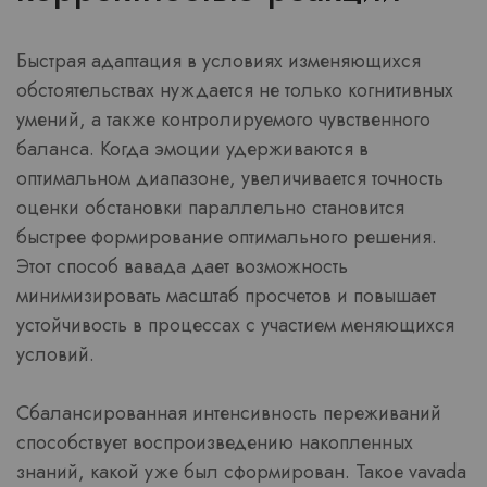
Быстрая адаптация в условиях изменяющихся
обстоятельствах нуждается не только когнитивных
умений, а также контролируемого чувственного
баланса. Когда эмоции удерживаются в
оптимальном диапазоне, увеличивается точность
оценки обстановки параллельно становится
быстрее формирование оптимального решения.
Этот способ вавада дает возможность
минимизировать масштаб просчетов и повышает
устойчивость в процессах с участием меняющихся
условий.
Сбалансированная интенсивность переживаний
способствует воспроизведению накопленных
знаний, какой уже был сформирован. Такое vavada