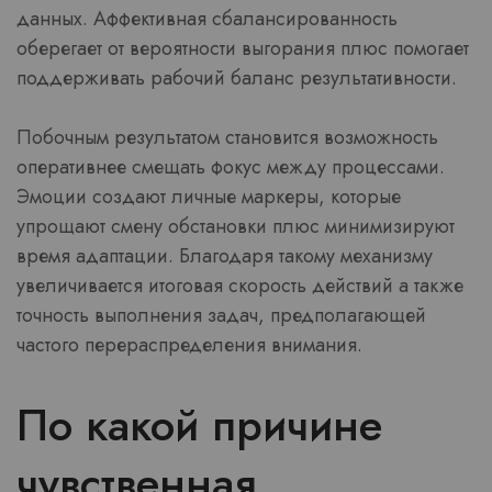
данных. Аффективная сбалансированность
оберегает от вероятности выгорания плюс помогает
поддерживать рабочий баланс результативности.
Побочным результатом становится возможность
оперативнее смещать фокус между процессами.
Эмоции создают личные маркеры, которые
упрощают смену обстановки плюс минимизируют
время адаптации. Благодаря такому механизму
увеличивается итоговая скорость действий а также
точность выполнения задач, предполагающей
частого перераспределения внимания.
По какой причине
чувственная