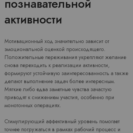
познавательной
активности
Мотивационный ход значительно зависит от
эмоциональной оценкой происходящего.
Положительные переживания укрепляют желание
снова переходить к реализации активности,
формируют устойчивую заинтересованность а также
делают выполнение задач более интересным.
Мягкие либо едва заметные чувства зачастую
приводят к снижением участия, особенно при
монотонных операциях.
Стимулирующий аффективный уровень помогает
точнее погружаться в рамках рабочий процесс и