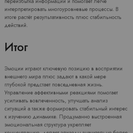
переизбытка информации и помогает легче
интерпретировать многоуровневые процессы. В
итоге растёт результативность плюс стабильность
действий.
Итог
Эмоции играют ключевую позицию в восприятии
внешнего мира плюс задают в какой мере
глубокой предстает повседневная жизнь.
Управление аффективными реакциями помогает
усиливать вовлеченность, улучшать анализ
ситуаций а также формировать стабильный интерес
к изучению динамике. Продуманно выстроенная
эмоциональная структура укрепляет
концентрацию, делает эпизоды значительно более