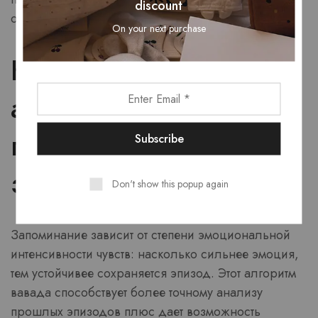
discount
окружающих колебаниях.
On your next purchase
Каким образом
аффективный опыт
превращает моменты
запоминающимися
Don't show this popup again
Запоминание зависит от степени эмоциональной
интенсивности чувств: насколько сильнее эмоция,
тем устойчивее сохраняется эпизод. Этот алгоритм
вавада способствует более точному анализу
прошлых эпизодов плюс дает возможность