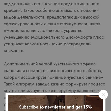
поддерживать его в течение продолжительного
времени. Такое особенно значимо в отношении
видов деятельности, предполагающих высокой
сфокусированности а также структурности шагов.
Эмоциональная устойчивость укрепляет
уменьшению эмоционального дискомфорта плюс
усиливает возможность точно распределять
внимание.
Дополнительной чертой чувственного эффекта
становится создание психологического шаблона,
который ассоциирует приятные чувства с занятием.
Такой алгоритм вавада казино формирует процесс
внутри привычную а также структуру занятости, что
поддерживает данную деятельность более
устойчивой. Со временем это укрепляет умение
Subscribe to newsletter and get 15%
поддерживать действенный ритм даже при