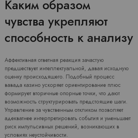
Каким образом
чувства укрепляют
способность к анализу
Аффективная ответная реакция зачастую
предшествует интеллектуальной, давая исходную
оценку происходящего. Подобный процесс
вавада казино ускоряет ориентирование плюс
формирует вторичные опорные точки, что дают
возможность структурировать предстоящие шаги.
Управление за чувственным откликом позволяет
адекватнее интерпретировать события и уменьшает
риск импульсивных решений, возникающих в
условиях неустойчивости.