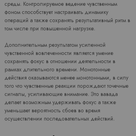
среды. Контролируемое ведение чувственным
фоном способствует настраивать динамику
операций а также сохранять результативный ритм в
том числе при повышенной нагрузке.
Дополнительным результатом усиленной
чувственной вовлеченности является умение
сохранять фокус в отношении деятельности в
рамках длительного времени. Монотонные
действия оказываются менее монотонными, в силу
того что чувственные реакции порождают точечные
сигналы, усиливающие внимание. Это вавада
делает возможным удерживать фокус а также
уменьшает вероятность сбоев во время
осуществлении последовательных действий.