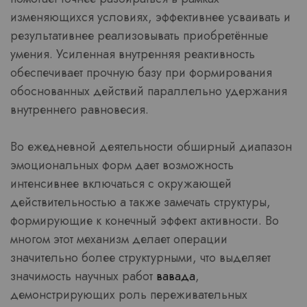
изменяющихся условиях, эффективнее усваивать и
результативнее реализовывать приобретённые
умения. Усиленная внутренняя реактивность
обеспечивает прочную базу при формирования
обоснованных действий параллельно удержания
внутреннего равновесия.
Во ежедневной деятельности обширный диапазон
эмоциональных форм дает возможность
интенсивнее включаться c окружающей
действительностью а также замечать структуры,
формирующие к конечный эффект активности. Во
многом этот механизм делает операции
значительно более структурными, что выделяет
значимость научных работ
вавада
,
демонстрирующих роль переживательных