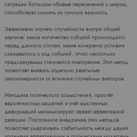
ситуации большом объёме пересечений с миром,
способствует снизить их личную важность.
Эффективно изучать случайности внутри общей
картине: какое количество событий происходило
перед данного случая, какие конкретно условия
сказывались к ход событий, плюс насколько
предсказуемым становится повторение. Этот метод
позволяет выявить отдельно реальные
закономерности от влияния случайных факторов.
Методика логического осмысления, просчёт
вероятностных моделей и учёт мысленных
деформаций минимизируют эффект аффективной
реакции. Постоянное внедрение этих методов
позволяет удерживать стабильность между двумя
уровнями аффективными и логическими моделями,