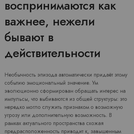
воспринимаются как
важнее, нежели
бывают в
действительности
Необычность эпизода автоматически придаёт этому
событию эмоциональный значение. Ум
эволюционно сформирован обращать интерес на
импульсы, что выбиваются из общей структуры: это
нередко могло служить признаком о возможную
угрозу или дополнительную возможность. В
рамках актуального пространства схожая
предрасположенность приводит к, завышенным