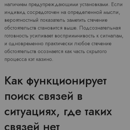
наличием предупреждающими установками. Если
индивид сосредоточен на определенной мысли,
вероятностный показатель заметить стечение
обстоятельств становится выше. Подсознательная
готовность усиливает восприимчивость к сигналам,
и одновременно практически любое стечение
обстоятельств осознается как часть скрытого
процесса кэт казино.
Как функционирует
поиск связей в
ситуациях, где таких
связей нет