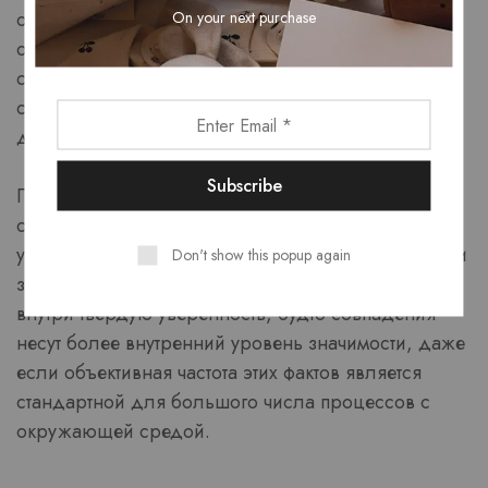
объективным анализом: значимее чувственный
On your next purchase
оттенок параллельно ощущение нестандартности
случившегося. Итогом появляется иллюзия
скрытой закономерности, что осознаётся будто
доказательство личной версии.
Порой формируются серии из не связанных
событий, и каждая дополнительная часть
усиливает убежденность в наличии существовании
Don't show this popup again
закономерности. Это нередко может вырасти
внутри твёрдую уверенность, будто совпадения
несут более внутренний уровень значимости, даже
если объективная частота этих фактов является
стандартной для большого числа процессов с
окружающей средой.