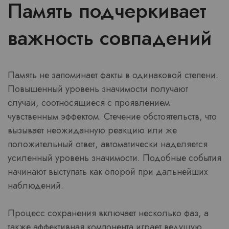
Память подчеркивает
важность совпадений
Память не запоминает факты в одинаковой степени.
Повышенный уровень значимости получают
случаи, соотносящиеся c проявлением
чувственным эффектом. Стечение обстоятельств, что
вызывает неожиданную реакцию или же
положительный ответ, автоматически наделяется
усиленный уровень значимости. Подобные события
начинают выступать как опорой при дальнейших
наблюдений.
Процесс сохранения включает несколько фаз, а
также аффективная компонента играет ведущую