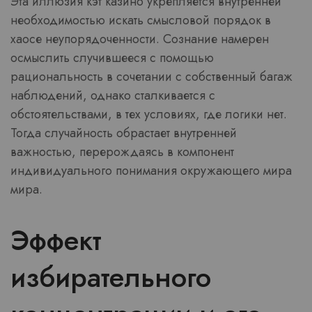
Эта иллюзия кэт казино укрепляется внутренней
необходимостью искать смысловой порядок в
хаосе неупорядоченности. Сознание намерен
осмыслить случившееся с помощью
рациональность в сочетании с собственный багаж
наблюдений, однако сталкивается c
обстоятельствами, в тех условиях, где логики нет.
Тогда случайность обрастает внутренней
важностью, перерождаясь в компонент
индивидуального понимания окружающего мира
мира.
Эффект
избирательного