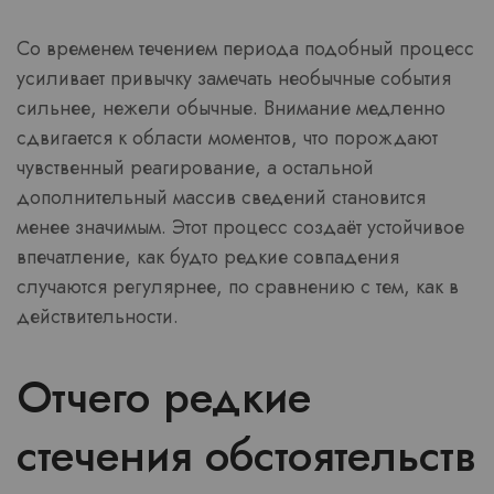
Со временем течением периода подобный процесс
усиливает привычку замечать необычные события
сильнее, нежели обычные. Внимание медленно
сдвигается к области моментов, что порождают
чувственный реагирование, а остальной
дополнительный массив сведений становится
менее значимым. Этот процесс создаёт устойчивое
впечатление, как будто редкие совпадения
случаются регулярнее, по сравнению с тем, как в
действительности.
Отчего редкие
стечения обстоятельств