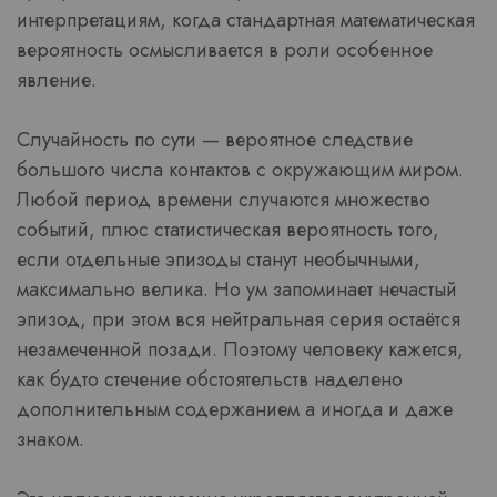
интерпретациям, когда стандартная математическая
вероятность осмысливается в роли особенное
явление.
Случайность по сути — вероятное следствие
большого числа контактов c окружающим миром.
Любой период времени случаются множество
событий, плюс статистическая вероятность того,
если отдельные эпизоды станут необычными,
максимально велика. Но ум запоминает нечастый
эпизод, при этом вся нейтральная серия остаётся
незамеченной позади. Поэтому человеку кажется,
как будто стечение обстоятельств наделено
дополнительным содержанием а иногда и даже
знаком.