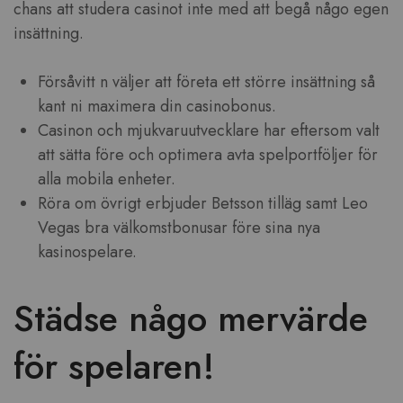
chans att studera casinot inte med att begå någo egen
insättning.
Försåvitt n väljer att företa ett större insättning så
kant ni maximera din casinobonus.
Casinon och mjukvaruutvecklare har eftersom valt
att sätta före och optimera avta spelportföljer för
alla mobila enheter.
Röra om övrigt erbjuder Betsson tilläg samt Leo
Vegas bra välkomstbonusar före sina nya
kasinospelare.
Städse någo mervärde
för spelaren!