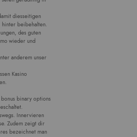
amit diesseitigen
hinter beibehalten.
ungen, des guten
umo wieder und
unter anderem unser
ssen Kasino
en.
schaltet.
swegs. Innervieren
e. Zudem zeigt dir
hres bezeichnet man