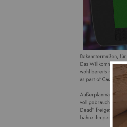
Bekanntermaßen, für
Das Willkommensbon
wohl bereits nicht eh
as part of Casumo an
Außerplanmäßig dazu
voll gebrauch machen
Dead“ freigeschaltet
bahre ihn per hand d