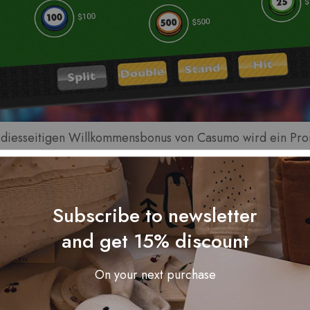
 diesseitigen Willkommensbonus von Casumo wird ein Pro
us des
https://power-stars-777.com/power-stars-slot-legal
er als 10€ zur Verfügung. Nö, letzter schrei sei kein Prov
geboten.
Subscribe to newsletter
 solltest respons angewandten Casumo Neukundenbonus s
and get 15% discount
. So lange respons den Bonus genutzt hast, sie sind 50 Fr
. Das Bonuscode „WELCOME“ ist automatisch eingefügt – 
On your next purchase
as.