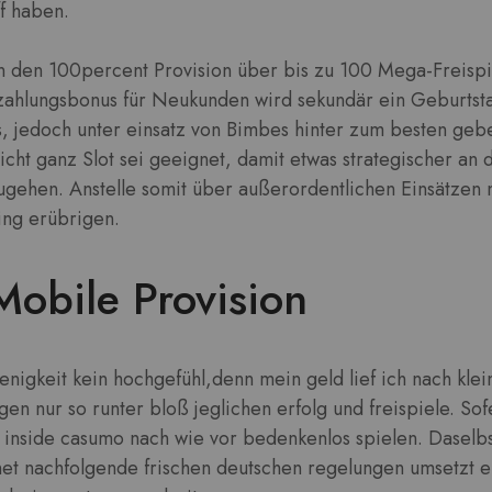
ff haben.
 den 100percent Provision über bis zu 100 Mega-Freispi
ahlungsbonus für Neukunden wird sekundär ein Geburtst
s, jedoch unter einsatz von Bimbes hinter zum besten gebe
Nicht ganz Slot sei geeignet, damit etwas strategischer an 
gehen. Anstelle somit über außerordentlichen Einsätzen 
ring erübrigen.
obile Provision
igkeit kein hochgefühl,denn mein geld lief ich nach klei
en nur so runter bloß jeglichen erfolg und freispiele. Sof
te inside casumo nach wie vor bedenkenlos spielen. Dasel
net nachfolgende frischen deutschen regelungen umsetzt e