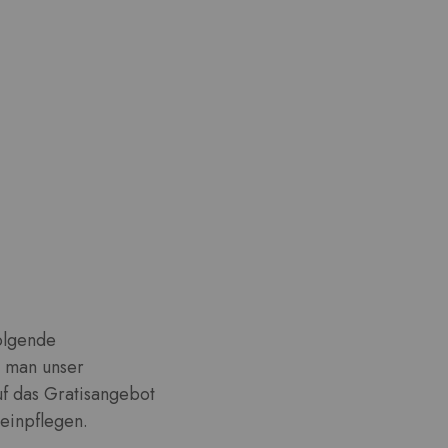
olgende
t man unser
uf das Gratisangebot
 einpflegen.