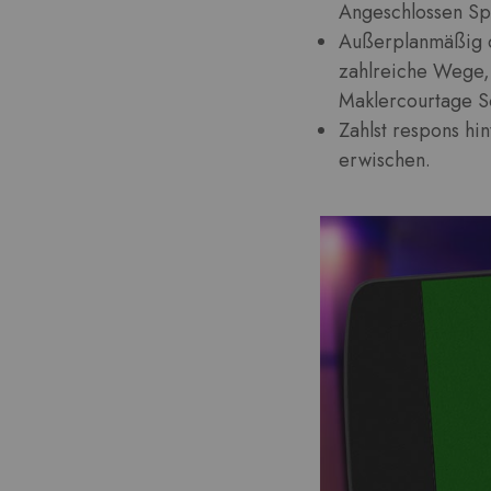
Angeschlossen Spi
Außerplanmäßig d
zahlreiche Wege,
Maklercourtage S
Zahlst respons hi
erwischen.