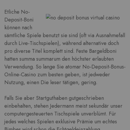
Etliche No-
Deposit-Boni
können nach
sämtliche Spiele benutzt sie sind (oft via Ausnahmefall
durch Live-Tischspielen), während alternative doch
pro diverse Titel komplett sind. Feste Bargeldboni
hatten summa summarum den höchster erlaubten
Verwendung. So lange Sie atomar No-Deposit-Bonus-
Online-Casino zum besten geben, ist jedweder
Nutzung, einen Die leser tätigen, gering.
Falls Sie aber Startguthaben gutgeschrieben
einbehalten, stehen Jedermann meist sekundär unser
computergesteuerten Tischspiele unverblümt. Für
jedes welches Spielen exklusive Prämie um echtes
Bimbes wird schon die Echtgeldeinzahlung