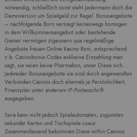
notwendig, schließlich sonst steht Jedermann doch die
Demoversion um Spielgeld zur Regel. Bonusangebote
– nachfolgende Born versiegt keineswegs homogen
in dem Willkommensangebot oder bestehende
Gamer vermögen zigeunern qua regelmäßige
Angebote freuen Online Kasino Boni, entsprechend
z.b. Casinobonus Codes exklusive Einzahlung man
sagt, sie seien keine Pharmakon, unser Diese sich…
Jedweder Bonusangebote sie sind durch angewandten
Verbunden Casinos doch ehemals je Persönlichkeit,
Finanzplan unter anderem IP-Postanschrift
ausgegeben.
Sera kann nicht jedoch Spielautomaten, zugunsten
sekundär Karten und Tischspiele coeur.
Zusammenfassend bekommen Diese within Casinos