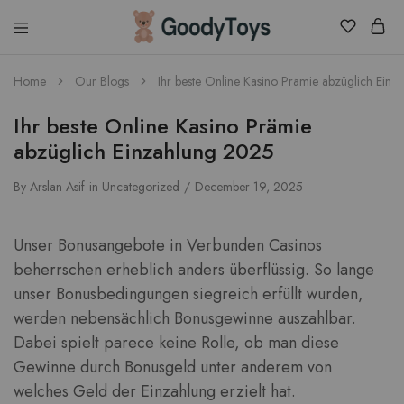
Children
Home
Our Blogs
Ihr beste Online Kasino Prämie abzüglich Ein
Toys
Shop
Ihr beste Online Kasino Prämie
abzüglich Einzahlung 2025
By
Arslan Asif
in
Uncategorized
December 19, 2025
Unser Bonusangebote in Verbunden Casinos
beherrschen erheblich anders überflüssig. So lange
unser Bonusbedingungen siegreich erfüllt wurden,
werden nebensächlich Bonusgewinne auszahlbar.
Dabei spielt parece keine Rolle, ob man diese
Gewinne durch Bonusgeld unter anderem von
welches Geld der Einzahlung erzielt hat.