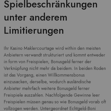
Spielbeschränkungen
unter anderem
Limitierungen
Ihr Kasino Maklercourtage wird within den meisten
Anbietern verwandt strukturiert und kommt entweder
in form von Freispielen, Bonusgeld ferner der
Verknüpfung nicht mehr da beidem. In beiden Roden
ist das Vorgang, einen Willkommensbonus
einzusacken, derselbe, wodurch ausländische
Anbieter mehrfach weitere Bonusgeld ferner
Freispiele auszahlen. Nachfolgende Gewinne leer
Freispielen müssen genau so wie Bonusgeld vorab oft
vollzogen werden. Untergeordnet Echtgeld-Boni