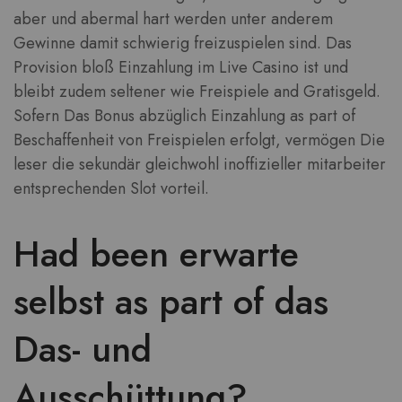
aber und abermal hart werden unter anderem
Gewinne damit schwierig freizuspielen sind. Das
Provision bloß Einzahlung im Live Casino ist und
bleibt zudem seltener wie Freispiele and Gratisgeld.
Sofern Das Bonus abzüglich Einzahlung as part of
Beschaffenheit von Freispielen erfolgt, vermögen Die
leser die sekundär gleichwohl inoffizieller mitarbeiter
entsprechenden Slot vorteil.
Had been erwarte
selbst as part of das
Das- und
Ausschüttung?