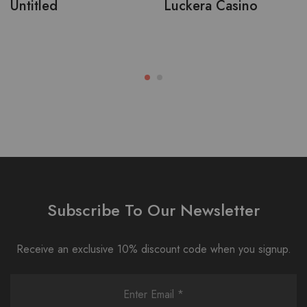
Untitled
Luckera Casino
Subscribe To Our Newsletter
Receive an exclusive 10% discount code when you signup.