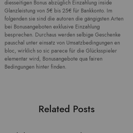
diesseitigen Bonus abzüglich Einzahlung inside
Glanzleistung von 5€ bis 25€ für Bankkonto. Im
folgenden sie sind die autoren die gängigsten Arten
bei Bonusangeboten exklusive Einzahlung
besprechen. Durchaus werden selbige Geschenke
pauschal unter einsatz von Umsatzbedingungen en
bloc, wirklich so sic parece für die Glücksspieler
elementar wird, Bonusangebote qua fairen
Bedingungen hinter finden.
Related Posts