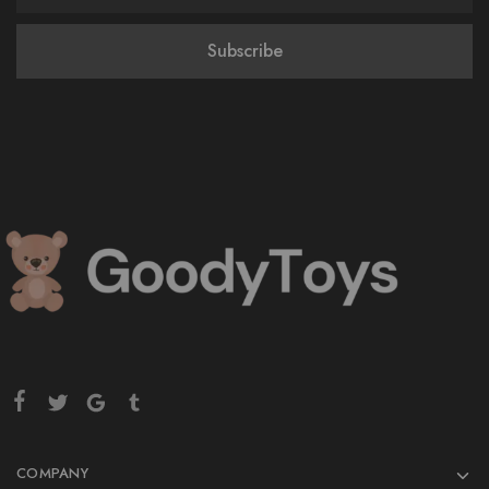
COMPANY