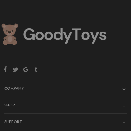
COMPANY
SHOP
SUPPORT