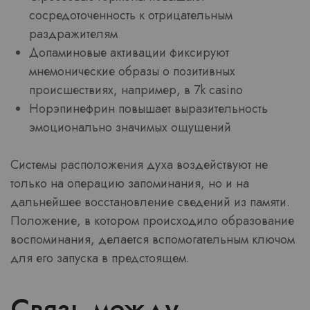
сосредоточенность к отрицательным
раздражителям
Допаминовые активации фиксируют
мнемонические образы о позитивных
происшествиях, например, в 7k casino
Норэпинефрин повышает выразительность
эмоционально значимых ощущений
Системы расположения духа воздействуют не
только на операцию запоминания, но и на
дальнейшее восстановление сведений из памяти.
Положение, в котором происходило образование
воспоминания, делается вспомогательным ключом
для его запуска в предстоящем.
Связь между