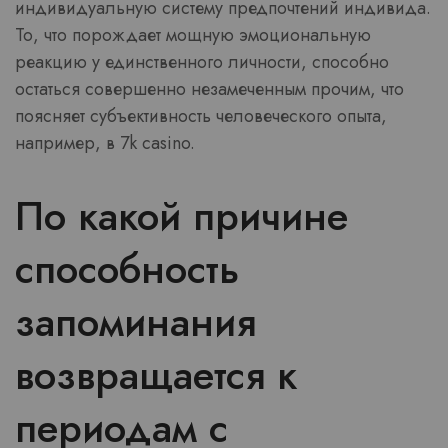
индивидуальную систему предпочтений индивида.
То, что порождает мощную эмоциональную
реакцию у единственного личности, способно
остаться совершенно незамеченным прочим, что
поясняет субъективность человеческого опыта,
например, в 7k casino.
По какой причине
способность
запоминания
возвращается к
периодам с