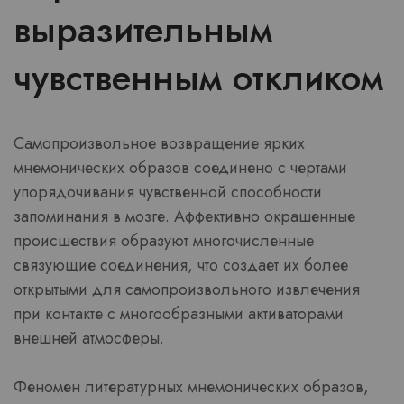
выразительным
чувственным откликом
Самопроизвольное возвращение ярких
мнемонических образов соединено с чертами
упорядочивания чувственной способности
запоминания в мозге. Аффективно окрашенные
происшествия образуют многочисленные
связующие соединения, что создает их более
открытыми для самопроизвольного извлечения
при контакте с многообразными активаторами
внешней атмосферы.
Феномен литературных мнемонических образов,