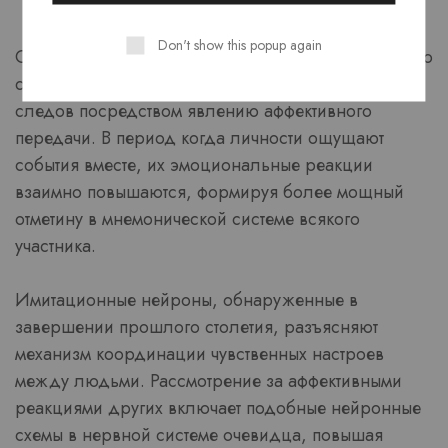
Don't show this popup again
Социальные связи создают особенно оптимальную
среду для образования выразительных памятных
следов посредством явлению аффективного
передачи. В период когда личности ощущают
события вместе, их эмоциональные реакции
взаимно повышаются, формируя более мощный
отметину в мнемонической системе всякого
участника.
Имитационные нейроны, обнаруженные в
завершении прошлого столетия, разъясняют
механизм координации чувственных настроев
между людьми. Рассмотрение за аффективными
реакциями других включает подобные нейронные
схемы в нервной системе очевидца, повышая