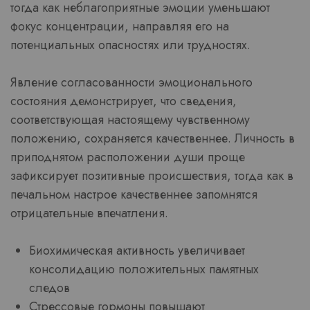
тогда как неблагоприятные эмоции уменьшают
фокус концентрации, направляя его на
потенциальных опасностях или трудностях.
Явление согласованности эмоционального
состояния демонстрирует, что сведения,
соответствующая настоящему чувственному
положению, сохраняется качественнее. Личность в
приподнятом расположении души проще
зафиксирует позитивные происшествия, тогда как в
печальном настрое качественнее запомнятся
отрицательные впечатления.
Биохимическая активность увеличивает
консолидацию положительных памятных
следов
Стрессовые гормоны повышают