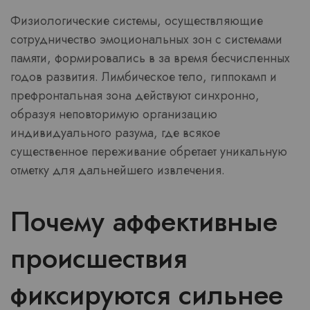
Физиологические системы, осуществляющие
сотрудничество эмоциональных зон с системами
памяти, формировались в за время бесчисленных
годов развития. Лимбическое тело, гиппокамп и
префронтальная зона действуют синхронно,
образуя неповторимую организацию
индивидуального разума, где всякое
существенное переживание обретает уникальную
отметку для дальнейшего извлечения.
Почему аффективные
происшествия
фиксируются сильнее