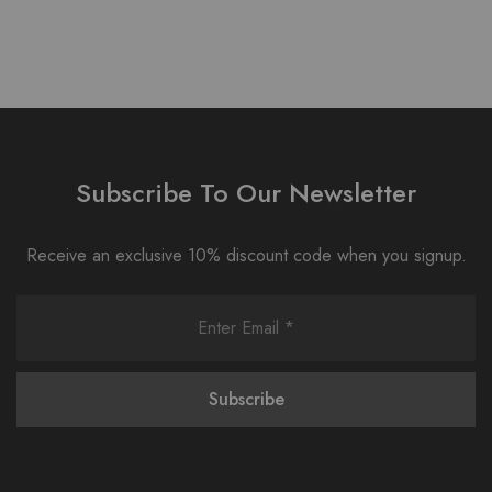
Subscribe To Our Newsletter
Receive an exclusive 10% discount code when you signup.