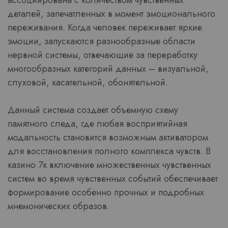
деталей, запечатленных в момент эмоционального
переживания. Когда человек переживает яркие
эмоции, запускаются разнообразные области
нервной системы, отвечающие за переработку
многообразных категорий данных – визуальной,
слуховой, касательной, обонятельной.
Данный система создает объемную схему
памятного следа, где любая восприятийная
модальность становится возможным активатором
для восстановления полного комплекса чувств. В
казино 7к включение множественных чувственных
систем во время чувственных событий обеспечивает
формирование особенно прочных и подробных
мнемонических образов.