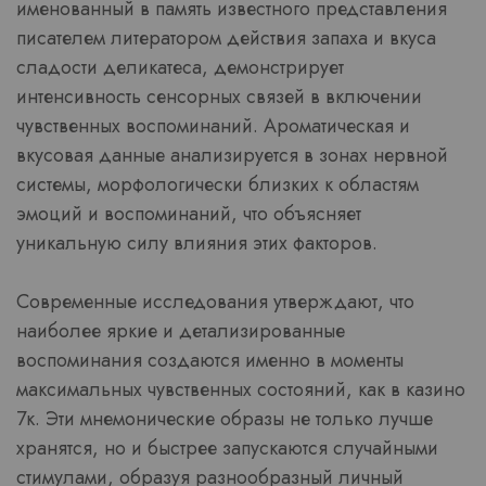
именованный в память известного представления
писателем литератором действия запаха и вкуса
сладости деликатеса, демонстрирует
интенсивность сенсорных связей в включении
чувственных воспоминаний. Ароматическая и
вкусовая данные анализируется в зонах нервной
системы, морфологически близких к областям
эмоций и воспоминаний, что объясняет
уникальную силу влияния этих факторов.
Современные исследования утверждают, что
наиболее яркие и детализированные
воспоминания создаются именно в моменты
максимальных чувственных состояний, как в казино
7к. Эти мнемонические образы не только лучше
хранятся, но и быстрее запускаются случайными
стимулами, образуя разнообразный личный