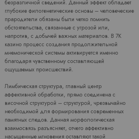
безразличной сведений. Данный эффект обладает
глубокие филогенетические основы – человеческие
прародители обязаны были четко помнить
обстоятельства, связанные с угрозой или,
напротив, с добычей важных материалов. В 7К
казино процесс создания продолжительной
мнемонической системы активируется именно
благодаря чувственному составляющей
ощущаемых происшествий.
Лимбическая структура, главный центр
аффективной обработки, прямо соединена с
височной структурой – структурой, чрезвычайно
необходимой для формирования современных
памятных следов. Данная морфологическая
взаимосвязь разъясняет, отчего аффективно
насыщенные мгновения оставляют такой