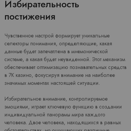
Избирательность
постижения
Чувственное настрой формирует уникальные
селекторы понимания, определяющие, какая
данные будет запечатлена в мнемонической
системе, а какая будет неувиденной. Этот механизм
обеспечивает оптимизацию познавательных средств
в 7К казино, фокусируя внимание на наиболее
значимых моментах настоящей ситуации.
Избирательное внимание, контролируемое
эмоциями, играет ключевую функцию в создании
индивидуальной панорамы мира каждого
человека. Двое человека, находящихся в равных
обстоятельствах, но ощущающих различные