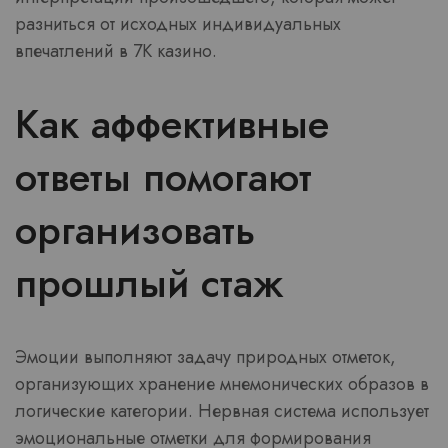
разниться от исходных индивидуальных
впечатлений в 7К казино.
Как аффективные
ответы помогают
организовать
прошлый стаж
Эмоции выполняют задачу природных отметок,
организующих хранение мнемонических образов в
логические категории. Нервная система использует
эмоциональные отметки для формирования