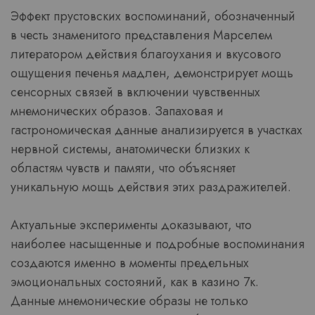
Эффект прустовских воспоминаний, обозначенный
в честь знаменитого представления Марселем
литератором действия благоухания и вкусового
ощущения печенья мадлен, демонстрирует мощь
сенсорных связей в включении чувственных
мнемонических образов. Запаховая и
гастрономическая данные анализируется в участках
нервной системы, анатомически близких к
областям чувств и памяти, что объясняет
уникальную мощь действия этих раздражителей.
Актуальные эксперименты доказывают, что
наиболее насыщенные и подробные воспоминания
создаются именно в моменты предельных
эмоциональных состояний, как в казино 7к.
Данные мнемонические образы не только