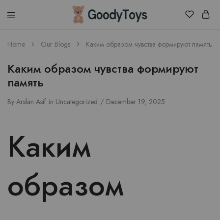
Children
Home
Our Blogs
Каким образом чувства формируют память
Toys
Shop
Каким образом чувства формируют
память
By
Arslan Asif
in
Uncategorized
December 19, 2025
Каким
образом