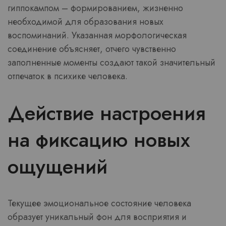
гиппокампом – формированием, жизненно
необходимой для образования новых
воспоминаний. Указанная морфологическая
соединение объясняет, отчего чувственно
заполненные моменты создают такой значительный
отпечаток в психике человека.
Действие настроения
на фиксацию новых
ощущений
Текущее эмоциональное состояние человека
образует уникальный фон для восприятия и