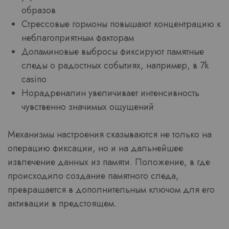
образов
Стрессовые гормоны повышают концентрацию к
неблагоприятным факторам
Допаминовые выбросы фиксируют памятные
следы о радостных событиях, например, в 7k
casino
Норадреналин увеличивает интенсивность
чувственно значимых ощущений
Механизмы настроения сказываются не только на
операцию фиксации, но и на дальнейшее
извлечение данных из памяти. Положение, в где
происходило создание памятного следа,
превращается в дополнительным ключом для его
активации в предстоящем.