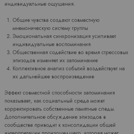
индивидуальные ощущения.
Общие чувства создают совместную
мнемоническую систему группы
Эмоциональная синхронизация усиливает
индивидуальные воспоминания
Общественная содействие во время стрессовых
эпизодов изменяет их запоминание
Коллективное анализ событий воздействует на
их дальнейшее воспроизведение
Эффект совместной способности запоминания
показывает, как социальный среда может
корректировать собственные памятные следы.
Дополнительное обсуждение эпизодов в
сообществе приводит к консолидации общей
интерпретации произошедшего, которая может