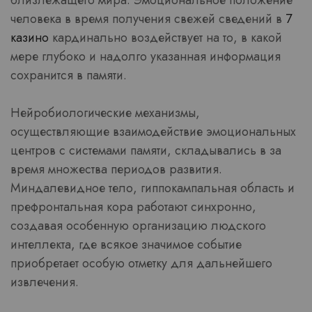
близлежащего мира. Эмоциональное положение
человека в время получения свежей сведений в
7
казино
кардинально воздействует на то, в какой
мере глубоко и надолго указанная информация
сохранится в памяти.
Нейробиологические механизмы,
осуществляющие взаимодействие эмоциональных
центров с системами памяти, складывались в за
время множества периодов развития.
Миндалевидное тело, гиппокампальная область и
префронтальная кора работают синхронно,
создавая особенную организацию людского
интеллекта, где всякое значимое событие
приобретает особую отметку для дальнейшего
извлечения.