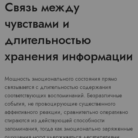
Связь между
чувствами и
длительностью
хранения информации
Мощность эмоционального состояния прямо
связывается с длительностью содержания
соответствующих воспоминаний. Безразличные
события, не провоцирующие существенного
аффективного реакции, сравнительно оперативно
стираются из действующей способности
запоминания, тогда как эмоционально заряженные
ощущения могут удерживаться десятилетиями.