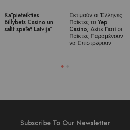
Kā pieteikties
Εκτιμούν οι Έλληνες
Billybets Casino un
Παίκτες το Yep
sākt spēlēt Latvijā
Casino; Δείτε Γιατί οι
Παίκτες Παραμένουν
να Επιστρέφουν
Subscribe To Our Newsletter