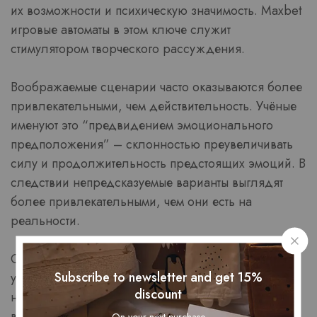
их возможности и психическую значимость. Maxbet
игровые автоматы в этом ключе служит
стимулятором творческого рассуждения.
Воображаемые сценарии часто оказываются более
привлекательными, чем действительность. Учёные
именуют это “предвидением эмоционального
предположения” – склонностью преувеличивать
силу и продолжительность предстоящих эмоций. В
следствии непредсказуемые варианты выглядят
более привлекательными, чем они есть на
реальности.
Особенно отчётливо этот процесс проявляется в
Subscribe to newsletter and get 15%
условиях селекции. В момент когда человек
discount
находится перед рядом альтернативами, его
воображение рисует улучшенные представления
On your next purchase