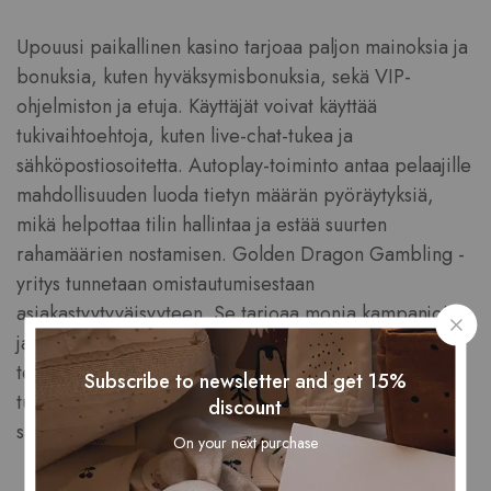
Upouusi paikallinen kasino tarjoaa paljon mainoksia ja
bonuksia, kuten hyväksymisbonuksia, sekä VIP-
ohjelmiston ja etuja. Käyttäjät voivat käyttää
tukivaihtoehtoja, kuten live-chat-tukea ja
sähköpostiosoitetta. Autoplay-toiminto antaa pelaajille
mahdollisuuden luoda tietyn määrän pyöräytyksiä,
mikä helpottaa tilin hallintaa ja estää suurten
rahamäärien nostamisen. Golden Dragon Gambling -
yritys tunnetaan omistautumisestaan ​​
asiakastyytyväisyyteen. Se tarjoaa monia kampanjoita
ja etuja, kuten VIP-ohjelman, tukietuja ja
tervehdysbonuksia. Ammattilaisille on tarjolla useita
Subscribe to newsletter and get 15%
tukivaihtoehtoja, kuten live-cam-tukea ja
discount
sähköpostiosoitetta.
On your next purchase