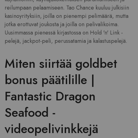
reilumpaan pelaamiseen. Tao Chance kuuluu julkisiin
kasinoyrityksiin, joilla on pienempi pelimäärä, mutta
jotka erottuvat joukosta ja joilla on pelivalikoima.
Uusimmassa pienessä kirjastossa on Hold 'n' Link -
pelejä, jackpot-peli, perussatamia ja kalastuspelejä.
Miten siirtää goldbet
bonus päätilille |
Fantastic Dragon
Seafood -
videopelivinkkejä