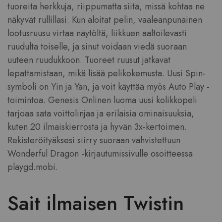
tuoreita herkkuja, riippumatta siitä, missä kohtaa ne
näkyvät rullillasi. Kun aloitat pelin, vaaleanpunainen
lootusruusu virtaa näytöltä, liikkuen aaltoilevasti
ruudulta toiselle, ja sinut voidaan viedä suoraan
uuteen ruudukkoon. Tuoreet ruusut jatkavat
lepattamistaan, mikä lisää pelikokemusta. Uusi Spin-
symboli on Yin ja Yan, ja voit käyttää myös Auto Play -
toimintoa. Genesis Onlinen luoma uusi kolikkopeli
tarjoaa sata voittolinjaa ja erilaisia ​​ominaisuuksia,
kuten 20 ilmaiskierrosta ja hyvän 3x-kertoimen.
Rekisteröityäksesi siirry suoraan vahvistettuun
Wonderful Dragon -kirjautumissivulle osoitteessa
playgd.mobi.
Sait ilmaisen Twistin