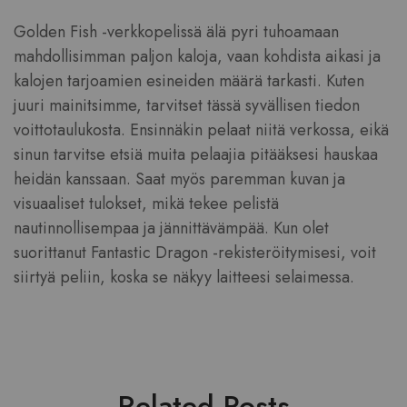
Golden Fish -verkkopelissä älä pyri tuhoamaan
mahdollisimman paljon kaloja, vaan kohdista aikasi ja
kalojen tarjoamien esineiden määrä tarkasti. Kuten
juuri mainitsimme, tarvitset tässä syvällisen tiedon
voittotaulukosta. Ensinnäkin pelaat niitä verkossa, eikä
sinun tarvitse etsiä muita pelaajia pitääksesi hauskaa
heidän kanssaan. Saat myös paremman kuvan ja
visuaaliset tulokset, mikä tekee pelistä
nautinnollisempaa ja jännittävämpää. Kun olet
suorittanut Fantastic Dragon -rekisteröitymisesi, voit
siirtyä peliin, koska se näkyy laitteesi selaimessa.
Related Posts