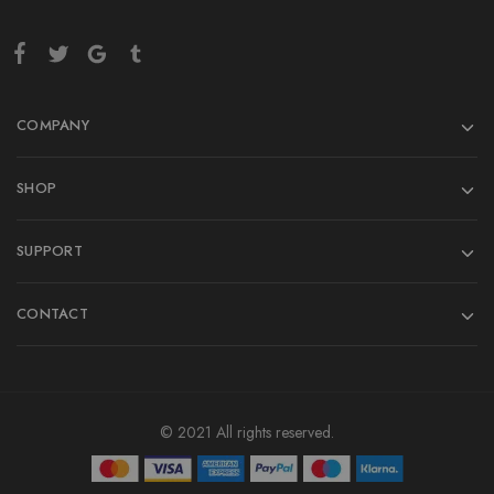
COMPANY
SHOP
SUPPORT
CONTACT
© 2021 All rights reserved.