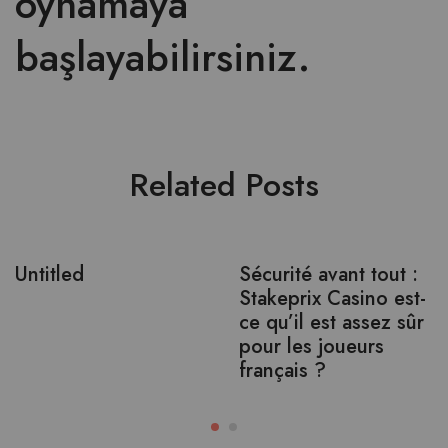
oynamaya
başlayabilirsiniz.
Related Posts
Untitled
Sécurité avant tout :
Stakeprix Casino est-
ce qu’il est assez sûr
pour les joueurs
français ?