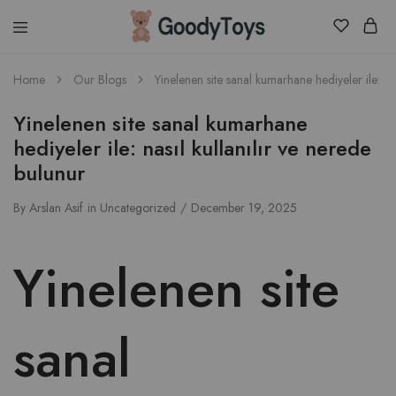
Children
Home
Our Blogs
Yinelenen site sanal kumarhane hediyeler ile: nas
Toys
Shop
Yinelenen site sanal kumarhane
hediyeler ile: nasıl kullanılır ve nerede
bulunur
By
Arslan Asif
in
Uncategorized
December 19, 2025
Yinelenen site
sanal