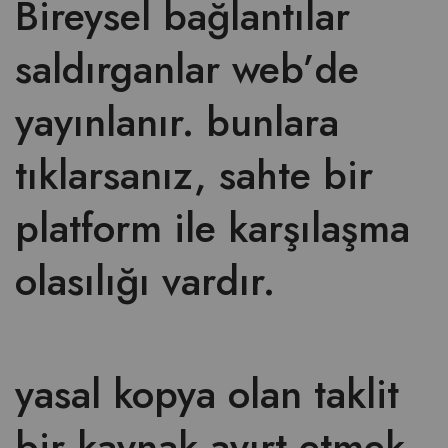
Bireysel bağlantılar
saldırganlar web’de
yayınlanır. bunlara
tıklarsanız, sahte bir
platform ile karşılaşma
olasılığı vardır.
yasal kopya olan taklit
bir kaynak ayırt etmek