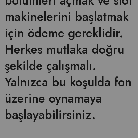
bölümleri açmak ve slot
makinelerini başlatmak
için ödeme gereklidir.
Herkes mutlaka doğru
şekilde çalışmalı.
Yalnızca bu koşulda fon
üzerine oynamaya
başlayabilirsiniz.