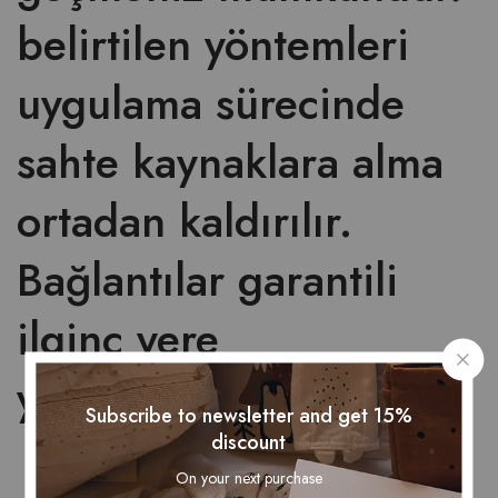
belirtilen yöntemleri
uygulama sürecinde
sahte kaynaklara alma
ortadan kaldırılır.
Bağlantılar garantili
ilginç yere
yönlendirecek.
Subscribe to newsletter and get 15%
discount
On your next purchase