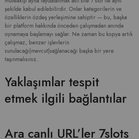
müteakip ayna faydalanmak asıl site 7 slot ile aynı
şekilde kabul edilebilirdir. Onlar kategorilerin ve
özelliklerin özdeş yerleşimine sahiptir — bu, başka
bir platform hakkında önceden çalışmadan anında
oynamaya başlamayı sağlar. Ne zaman bu kopya artık
çalışmaz, benzer işlevlerin
sunulacağı|mevcut|sağlanacağı başka bir yere
taşınmalısınız.
Yaklaşımlar tespit
etmek ilgili bağlantılar
Ara canlı URL’ler 7slots