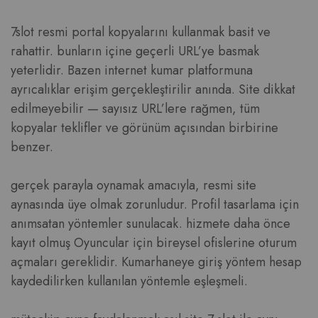
7slot resmi portal kopyalarını kullanmak basit ve
rahattir. bunların içine geçerli URL’ye basmak
yeterlidir. Bazen internet kumar platformuna
ayrıcalıklar erişim gerçekleştirilir anında. Site dikkat
edilmeyebilir — sayısız URL’lere rağmen, tüm
kopyalar teklifler ve görünüm açısından birbirine
benzer.
gerçek parayla oynamak amacıyla, resmi site
aynasında üye olmak zorunludur. Profil tasarlama için
anımsatan yöntemler sunulacak. hizmete daha önce
kayıt olmuş Oyuncular için bireysel ofislerine oturum
açmaları gereklidir. Kumarhaneye giriş yöntem hesap
kaydedilirken kullanılan yöntemle eşleşmeli.