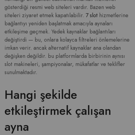
gösterdiği resmi web siteleri vardır. Bazen web
siteleri ziyaret etmek kapatılabilir.
7 slot
hizmetlerine
bağlantıyı yeniden başlatmak amacıyla aynaları
etkileşime geçmek. Yedek kaynaklar bağlantıları
değiştirdi — bu, onlara kolayca filtreleri önlemelerine
imkan verir. ancak alternatif kaynaklar ana olandan
değişken değildir. bu platformlarda birbirinin aynısı
slot makineleri, şampiyonalar, mükafatlar ve teklifler
sunulmaktadır.
Hangi şekilde
etkileştirmek çalışan
ayna