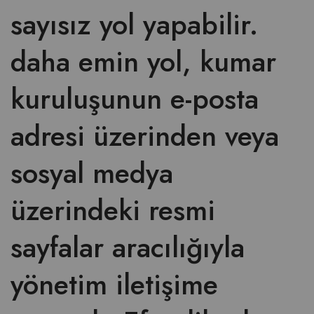
sayısız yol yapabilir.
daha emin yol, kumar
kuruluşunun e-posta
adresi üzerinden veya
sosyal medya
üzerindeki resmi
sayfalar aracılığıyla
yönetim iletişime