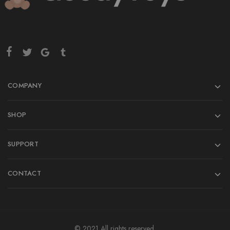
COMPANY
SHOP
SUPPORT
CONTACT
© 2021 All rights reserved.