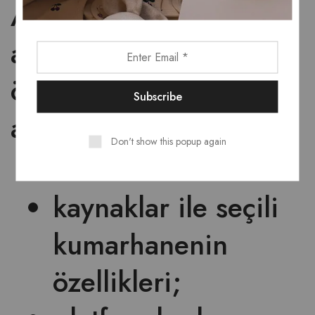
As ek yöntemler arama
alternatif bağlantılar
önerilir dikkate
alınması:
Don't show this popup again
kaynaklar ile seçili
kumarhanenin
özellikleri;