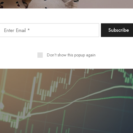
78+ Free Slots in South A
Don't show this popup again