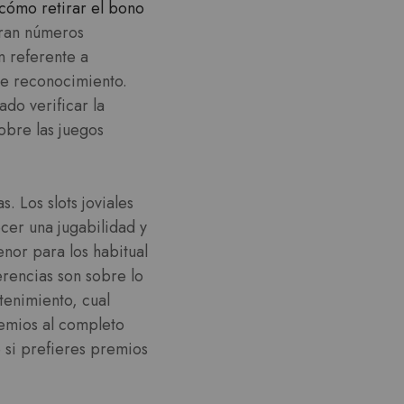
cómo retirar el bono
eran números
n referente a
re reconocimiento.
ado verificar la
sobre las juegos
. Los slots joviales
cer una jugabilidad y
enor para los habitual
erencias son sobre lo
tenimiento, cual
remios al completo
 si prefieres premios