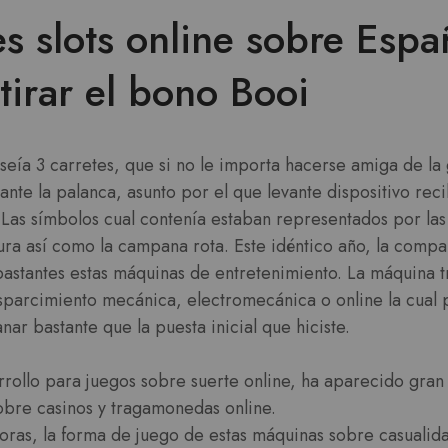
es slots online sobre Esp
tirar el bono Booi
eía 3 carretes, que si no le importa hacerse amiga de la
nte la palanca, asunto por el que levante dispositivo rec
Las símbolos cual contenía estaban representados por las
ura así­ como la campana rota. Este idéntico año, la com
bastantes estas máquinas de entretenimiento. La máquina 
parcimiento mecánica, electromecánica o online la cual 
ar bastante que la puesta inicial que hiciste.
rollo para juegos sobre suerte online, ha aparecido gran
obre casinos y tragamonedas online.
ras, la forma de juego de estas máquinas sobre casualid