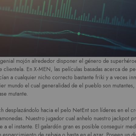
n genial mojón alrededor disponer el género de superhéro
e clientela. En X-MEN, las películas basadas acerca de p
an a cualquier nicho correcto bastante friki y a veces i
er mundo el cual generalidad de el pueblo son mutantes, 
ase mutante.
h desplazándolo hacia el pelo NetEnt son líderes en el c
amonedas. Nuestro jugador cual anhelo nuestro jackpot pr
e a el instante. El galardón gran es posible conseguir me
n esparcimiento de rebaja o hasta en el azar. Poseen un 