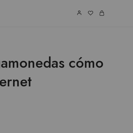
ragamonedas cómo
ternet