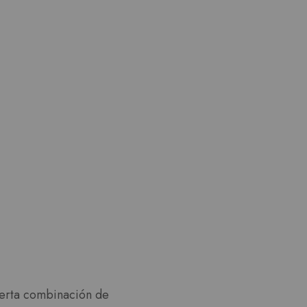
cierta combinación de