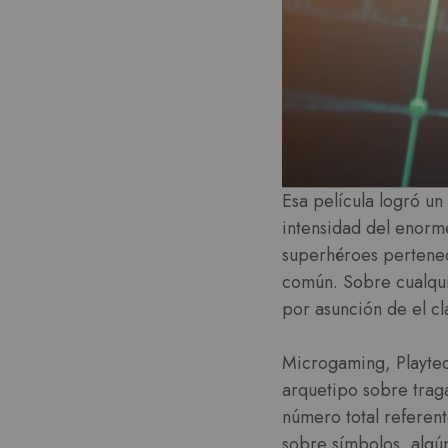
Esa película logró u
intensidad del enorm
superhéroes pertenecí
común. Sobre cualqui
por asunción de el cl
Microgaming, Playtec
arquetipo sobre trag
número total referent
sobre símbolos, algú