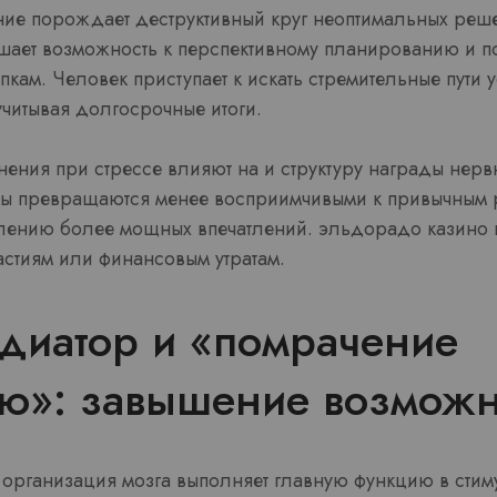
ие порождает деструктивный круг неоптимальных реш
шает возможность к перспективному планированию и п
пкам. Человек приступает к искать стремительные пути 
учитывая долгосрочные итоги.
ения при стрессе влияют на и структуру награды нерв
ы превращаются менее восприимчивыми к привычным р
влению более мощных впечатлений. эльдорадо казино в
растиям или финансовым утратам.
диатор и «помрачение
ю»: завышение возможн
организация мозга выполняет главную функцию в стим