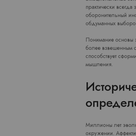
практически всегда 
оборонительный инс
обдуманных выборо
Понимание основы э
более взвешенным о
способствует сформ
мышления.
Историче
определ
Миллионы лет эволю
окружении. Аффекти