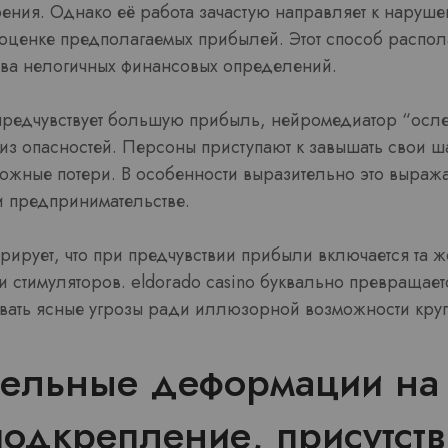
ения. Однако её работа зачастую направляет к наруш
еоценке предполагаемых прибылей. Этот способ распола
ва нелогичных финансовых определений.
г предчувствует большую прибыль, нейромедиатор “осл
з опасностей. Персоны приступают к завышать свои ш
ожные потери. В особенности выразительно это выража
и предпринимательстве.
ирует, что при предчувствии прибыли включается та же
 стимуляторов. eldorado casino буквально превращает
ать ясные угрозы ради иллюзорной возможности кру
ельные деформации на ч
подкрепление, присутст