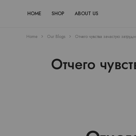
HOME
SHOP
ABOUT US
Home
Our Blogs
Отчего чувства зачастую затруд
Отчего чувс