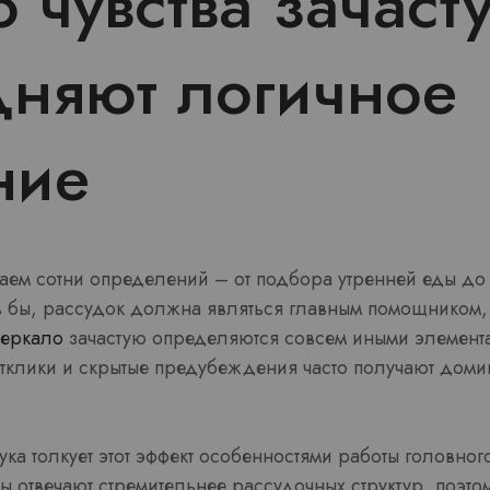
о чувства зачаст
дняют логичное
ние
аем сотни определений – от подбора утренней еды д
ь бы, рассудок должна являться главным помощником,
зеркало
зачастую определяются совсем иными элемент
отклики и скрытые предубеждения часто получают дом
ка толкует этот эффект особенностями работы головного
 отвечают стремительнее рассудочных структур, поэто