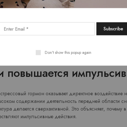
руют, что в условиях напряжения или утомления соо
 чувств. casino eldorado превращается в преобладающи
аши выборы даже в обстоятельствах, предполагающи
Don't show this popup again
ие и кортизол: почему 
и повышается импульсив
стрессовый гормон оказывает директное воздействие н
ысоком содержании деятельность передней области сн
тура делается сверхактивной. Это объясняет, почему 
ствляют импульсивные действия.