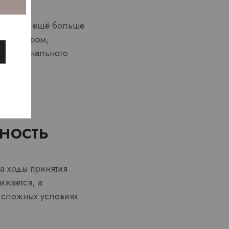
тношение ещё больше
м фактором,
х рационального
в
ность
а ходы принятия
ижается, а
в сложных условиях