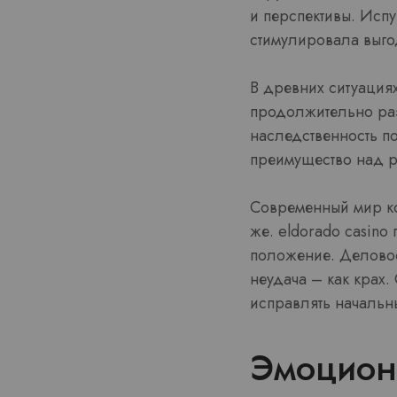
и перспективы. Испу
стимулировала выго
В древних ситуациях
продолжительно раз
наследственность п
преимущество над 
Современный мир ко
же. eldorado casin
положение. Деловое
неудача – как крах
исправлять начальны
Эмоциона