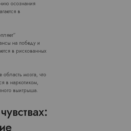
ению осознания
гается в
епляет”
ансы на победу и
ется в рискованных
 область мозга, что
ся в наркотиком,
пного выигрыша.
увствах:
вие