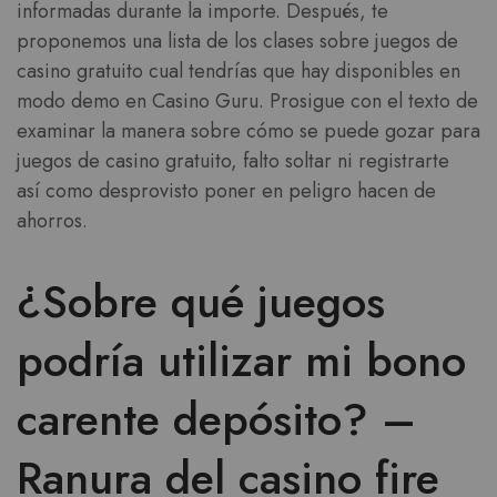
informadas durante la importe. Después, te
proponemos una lista de los clases sobre juegos de
casino gratuito cual tendrí­as que hay disponibles en
modo demo en Casino Guru. Prosigue con el texto de
examinar la manera sobre cómo se puede gozar para
juegos de casino gratuito, falto soltar ni registrarte
así­ como desprovisto poner en peligro hacen de
ahorros.
¿Sobre qué juegos
podría utilizar mi bono
carente depósito? –
Ranura del casino fire