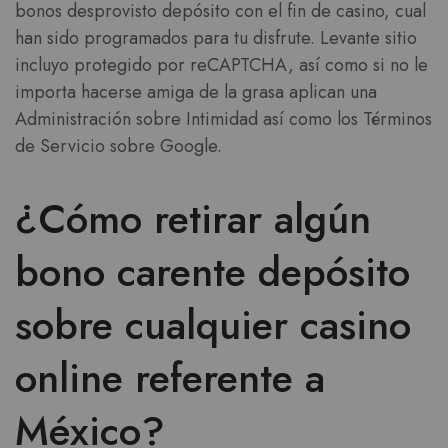
bonos desprovisto depósito con el fin de casino, cual
han sido programados para tu disfrute. Levante sitio
incluyo protegido por reCAPTCHA, así­ como si no le
importa hacerse amiga de la grasa aplican una
Administración sobre Intimidad así­ como los Términos
de Servicio sobre Google.
¿Cómo retirar algún
bono carente depósito
sobre cualquier casino
online referente a
México?