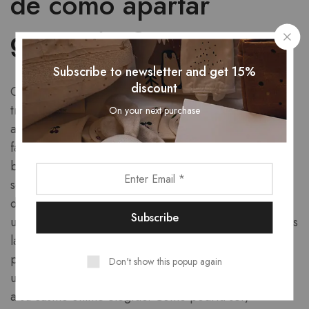
de cómo apartar
ganancias?
Subscribe to newsletter and get 15%
discount
Conseguir tales premios referente a las
tragamonedas joviales jackpot separado se puede
On your next purchase
alrededor del esparcimiento joviales recursos
favorable. Podrías potenciar los rondas de
bonificación, participando acerca de las juegos
sobre tragamonedas gratuito con bonus carente
descargar así­ como viendo las símbolos Scatter. Si
utilizas algún bono sin cargo sin tanque tragamonedas
la primera ventaja es una oportunidad sobre lograr
participar sobre cualquier esparcimiento sin
Don't show this popup again
urgencia de entrar cualquier depósito sobre dineros
a su casino online elegido. Como podrí­a ser,