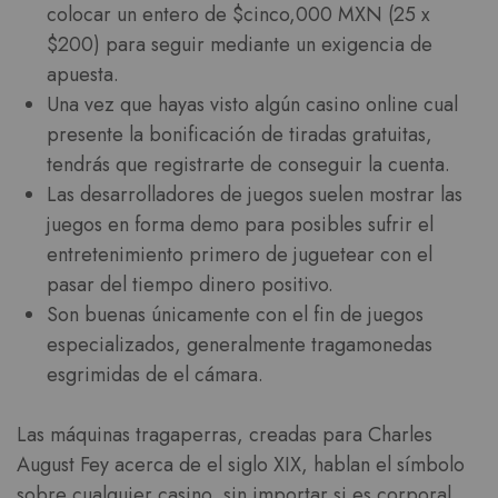
colocar un entero de $cinco,000 MXN (25 x
$200) para seguir mediante un exigencia de
apuesta.
Una vez que hayas visto algún casino online cual
presente la bonificación de tiradas gratuitas,
tendrás que registrarte de conseguir la cuenta.
Las desarrolladores de juegos suelen mostrar las
juegos en forma demo para posibles sufrir el
entretenimiento primero de juguetear con el
pasar del tiempo dinero positivo.
Son buenas únicamente con el fin de juegos
especializados, generalmente tragamonedas
esgrimidas de el cámara.
Las máquinas tragaperras, creadas para Charles
August Fey acerca de el siglo XIX, hablan el símbolo
sobre cualquier casino, sin importar si es corporal