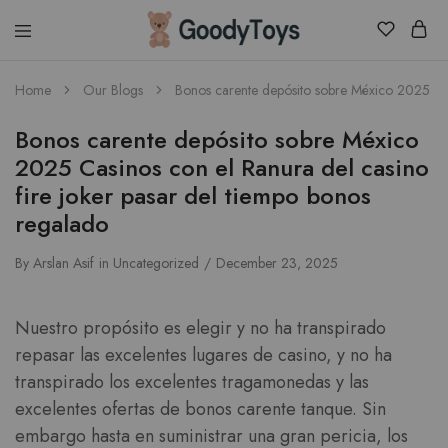
Children
Home
Our Blogs
Bonos carente depósito sobre México 2025 Cas
Toys
Shop
Bonos carente depósito sobre México
2025 Casinos con el Ranura del casino
fire joker pasar del tiempo bonos
regalado
By
Arslan Asif
in
Uncategorized
December 23, 2025
Nuestro propósito es elegir y no ha transpirado
repasar las excelentes lugares de casino, y no ha
transpirado los excelentes tragamonedas y las
excelentes ofertas de bonos carente tanque. Sin
embargo hasta en suministrar una gran pericia, los