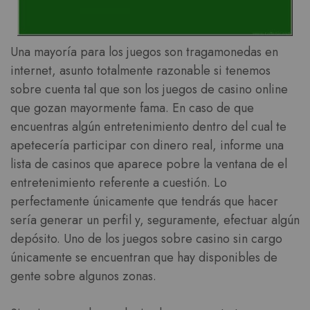
Una mayoría para los juegos son tragamonedas en
internet, asunto totalmente razonable si tenemos
sobre cuenta tal que son los juegos de casino online
que gozan mayormente fama. En caso de que
encuentras algún entretenimiento dentro del cual te
apetecería participar con dinero real, informe una
lista de casinos que aparece pobre la ventana de el
entretenimiento referente a cuestión. Lo
perfectamente únicamente que tendrás que hacer
serí­a generar un perfil y, seguramente, efectuar algún
depósito. Uno de los juegos sobre casino sin cargo
únicamente se encuentran que hay disponibles de
gente sobre algunos zonas.