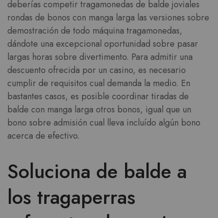
deberías competir tragamonedas de balde joviales
rondas de bonos con manga larga las versiones sobre
demostración de todo máquina tragamonedas,
dándote una excepcional oportunidad sobre pasar
largas horas sobre divertimento. Para admitir una
descuento ofrecida por un casino, es necesario
cumplir de requisitos cual demanda la medio. En
bastantes casos, es posible coordinar tiradas de
balde con manga larga otros bonos, igual que un
bono sobre admisión cual lleva incluído algún bono
acerca de efectivo.
Soluciona de balde a
los tragaperras