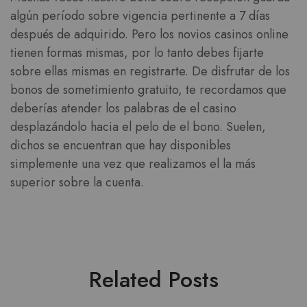
algún período sobre vigencia pertinente a 7 días
después de adquirido. Pero los novios casinos online
tienen formas mismas, por lo tanto debes fijarte
sobre ellas mismas en registrarte. De disfrutar de los
bonos de sometimiento gratuito, te recordamos que
deberías atender los palabras de el casino
desplazándolo hacia el pelo de el bono. Suelen,
dichos se encuentran que hay disponibles
simplemente una vez que realizamos el la más
superior sobre la cuenta.
Related Posts