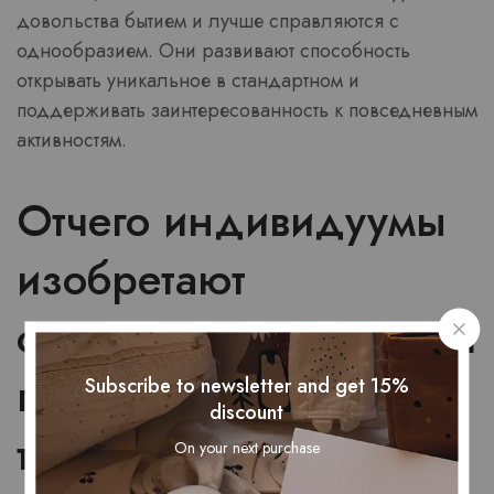
довольства бытием и лучше справляются с
однообразием. Они развивают способность
открывать уникальное в стандартном и
поддерживать заинтересованность к повседневным
активностям.
Отчего индивидуумы
изобретают
оригинальные занятия
при отсутствии
Subscribe to newsletter and get 15%
discount
трансформаций
On your next purchase