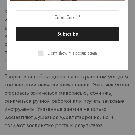
Когда внешние обстоятельства не обеспечивают
достаточно чувственных стимулов, человек
естественно приступает к тому чтобы формировать
их своими силами. Это выражается в поиске
оригинальных интересов, изменении дизайна,
планировании поездок или освоении чего-то
Don't show this popup again
неизведанного в игровые автоматы онлайн.
Творческая работа делается натуральным методом
компенсации нехватки впечатлений. Человек может
стартовать заниматься живописью, сочинять,
заниматься ручной работой или изучать звуковые
инструменты. Указанные занятия не только
доставляют душевное удовлетворение, но и
создают восприятие роста и результатов.