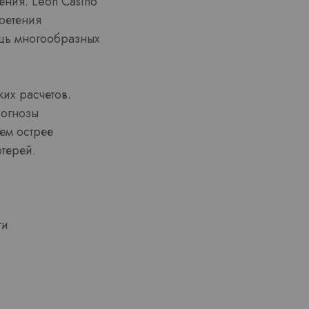
ения. Leon Casino
ретения
ощь многообразных
их расчетов.
рогнозы
ем острее
отерей.
ги