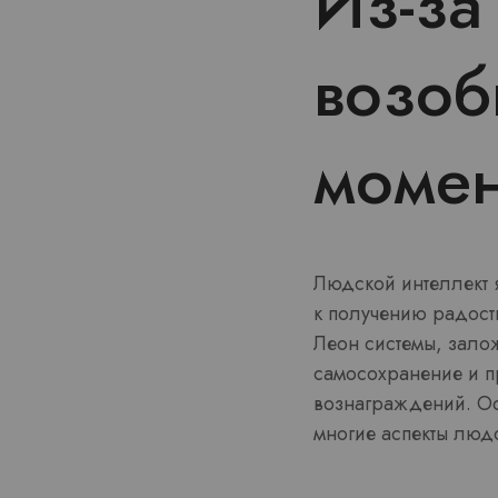
Из-за
возоб
момен
Людской интеллект я
к получению радост
Леон системы, зало
самосохранение и п
вознаграждений. Ос
многие аспекты людс