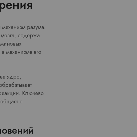
рения
 механизм разума.
 мозга, содержа
аминовых
 в механизме его
ее ядро,
обрабатывает
реакции. Ключево
ообщает о
новений