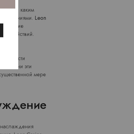
я того, каким
и ощущениями.
Leon
появление
сть действий.
 в идее
ероятности
й степени эти
 существенной мере
буждение
я наслаждения