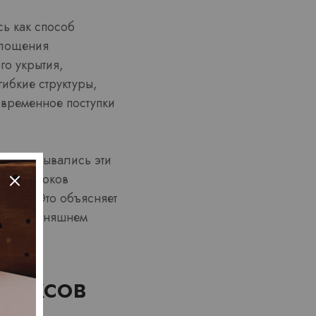
ь как способ
глощения
го укрытия,
ибкие структуры,
овременное поступки
образовывались эти
угих истоков
ения. Это объясняет
 в сегодняшнем
лексов