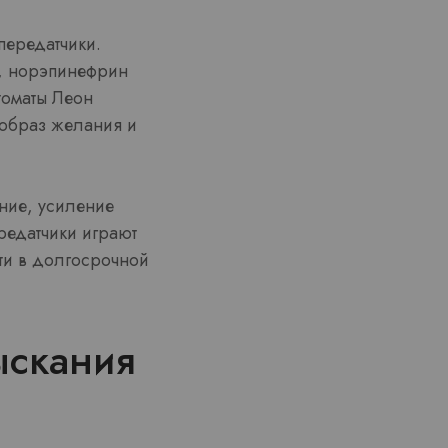
передатчики.
и, норэпинефрин
втоматы Леон
 образ желания и
ние, усиление
редатчики играют
ти в долгосрочной
ыскания