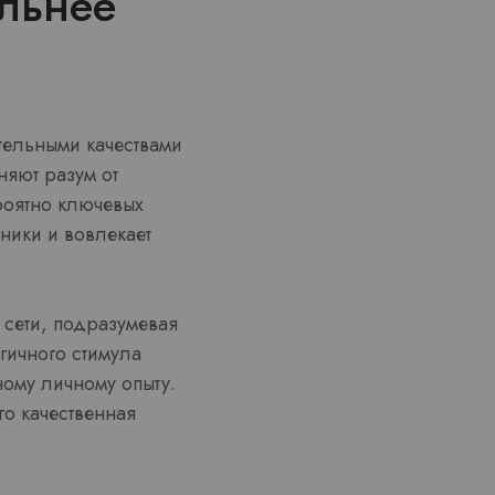
ильнее
тельными качествами
няют разум от
роятно ключевых
ники и вовлекает
 сети, подразумевая
гичного стимула
ному личному опыту.
го качественная