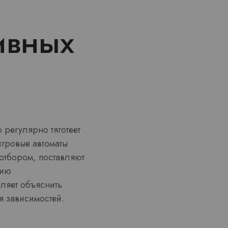
ивных
 регулярно тяготеет
гровые автоматы
отбором, поставляют
цию
ляет объяснить
я зависимостей.