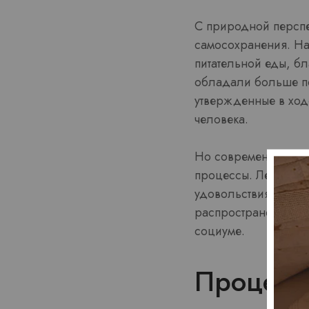
С природной перспе
самосохранения. Н
питательной еды, б
обладали больше пер
утвержденные в ход
человека.
Но современная реа
процессы. Легкодост
удовольствия спосо
распространенность
социуме.
Процесс