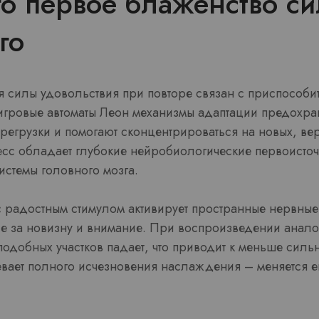
го первое блаженство с
го
 силы удовольствия при повторе связан с приспособи
 игровые автоматы Леон механизмы адаптации предохра
егрузки и помогают сконцентрироваться на новых, ве
есс обладает глубокие нейробиологические первоисточ
истемы головного мозга.
с радостным стимулом активирует пространные нервные
е за новизну и внимание. При воспроизведении анало
одобных участков падает, что приводит к меньше силь
евает полного исчезновения наслаждения – меняется е