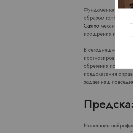
Фундаментальные ис
образом головной 
Casino
механизм обу
поощрения по косве
В сегодняшней нейр
прогнозирования ош
обретения поощрения
предсказания оправ
задает наш повседн
Предска
Нынешние нейрофизи