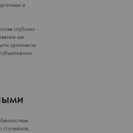
ергичным и
более глубоких
овения как
были критически
субъективном
ными
обенностями
о случайное,