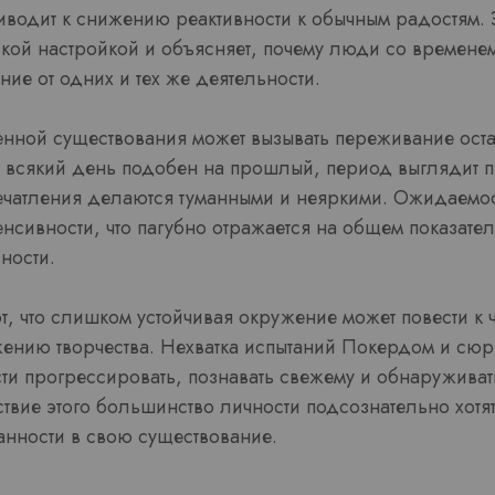
иводит к снижению реактивности к обычным радостям. 
ской настройкой и объясняет, почему люди со времен
ие от одних и тех же деятельности.
ной существования может вызывать переживание оста
а всякий день подобен на прошлый, период выглядит
печатления делаются туманными и неяркими. Ожидаемос
нсивности, что пагубно отражается на общем показател
ности.
, что слишком устойчивая окружение может повести к 
ению творчества. Нехватка испытаний Покердом и сюр
ти прогрессировать, познавать свежему и обнаруживать
твие этого большинство личности подсознательно хотя
нности в свою существование.