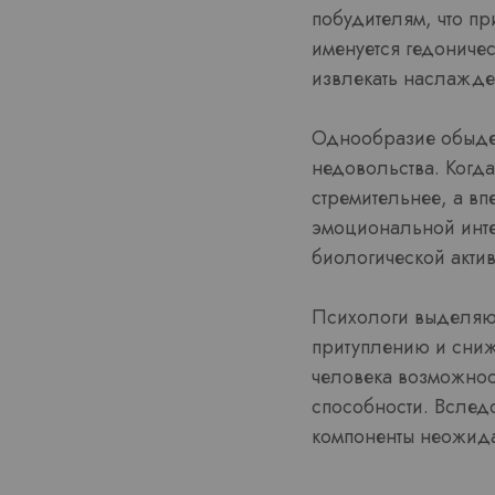
побудителям, что пр
именуется гедониче
извлекать наслажден
Однообразие обыден
недовольства. Когд
стремительнее, а в
эмоциональной инте
биологической актив
Психологи выделяют
притуплению и сниж
человека возможнос
способности. Вследс
компоненты неожида