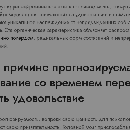
улирует нейронные контакты в головном мозге, стимул
йромедиаторов, отвечающих за удовольствие и стимул
ают уникальное наслаждение от непредвиденных собы
е. Эта органическая характеристика объясняет распрос
зино покердом
, радикальных форм состязаний и непре
ний.
 причине прогнозируем
вание со временем пере
ть удовольствие
рогнозируемость, вопреки свою ценность для психолог
ют свою притягательность. Головной мозг приспосабли