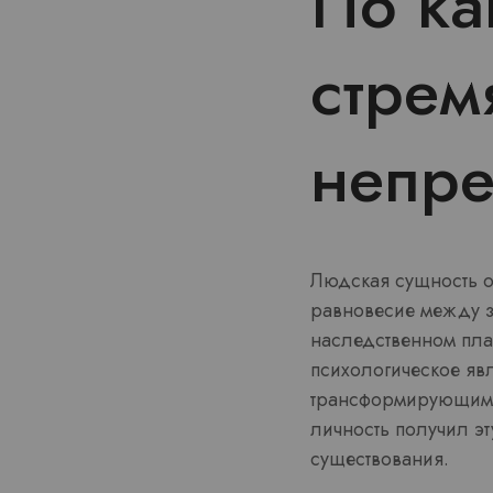
По ка
стрем
непре
Людская сущность о
равновесие между з
наследственном пла
психологическое яв
трансформирующимся
личность получил эт
существования.