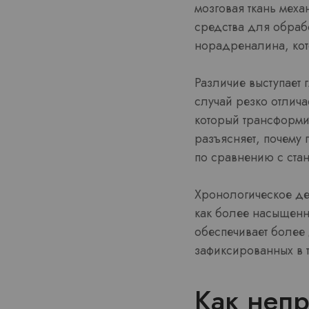
мозговая ткань меха
средства для обраб
норадреналина, кот
Различие выступает
случай резко отлича
который трансформир
разъясняет, почему
по сравнению с ста
Хронологическое де
как более насыщенн
обеспечивает более
зафиксированных в 
Как неп