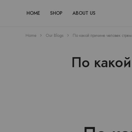
HOME
SHOP
ABOUT US
Home
Our Blogs
По какой причине человек стрем
По какой