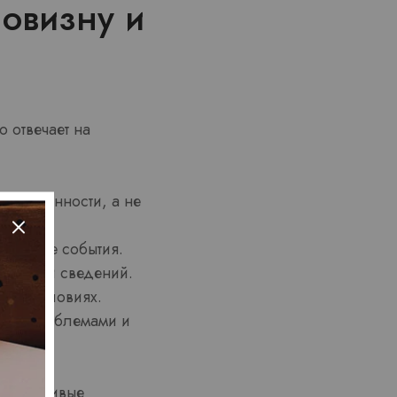
новизну и
 отвечает на
пределенности, а не
иданные события.
иданной сведений.
мых условиях.
ными проблемами и
 устойчивые