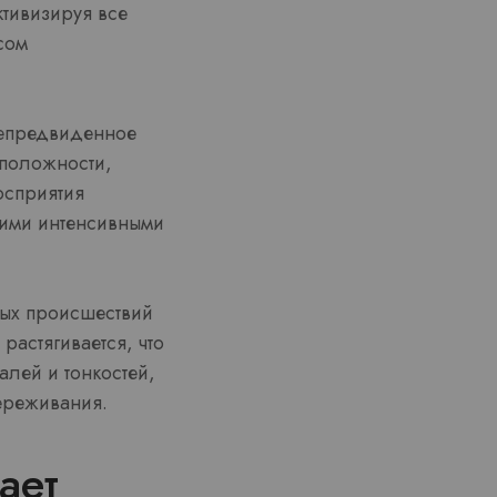
ктивизируя все
сом
Непредвиденное
оположности,
осприятия
кими интенсивными
ных происшествий
астягивается, что
лей и тонкостей,
ереживания.
ает