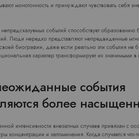
ывают монотонность и принуждают чувствовать себя эн
непредсказуемых событий способствует образованию 
аций. Люди нередко представляют непредвиденные мгн
 своей биографии, даже если реально эти события не 
циональная характер трансформирует их значимыми в 
неожиданные события
вляются более насыщен
нной интенсивности внезапных случаев привязан с ос
уры концентрации и запоминания. Когда случается что-т