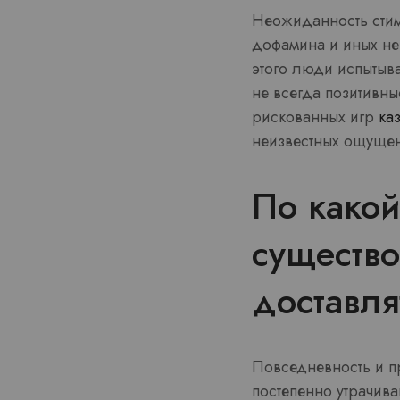
Неожиданность стим
дофамина и иных не
этого люди испытыв
не всегда позитивны
рискованных игр
ка
неизвестных ощуще
По какой
существо
доставля
Повседневность и п
постепенно утрачива