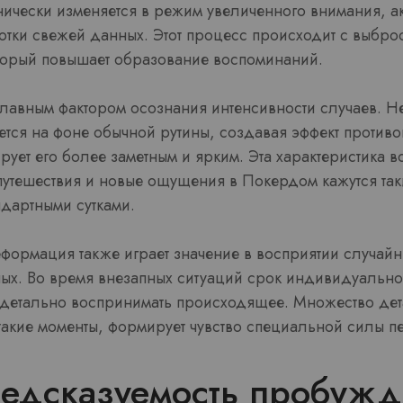
нически изменяется в режим увеличенного внимания, а
отки свежей данных. Этот процесс происходит с выбро
орый повышает образование воспоминаний.
 главным фактором осознания интенсивности случаев. 
ется на фоне обычной рутины, создавая эффект против
ует его более заметным и ярким. Эта характеристика в
 путешествия и новые ощущения в Покердом кажутся та
ндартными сутками.
формация также играет значение в восприятии случай
ых. Во время внезапных ситуаций срок индивидуально р
 детально воспринимать происходящее. Множество дета
такие моменты, формирует чувство специальной силы п
редсказуемость пробужд