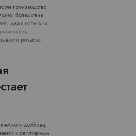
ирует производство
яцию. Вследствие
тий, даже если они
траненность
рывного розыска
ая
стает
ического удобства,
вается к регулярным