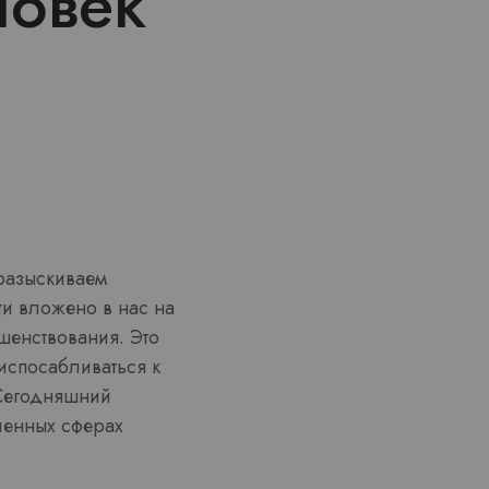
ловек
разыскиваем
и вложено в нас на
шенствования. Это
испосабливаться к
 Сегодняшний
сленных сферах