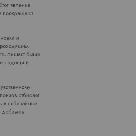
Этот явление
ем прекращают
новки и
 проходящим
ть лишает бытие
е радости и
чувственному
призов отбирает
 в себе тайные
т добавить