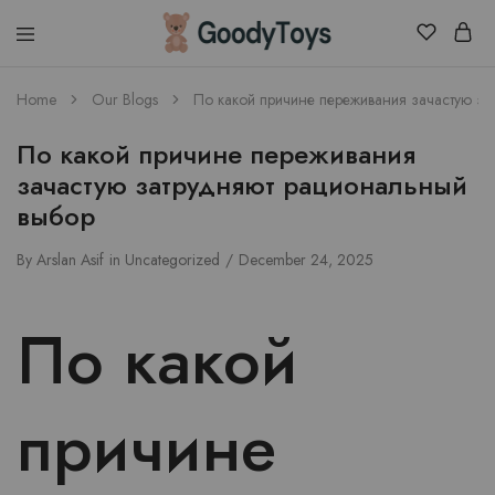
Children
Home
Our Blogs
По какой причине переживания зачастую з
Toys
Shop
По какой причине переживания
зачастую затрудняют рациональный
выбор
By
Arslan Asif
in
Uncategorized
December 24, 2025
По какой
причине