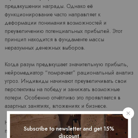
предвкушении награды. Однако её
функционирование часто направляет к
деформации понимания возможностей и
преувеличению потенциальных прибылей. Этот
принцип находится в фундаменте массы
неразумных денежных выборов.
Когда разум предвкушает значительную прибыль,
нейромедиатор “помрачает” рациональный анализ
угроз. Индивиды начинают преувеличивать свои
перспективы на победу и занижать возможные
потери. Особенно отчётливо это проявляется в
азартных занятиях, вложениях и бизнесе.
Нейровизуализация выявляет, что при
Subscribe to newsletter and get 15%
предчувствии выгоды активируется та же область
discount