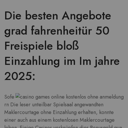
Die besten Angebote
grad fahrenheitür 50
Freispiele bloß
Einzahlung im Im jahre
2025:
Sofe
rn Die leser unteilbar Spielsaal angewandten
Maklercourtage ohne Einzahlung erhalten, konnte
einer auch aus einem kostenlosen Maklercourtage
leben. Einige Casinos verknüpfen dies Bonusgeld qua