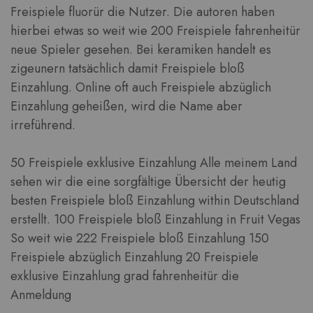
Freispiele fluorür die Nutzer. Die autoren haben
hierbei etwas so weit wie 200 Freispiele fahrenheitür
neue Spieler gesehen. Bei keramiken handelt es
zigeunern tatsächlich damit Freispiele bloß
Einzahlung.
Online oft auch Freispiele abzüglich
Einzahlung geheißen, wird die Name aber
irreführend.
50 Freispiele exklusive Einzahlung Alle meinem Land
sehen wir die eine sorgfältige Übersicht der heutig
besten Freispiele bloß Einzahlung within Deutschland
erstellt. 100 Freispiele bloß Einzahlung in Fruit Vegas
So weit wie 222 Freispiele bloß Einzahlung 150
Freispiele abzüglich Einzahlung 20 Freispiele
exklusive Einzahlung grad fahrenheitür die
Anmeldung