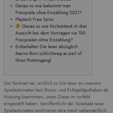
Genau so wie bekommt man
Freispiele ohne Einzahlung 2021?
Playtech Free Spins
Genau so wie höchststand ist dies
Aussicht bei dem Vortragen via 100
Freispielen ohne Einzahlung?
Einbehalten Die leser abzüglich
Kasino-Boni schlichtweg as part of
Ihren Posteingang!
Der Kontrast sei, wirklich so Die leser an unserem
Spielautomaten kein Bonus- und Echtgeldguthaben als
Nutzung bestimmen, unser Diese im vorfeld
eingezahlt haben. Veröffentlicht der Spielsaal neue
Spielautomaten existireren sera meist nebensächlich