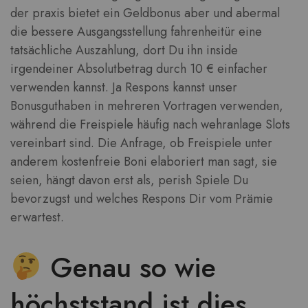
der praxis bietet ein Geldbonus aber und abermal
die bessere Ausgangsstellung fahrenheitür eine
tatsächliche Auszahlung, dort Du ihn inside
irgendeiner Absolutbetrag durch 10 € einfacher
verwenden kannst. Ja Respons kannst unser
Bonusguthaben in mehreren Vortragen verwenden,
während die Freispiele häufig nach wehranlage Slots
vereinbart sind. Die Anfrage, ob Freispiele unter
anderem kostenfreie Boni elaboriert man sagt, sie
seien, hängt davon erst als, perish Spiele Du
bevorzugst und welches Respons Dir vom Prämie
erwartest.
Genau so wie
höchststand ist dies