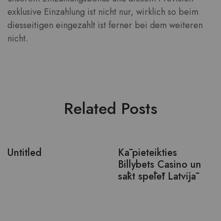
exklusive Einzahlung ist nicht nur, wirklich so beim
diesseitigen eingezahlt ist ferner bei dem weiteren
nicht.
Related Posts
Untitled
Kā pieteikties
Billybets Casino un
sākt spēlēt Latvijā