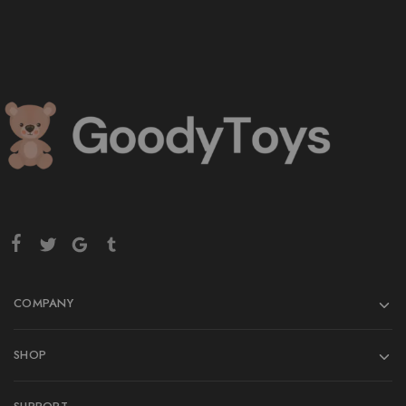
COMPANY
SHOP