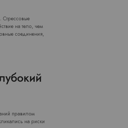
. Стрессовые
ствие на тело, чем
ервные соединения,
лубокий
ваний правилом
кликались на риски