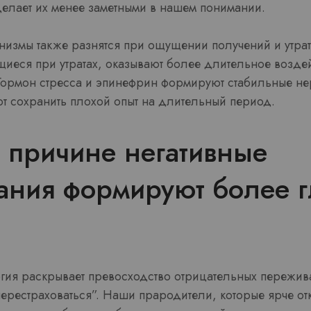
делает их менее заметными в нашем понимании.
измы также разнятся при ощущении получений и утрат
иеся при утратах, оказывают более длительное воздей
 Гормон стресса и эпинефрин формируют стабильные н
ют сохранить плохой опыт на длительный период.
 причине негативные
ания формируют более г
ия раскрывает превосходство отрицательных пережи
перестраховаться”. Наши прародители, которые ярче от