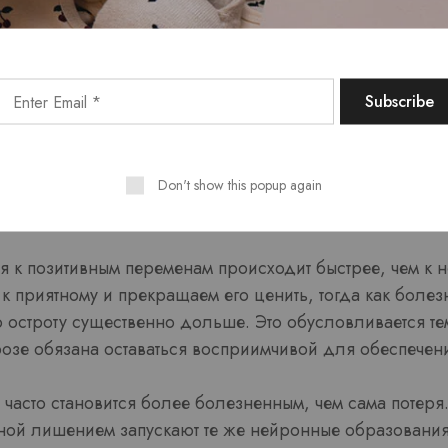
гнозов в интенсификаци
 центральную роль в том, как мы воспринимаем потер
аши надежды относительно специфического итога, тем 
ыточность. Разрыв между ожидаемым и реальным усилив
Don't show this popup again
 травматичным для сознания.
 к позитивным переменам происходит быстрее, чем к н
к приятному и прекращаем его ценить, тогда как боле
остроту существенно дольше. Это обусловливается тем
розе обязана оставаться восприимчивой для обеспечен
 часто становится более болезненным, чем сама потеря
ной лишением запускают те же нейронные образования,