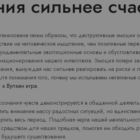
ия сильнее сча
ганизована таким образом, что деструктивные эмоции 
ствие на человеческое мышление, чем позитивные пер
фундаментальные эволюционные основы и обусловлива
ункционирования нашего интеллекта. Эмоция потери за
ания, вынуждая нас сильнее реагировать на риски и 
ля понимания того, почему мы испытываем негативные 
, в
Вулкан игра
.
ознания чувств демонстрируется в обыденной деятель
тить внимание массу радостных ситуаций, но единстве
портить весь период. Подобная черта нашей ментальнос
средством для наших предков, помогая им обходить р
я будущего существования.