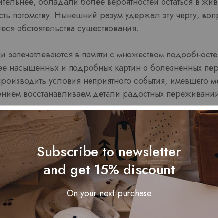
ительнее, обладали более вероятностей остаться в жив
сть потомству. Нынешний разум удержал эту черту, воп
ся обстоятельства существования.
и запечатлеваются в памяти с множеством подробностей
е насыщенных и подробных картин о болезненных пе
роизводить условия неприятного события, имевшего ме
ением восстанавливаем детали радостных переживаний 
ушевной реакции при потерях превышает схожую при 
Subscribe to newsletter
ть испытания негативных чувств заметно продолжител
and get 15% discount
оспроизведения плохих образов больше позитивных
формирование выводов у деструктивного опыта интенси
On your next purchase