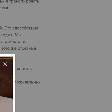
ых и транслировать
реки
. Это способствует
риодах. Мы
сто много лет
того же отрезка в
приобретениях в
ьнее положительных
внее