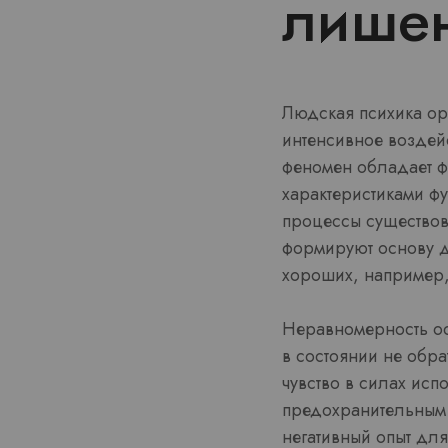
лишен
Людская психика ор
интенсивное воздей
феномен обладает 
характеристиками ф
процессы существов
формируют основу д
хороших, например
Неравномерность ос
в состоянии не обра
чувство в силах ис
предохранительным 
негативный опыт дл