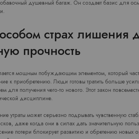
обавочный душевный багаж. Он создает базис для ос
и.
особом страх лишения д
ную прочность
ается мощным побуждающим элементом, который част
ние к приобретению. Люди готовы тратить больше уси
, чем для получения чего-то нового. Этот закон повсемест
ической дисциплине.
ие утраты может серьезно подрывать чувственную ста
исков, даже когда они в силах дать значительную пользу
ние потери блокирует развитию и обретению новых о