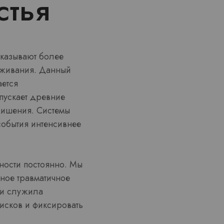
стья
оказывают более
еживания. Данный
ется
пускает древние
лишения. Системы
события интенсивнее
ности постоянно. Мы
нное травматичное
ти служила
исков и фиксировать