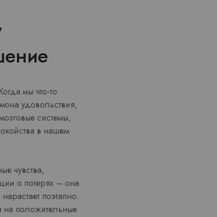
у
шение
огда мы что-то
рмона удовольствия,
мозговые системы,
покойства в нашем
ые чувства,
ции о потерях – она
 нарастает поэтапно.
я на положительные