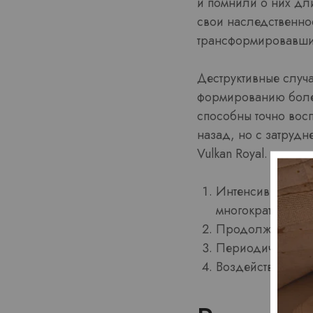
и помнили о них дл
свои наследственно
трансформировавшие
Деструктивные случа
формированию боле
способны точно восп
назад, но с затрудн
Vulkan Royal.
Интенсивность д
многократно
Продолжительнос
Периодичность в
Воздействие на 