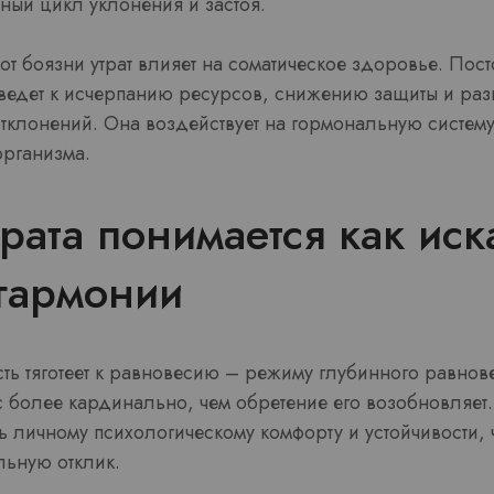
ный цикл уклонения и застоя.
от боязни утрат влияет на соматическое здоровье. Пос
а ведет к исчерпанию ресурсов, снижению защиты и ра
отклонений. Она воздействует на гормональную систем
рганизма.
трата понимается как ис
гармонии
ть тяготеет к равновесию – режиму глубинного равно
нс более кардинально, чем обретение его возобновляе
ь личному психологическому комфорту и устойчивости, 
ьную отклик.