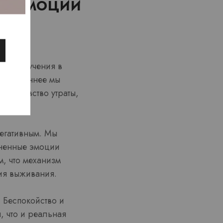
и эмоции
и и получения в
болезненнее мы
ает чувство утраты,
егативным. Мы
зненные эмоции
, что механизм
ия выживания.
. Беспокойство и
 что и реальная