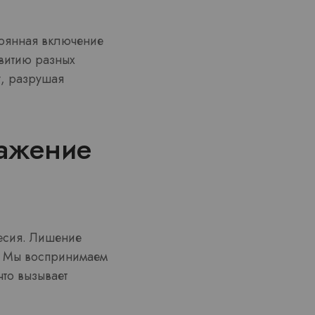
тоянная включение
звитию разных
у, разрушая
кажение
весия. Лишение
т. Мы воспринимаем
что вызывает