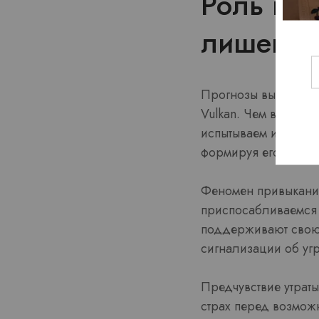
Роль про
лишения
Прогнозы выполняют
Vulkan. Чем выше н
испытываем их несб
формируя его более
Феномен привыкания
приспосабливаемся 
поддерживают свою 
сигнализации об уг
Предчувствие утраты
страх перед возмож