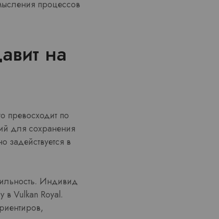
мысления процессов
авит на
о превосходит по
лий для сохранения
но задействуется в
бильность. Индивид
 в Vulkan Royal.
риентиров,