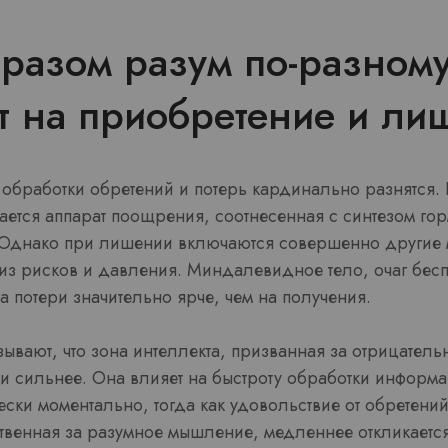
разом разум по-разном
т на приобретение и ли
бработки обретений и потерь кардинально разнятся. К
ается аппарат поощрения, соотнесенная с синтезом го
. Однако при лишении включаются совершенно другие 
из рисков и давления. Миндалевидное тело, очаг бес
на потери значительно ярче, чем на получения.
вают, что зона интеллекта, призванная за отрицательн
 и сильнее. Она влияет на быстроту обработки информа
ески моментально, тогда как удовольствие от обретений
ственная за разумное мышление, медленнее откликаетс