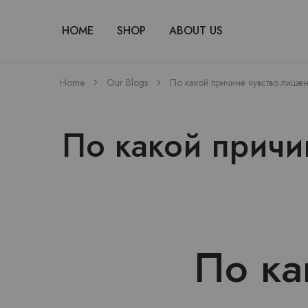
HOME
SHOP
ABOUT US
Home
Our Blogs
По какой причине чувство лишен
По какой причи
По ка