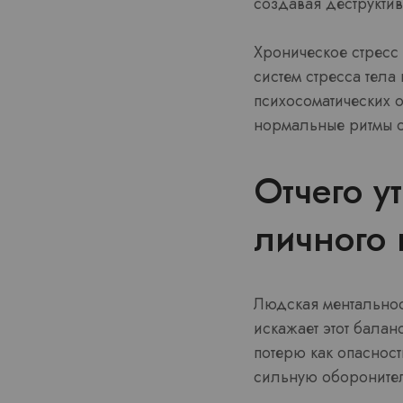
создавая деструктив
Хроническое стресс 
систем стресса тел
психосоматических 
нормальные ритмы о
Отчего у
личного 
Людская ментальнос
искажает этот бала
потерю как опасност
сильную оборонител