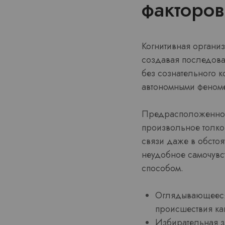
факторов
Когнитивная органи
создавая последова
без сознательного 
автономными феном
Предрасположеннос
произвольное толков
связи даже в обсто
неудобное самочувс
способом.
Оглядывающееся
происшествия ка
Избирательная з