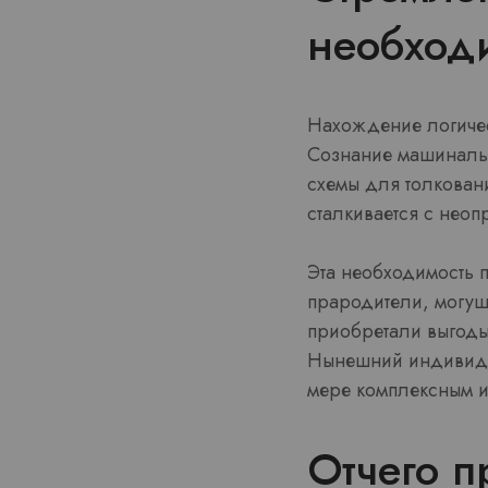
необход
Нахождение логичес
Сознание машинальн
схемы для толкован
сталкивается с нео
Эта необходимость 
прародители, могущ
приобретали выгоды
Нынешний индивид п
мере комплексным и
Отчего п