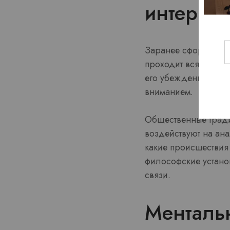
интерпр
Заранее сформирова
проходит вся посту
его убеждения, и п
вниманием.
Общественные тради
воздействуют на ана
какие происшествия
философские устано
связи.
Менталь