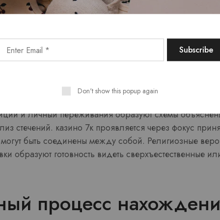
етацию случающегося
нные установки и ожидания формируют барьер поним
пающая информация. Личность тяготеет замечать явлен
ропускать конфликтующие факты. Такой механизм назыв
Don't show this popup again
ции и личный переживания образуют схемы объяснени
лиз стечений. казино 7к проявляется через фокус приня
 могут быть соединены между собой. Религиозные веро
вки образуют готовность видеть сверхъестественные и
ный процесс нахождени