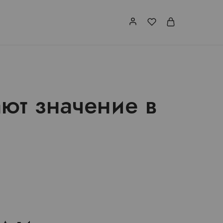
ют значение в