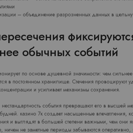
ытиями
изации – объединение разрозненных данных в цельну
пересечения фиксируютс
внее обычных событий
онирует по основе душевной значимости: чем сильнее
тся в постоянном хранилище. Стечения провоцируют у
 концентрации и усиливает механизмы сохранения.
 нестандартность события превращают его в высшей ме
будней. казино 7к создает насыщенные впечатления, к
ания и выглядят в большей степени важными, чем они я
, ничем не заметные периоды забываются оперативно, в