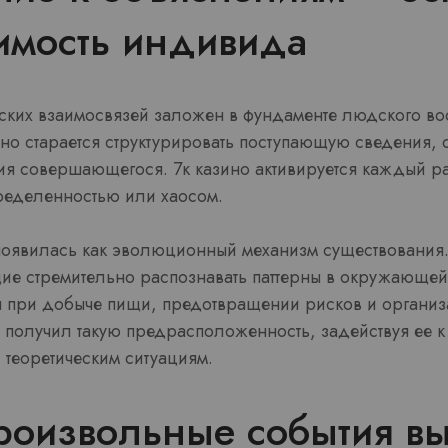
имость индивида
ких взаимосвязей заложен в фундаменте людского во
о старается структурировать поступающую сведения, 
ия совершающегося. 7к казино активируется каждый р
пределенностью или хаосом.
появилась как эволюционный механизм существования
ие стремительно распознавать паттерны в окружающей
 при добыче пищи, предотвращении рисков и организ
олучил такую предрасположенность, задействуя ее к
 теоретическим ситуациям.
роизвольные события в