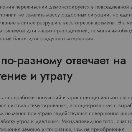
ания переживаний демонстрируется в повседневной 
тоянии не заметить массу радостных ситуаций, но еди
вание в силах разрушить весь отрезок времени. Эта ч
 системой для наших прародителей, помогая им обход
льный багаж для грядущего выживания.
 по-разному отвечает на
ение и утрату
 переработки получений и утрат принципиально разнят
ется система стимулирования, ассоциированная с выра
 Тем не менее при утрате задействуются совершенно ины
работку угроз и давления. Миндалевидное тело, очаг т
 лишения заметно интенсивнее, чем на приобретения.