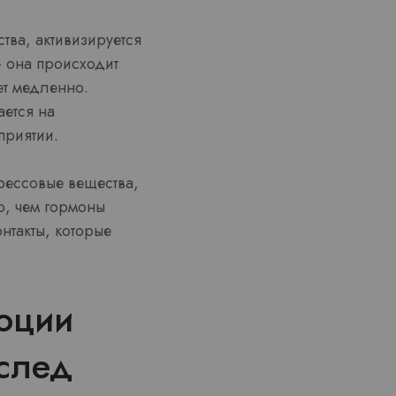
ства, активизируется
– она происходит
ет медленно.
ется на
приятии.
трессовые вещества,
о, чем гормоны
нтакты, которые
моции
след