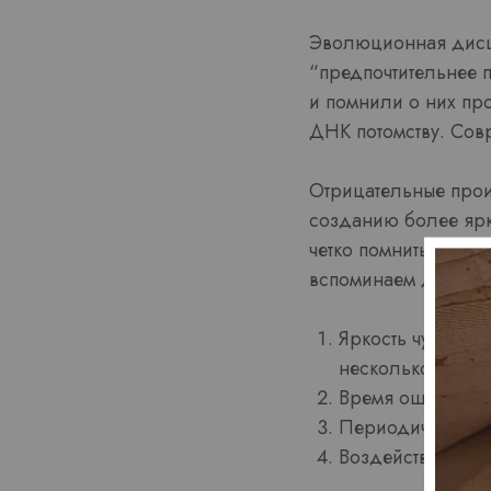
Эволюционная дисц
“предпочтительнее п
и помнили о них пр
ДНК потомству. Сов
Отрицательные прои
созданию более ярк
четко помнить услов
вспоминаем детали 
Яркость чувстве
несколько раз
Время ощущения 
Периодичность 
Воздействие на 