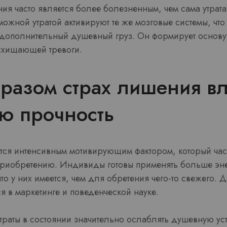
ия часто является более болезненным, чем сама утрата
ожной утратой активируют те же мозговые системы, что
дополнительный душевный груз. Он формирует основ
схищающей тревоги.
разом страх лишения вл
ю прочность
ится интенсивным мотивирующим фактором, который час
приобретению. Индивиды готовы применять больше эн
то у них имеется, чем для обретения чего-то свежего.
ся в маркетинге и поведенческой науке.
траты в состоянии значительно ослаблять душевную уст