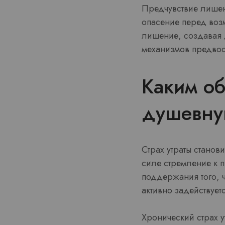
Предчувствие лишен
опасение перед возм
лишение, создавая 
механизмов предво
Каким об
душевну
Страх утраты станов
силе стремление к 
поддержания того, ч
активно задействует
Хронический страх у