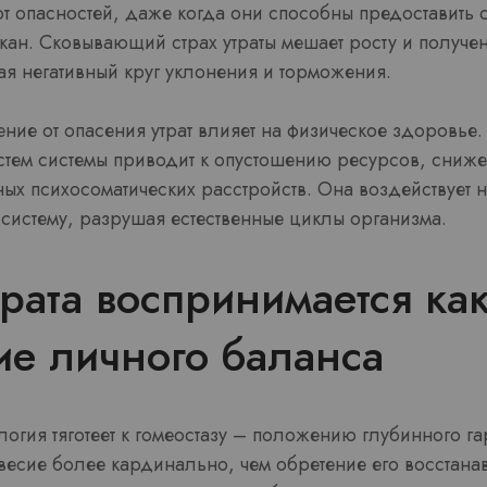
 от опасностей, даже когда они способны предоставить
лкан. Сковывающий страх утраты мешает росту и получ
ая негативный круг уклонения и торможения.
ние от опасения утрат влияет на физическое здоровье
истем системы приводит к опустошению ресурсов, сниж
ых психосоматических расстройств. Она воздействует 
истему, разрушая естественные циклы организма.
трата воспринимается ка
ие личного баланса
огия тяготеет к гомеостазу – положению глубинного г
весие более кардинально, чем обретение его восстана