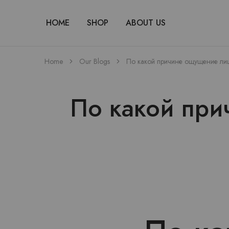
HOME
SHOP
ABOUT US
Home
Our Blogs
По какой причине ощущение ли
По какой пр