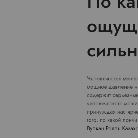
По ка
ощущ
сильн
Человеческая ментал
мощное давление на
содержит серьезные
человеческого мозг
принуждая нас ярче
того, по какой при
Вулкан Рояль Казахс