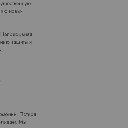
 существенную
ению новых
. Непрерывная
ению защиты и
на
к
армонии. Потеря
вливает. Мы