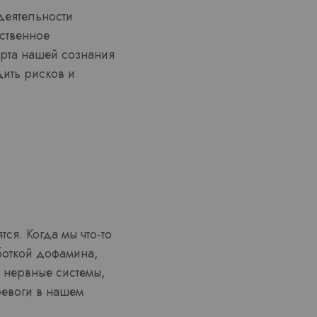
деятельности
нственное
ерта нашей сознания
ить рисков и
ся. Когда мы что-то
боткой дофамина,
е нервные системы,
ревоги в нашем