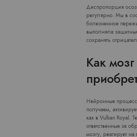
Диспропорция осозн
регулярно. Мы в сос
болезненное пережи
выполняла защитным
сохранять отрицате
Как мозг
приобрет
Нейронные процессы
получаем, активиру
как в Vulkan Royal.
ответственные за об
мозгу, реагирует на