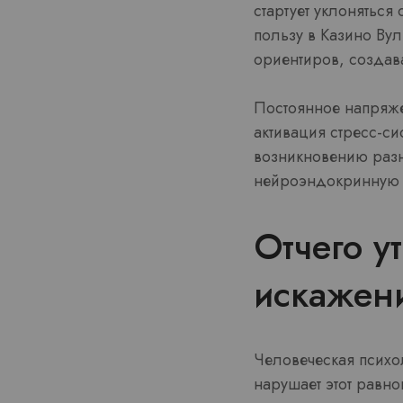
стартует уклоняться
пользу в Казино Ву
ориентиров, создав
Постоянное напряже
активация стресс-с
возникновению разн
нейроэндокринную с
Отчего у
искажен
Человеческая психол
нарушает этот равно