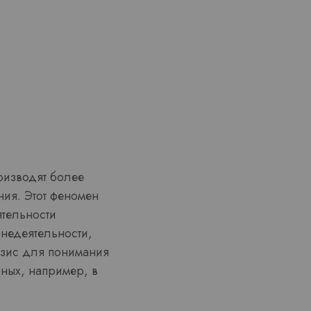
роизводят более
ия. Этот феномен
тельности
недеятельности,
азис для понимания
вных, например, в