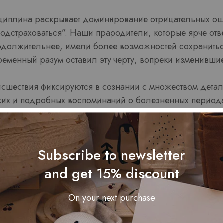
иплина раскрывает доминирование отрицательных о
одстраховаться”. Наши прародители, которые ярче отв
одолжительнее, имели более возможностей сохранитьс
ременный разум оставил эту черту, вопреки изменивши
сшествия фиксируются в сознании с множеством детале
их и подробных воспоминаний о болезненных периода
ия травматичного события, имевшего место много лет на
счастливых переживаний того же времени в Казино Вул
Subscribe to newsletter
нной отклика при потерях превышает аналогичную при п
and get 15% discount
деструктивных состояний значительно дольше констру
повторения плохих воспоминаний больше хороших
On your next purchase
выбор выводов у деструктивного практики интенсивнее