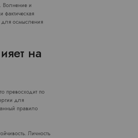
. Волнение и
 и фактическая
у для осмысления
ияет на
то превосходит по
ергии для
 Данный правило
ойчивость. Личность