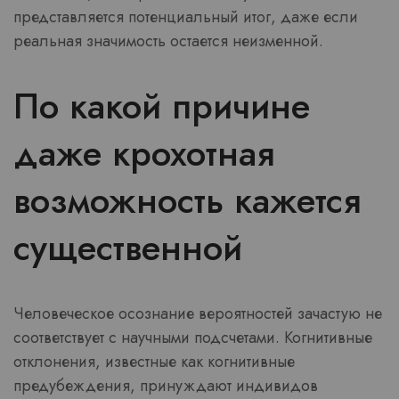
представляется потенциальный итог, даже если
реальная значимость остается неизменной.
По какой причине
даже крохотная
возможность кажется
существенной
Человеческое осознание вероятностей зачастую не
соответствует с научными подсчетами. Когнитивные
отклонения, известные как когнитивные
предубеждения, принуждают индивидов