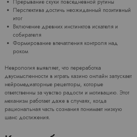
Прерывание скуки повседневной рутины
Перспектива достичь неожиданный позитивный
итог
Включение древних инстинктов искателя и
собирателя
Формирование впечатления контроля над
роком
Неврология выявляет, что переработка
двусмысленности в играть казино онлайн запускает
нейромедиаторные рецепторы, которые
ответственны за чувство радости и мотивацию. Этот
механизм работает даже в случаях, когда
рациональная часть сознания понимает низкую
шанс достижения.