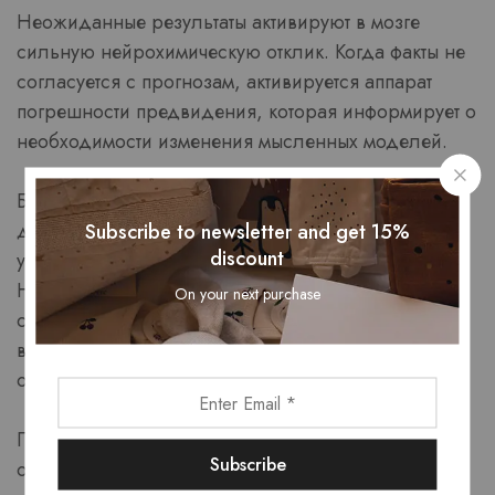
Неожиданные результаты активируют в мозге
сильную нейрохимическую отклик. Когда факты не
согласуется с прогнозам, активируется аппарат
погрешности предвидения, которая информирует о
необходимости изменения мысленных моделей.
Благоприятные сюрпризы провоцируют выброс
Subscribe to newsletter and get 15%
дофамина, формируя чувство блаженства и
discount
усиливая потребность повторить опыт.
Неблагоприятные неожиданности запускают
On your next purchase
стрессовые ответы, но даже они способны
восприниматься как значимый впечатление,
особенно в защищенном условиях.
Пути ответа на происшествие в играть казино
онлайн задают интенсивность психологической