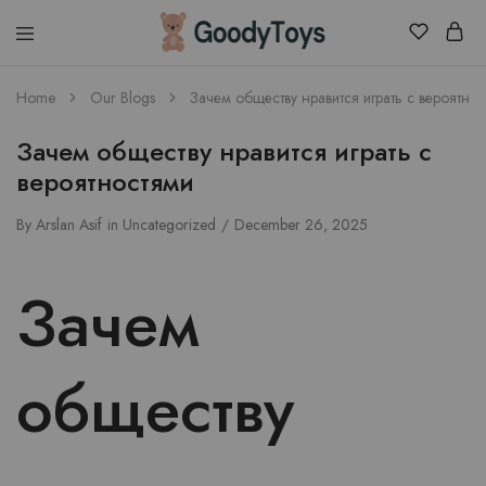
Children
Home
Our Blogs
Зачем обществу нравится играть с вероятно
Toys
Shop
Зачем обществу нравится играть с
вероятностями
By
Arslan Asif
in
Uncategorized
December 26, 2025
Зачем
обществу