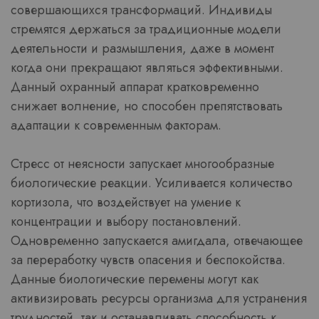
совершающихся трансформаций. Индивиды
стремятся держаться за традиционные модели
деятельности и размышления, даже в момент
когда они прекращают являться эффективными.
Данный охранный аппарат кратковременно
снижает волнение, но способен препятствовать
адаптации к современным факторам.
Стресс от неясности запускает многообразные
биологические реакции. Усиливается количество
кортизола, что воздействует на умение к
концентрации и выбору постановлений.
Одновременно запускается амигдала, отвечающее
за переработку чувств опасения и беспокойства.
Данные биологические перемены могут как
активизировать ресурсы организма для устранения
трудностей, так и останавливать способность к