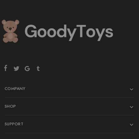
COMPANY
SHOP
SUPPORT