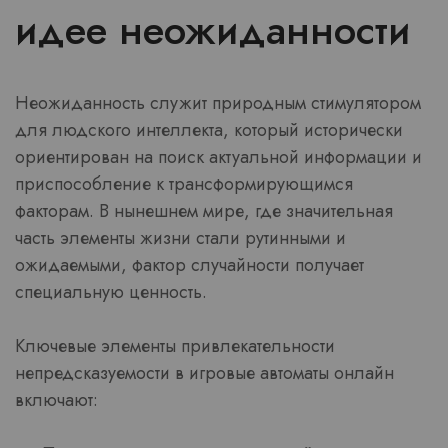
идее неожиданности
Неожиданность служит природным стимулятором
для людского интеллекта, который исторически
ориентирован на поиск актуальной информации и
приспособление к трансформирующимся
факторам. В нынешнем мире, где значительная
часть элементы жизни стали рутинными и
ожидаемыми, фактор случайности получает
специальную ценность.
Ключевые элементы привлекательности
непредсказуемости в игровые автоматы онлайн
включают: