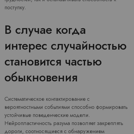
поступку.
В случае когда
интерес случайностью
становится частью
обыкновения
Систематическое контактирование с
вероятностными событиями способно формировать
устойчивые поведенческие модели.
Нейропластичность разума позволяет закреплять
дороги, соотносящиеся с обнаружением