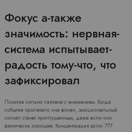
Фокус а-также
значимость: нервная-
система испытывает-
радость тому-что, что
зафиксировал
Позитив сильно связана с вниманием. Когда
событие пролетело «на фоне», эмоциональный
сигнал станет приглушенным, даже если оно
фактически хорошее. Концентрация azino 777