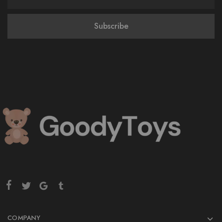
COMPANY