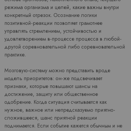
режима организма и целей, какие важны внутри
конкретный отрезок. Осознание логики
позитивной-реакции позволяет грамотнее
управлять стремлением, устойчивостью и
удовлетворением в-процессе процесса в любой-
другой соревновательной либо соревновательной
практике.
Мозговую-систему можно представить вроде
модель приоритетов: он-же подсвечивает
признаки, которые повышают шансы на
достижение, защиту или общественное
одобрение. Когда ситуация считывается как
нужное, важное или непредсказуемо приятно-
сложившееся, шанс приятной реакции
поднимается. Если событие кажется обычным и не