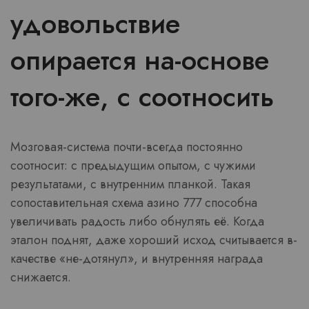
удовольствие
опирается на-основе
того-же, с соотносить
Мозговая-система почти-всегда постоянно
соотносит: с предыдущим опытом, с чужими
результатами, с внутренним планкой. Такая
сопоставительная схема азино 777 способна
увеличивать радость либо обнулять её. Когда
эталон поднят, даже хороший исход считывается в-
качестве «не-дотянул», и внутренняя награда
снижается.