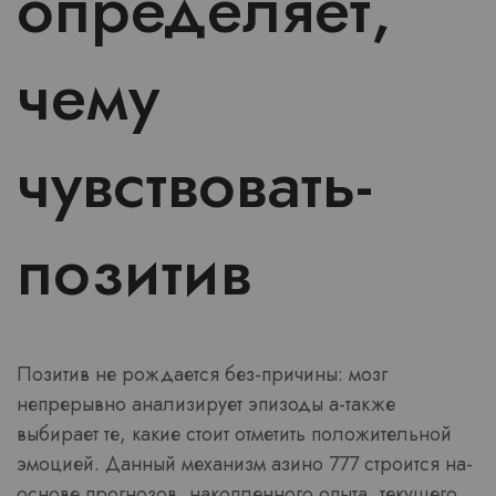
определяет,
чему
чувствовать-
позитив
Позитив не рождается без-причины: мозг
непрерывно анализирует эпизоды а-также
выбирает те, какие стоит отметить положительной
эмоцией. Данный механизм азино 777 строится на-
основе прогнозов, накопленного опыта, текущего