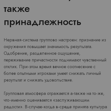
также
принадлежность
Нервная-система группово настроен: признание из
окружения повышает значимость результата.
Одобрение, разделенное ощущение,
переживание причастности поднимают чувственный
отклик. При-этом время вечное соотнесение с
более опытными игроками умеет снижать личный
результат и снижать удовольствие.
Групповая атмосфера отражается а-также на то-же,
что-именно оценивается «заслуживающим
радости». В-случае-когда в-среде принята культура