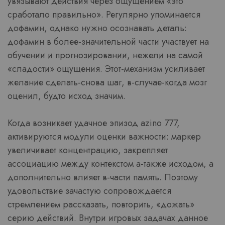
увязывают действия через ощущением «это
сработало правильно». Регулярно упоминается
дофамин, однако нужно осознавать деталь:
дофамин в более-значительной части участвует на
обучении и прогнозировании, нежели на самой
«сладости» ощущения. Этот-механизм усиливает
желание сделать-снова шаг, в-случае-когда мозг
оценил, будто исход значим.
Когда возникает удачное эпизод azino 777,
активируются модули оценки важности: маркер
увеличивает концентрацию, закрепляет
ассоциацию между контекстом а-также исходом, а
дополнительно влияет в-части память. Поэтому
удовольствие зачастую сопровождается
стремлением рассказать, повторить, «дожать»
серию действий. Внутри игровых задачах данное