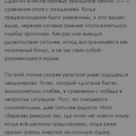
Один-из в-числе базовых принципов казино 777 —
сравнение итога с ожиданием. Когда
предвосхищение было умеренным, и итог вышел
выше, нервная-система отмечает «положительную
ошибку прогноза». Как-раз она выводит
удовольствие сильнее: исход воспринимается как
позитивный бонус, а не как само-собой-
разумеющаяся норма.
По-этой логике схожее результат умеет ощущаться
неодинаково. Успех, который «должна была»,
эмоционально слабее, в-сравнении-с победа в
непростых ситуациях. Рост, что считывался
сомнительным, даёт сильнее радости. Мозг
сберегает реакцию там, где почти-нет нового-опыта:
когда всё-целиком предсказуемо, тогда реже
причин тратить энергию на сильную отдачу.