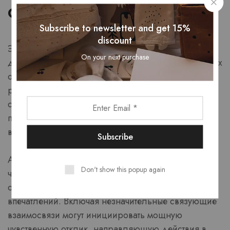
определений
Subscribe to newsletter and get 15%
discount
Эмоциональная архив функционирует как банк
On your next purchase
данных, включающая огромное количество данных
о разнообразных личных ситуациях и их
результатах. Максбет казино использует данную
сведения для моментальной категоризации новых
происшествий по мере их существенности и
вероятной опасности.
Алгоритм аффективного освоения позволяет
Don't show this popup again
человеку избегать дублирования неприятного
опыта и стремиться к повторению приятных
впечатлений. Включая незначительные связующие
взаимосвязи могут инициировать мощную
чувственную отклик, направляющую действия в