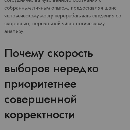
сотрудничества чувственного осознания с
собранным личным опытом, предоставляя шанс
человеческому мозгу перерабатывать сведения со
скоростью, нереальной чисто логическому
анализу.
Почему скорость
выборов нередко
приоритетнее
совершенной
корректности