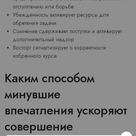
отступлению или борьбе
Убежденность активирует ресурсы для
обретения задачи
Сомнение сдерживает поступки и активирует
дополнительный надзор
Восторг сигнализирует о корректности
избранного курса
Каким способом
минувшие
впечатления ускоряют
совершение