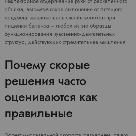
Рефлекторное отдергивание руки от раскаленного
объекта, автоматическое отклонение от летящего
предмета, машинальное сжатие волокон при
лишении баланса – любой из это образцы
функционирования чувственно-двигательных
структур, действующих стремительнее мышления.
Почему скорые
решения часто
оцениваются как
правильные
Эффект мыслительной скорости разъясняет, отчего