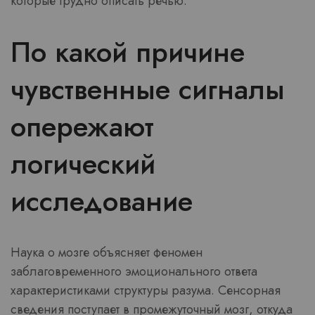
которые трудно описать речью.
По какой причине
чувственные сигналы
опережают
логический
исследование
Наука о мозге объясняет феномен
заблаговременного эмоционального ответа
характеристиками структуры разума. Сенсорная
сведения поступает в промежуточный мозг, откуда