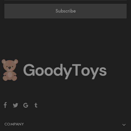
COMPANY