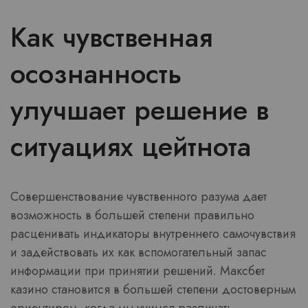
Как чувственная
осознанность
улучшает решение в
ситуациях цейтнота
Совершенствование чувственного разума дает
возможность в большей степени правильно
расценивать индикаторы внутреннего самочувствия
и задействовать их как вспомогательный запас
информации при принятии решений. Максбет
казино становится в большей степени достоверным