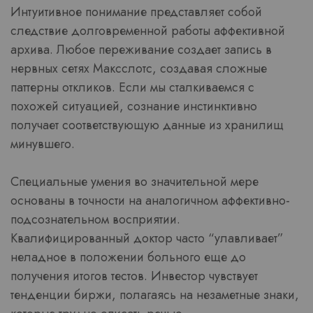
Интуитивное понимание представляет собой
следствие долговременной работы аффективной
архива. Любое переживание создает запись в
нервных сетях Максслотс, создавая сложные
паттерны откликов. Если мы сталкиваемся с
похожей ситуацией, сознание инстинктивно
получает соответствующую данные из хранилищ
минувшего.
Специальные умения во значительной мере
основаны в точности на аналогичном аффективно-
подсознательном восприятии.
Квалифицированный доктор часто “улавливает”
неладное в положении больного еще до
получения итогов тестов. Инвестор чувствует
тенденции биржи, полагаясь на незаметные знаки,