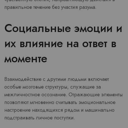
правильное течение без участия разума.
Социальные эмоции и
их влияние на ответ в
моменте
Взаимодействие с другими людьми включает
особые мозговые структуры, служащие за
межличностное осознание. Отражающие элементы
позволяют мгновенно считывать эмоциональное
настроение находящихся рядом и машинально
подстраивать личное поступки.