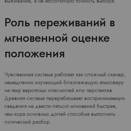
выживание, а не абсолютную точность выбора.
Роль переживаний в
мгновенной оценке
положения
Чувственная система работает как сложный сканер,
немедленно изучающий близлежащую атмосферу
на тему вероятных опасностей или перспектив.
Древняя система перерабатывает воспринимаемую
сведения на двести-пятьсот мгновений быстрее,
чем кора основных долей способна выполнить
логический разбор.