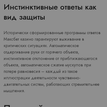
Инстинктивные ответы как
вид защиты
Исторически сформированные программы ответов
Максбет казино гарантируют выживание в
критических ситуациях. Автоматическое
отдергивание руки от горячего объекта,
инстинктивное отклонение от приближающегося
объекта, автоматическое сжатие мускулов при
потере равновесия – каждый из такое
иллюстрации деятельности чувственно-
двигательных систем, работающих стремительнее
мышления.