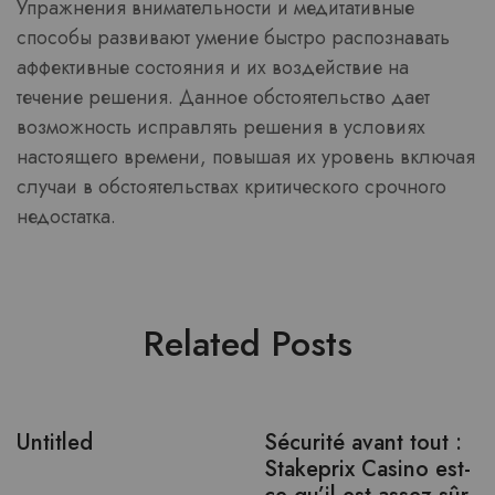
Упражнения внимательности и медитативные
способы развивают умение быстро распознавать
аффективные состояния и их воздействие на
течение решения. Данное обстоятельство дает
возможность исправлять решения в условиях
настоящего времени, повышая их уровень включая
случаи в обстоятельствах критического срочного
недостатка.
Related Posts
Untitled
Sécurité avant tout :
Stakeprix Casino est-