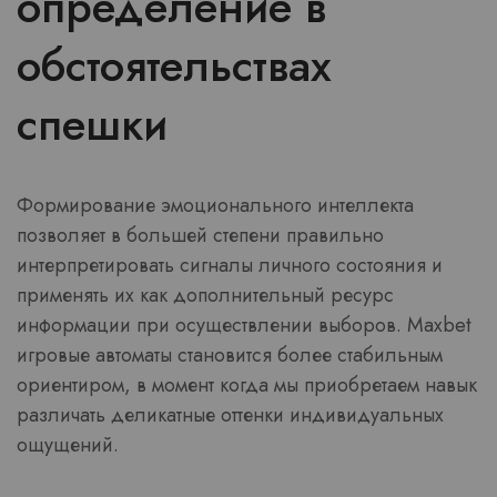
определение в
обстоятельствах
спешки
Формирование эмоционального интеллекта
позволяет в большей степени правильно
интерпретировать сигналы личного состояния и
применять их как дополнительный ресурс
информации при осуществлении выборов. Maxbet
игровые автоматы становится более стабильным
ориентиром, в момент когда мы приобретаем навык
различать деликатные оттенки индивидуальных
ощущений.