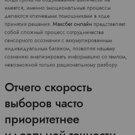
имеется, именно эмоциональные процессы
делаются ключевыми помощниками в ходе
принятия решения.
Максбет онлайн
представляет
собой сложный процесс сотрудничества
сенсорного осознания с аккумулированным
индивидуальным багажом, позволяя нашему
сознанию анализировать информацию со темпом,
невозможной только рациональному разбору.
Отчего скорость
выборов часто
приоритетнее
идеальной точности