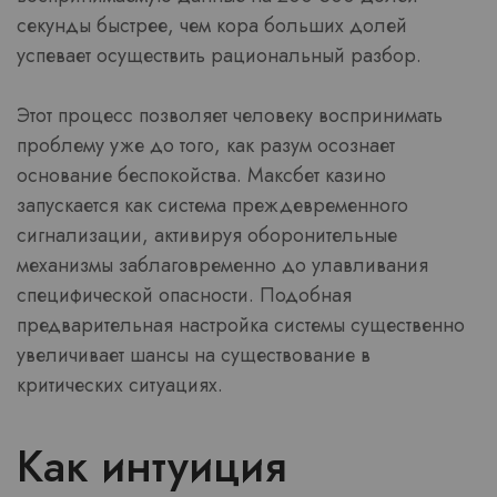
секунды быстрее, чем кора больших долей
успевает осуществить рациональный разбор.
Этот процесс позволяет человеку воспринимать
проблему уже до того, как разум осознает
основание беспокойства. Максбет казино
запускается как система преждевременного
сигнализации, активируя оборонительные
механизмы заблаговременно до улавливания
специфической опасности. Подобная
предварительная настройка системы существенно
увеличивает шансы на существование в
критических ситуациях.
Как интуиция