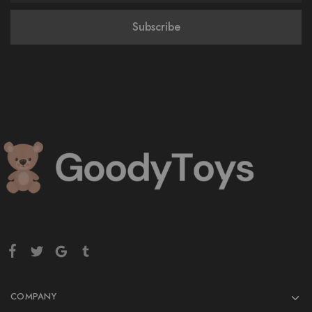
COMPANY