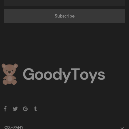
COMPANY