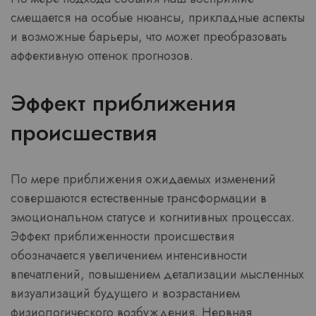
смещается на особые нюансы, прикладные аспекты
и возможные барьеры, что может преобразовать
аффективную оттенок прогнозов.
Эффект приближения
происшествия
По мере приближения ожидаемых изменений
совершаются естественные трансформации в
эмоциональном статусе и когнитивных процессах.
Эффект приближенности происшествия
обозначается увеличением интенсивности
впечатлений, повышением детализации мысленных
визуализаций будущего и возрастанием
физиологического возбуждения. Нервная