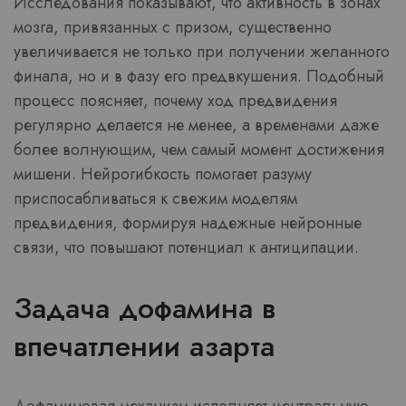
Исследования показывают, что активность в зонах
мозга, привязанных с призом, существенно
увеличивается не только при получении желанного
финала, но и в фазу его предвкушения. Подобный
процесс поясняет, почему ход предвидения
регулярно делается не менее, а временами даже
более волнующим, чем самый момент достижения
мишени. Нейрогибкость помогает разуму
приспосабливаться к свежим моделям
предвидения, формируя надежные нейронные
связи, что повышают потенциал к антиципации.
Задача дофамина в
впечатлении азарта
Дофаминовая механизм исполняет центральную