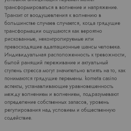
трансформироваться в волнение и напряжение.
Транзит от воодушевления к волнению в
большинстве случаев случается, когда грядущие
трансформации ощущаются как вероятно
рискованные, неконтролируемые или
превосходящие адаптационные шансы человека.
Индивидуальная расположенность к тревожности,
былой ранящий переживание и актуальный
ступень стресса могут значительно влиять на то, как
понимаются грядущие перемены. kometa casino
аспекты, устанавливающие уравновешенность
между волнением и волнением, подразумевают
определение собственных запасов, уровень
регулирования над условием и общественную
содействие.