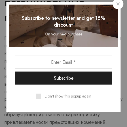
потенциальные
плюсы
Subscribe to newsletter and get 15%
discount
On your next purchase
Принцип определения возможных преимуществ от
предстоящих перемен выступает сложной
когнитивной задачей, которую разум решает с
посредством уникальных нервных сетей.
Орбитофронтальная область задействована в
исследовании ожидаемой ценности различных
вариантов предстоящего, сравнивая возможные
преимущества с потенциальными угрозами и
Don't show this popup again
расходами. Такой механизм охватывает переработку
как аффективной, так и логической информации,
образуя интегрированную характеристику
привлекательности предстоящих изменений.