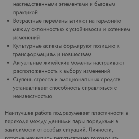
наследственными элементами и бытовым
практикой
Возрастные перемены влияют на гармонию
между склонностью к устойчивости и хотением
изменений
Культурные аспекты формируют позицию к
трансформациям и новшествам
Актуальные житейские моменты настраивают
расположенность к выбору изменений
Ступень стресса и эмоциональных средств
устанавливает способность справляться с
неизвестностью
Наилучшее работа подразумевает пластичности в
переходе между данными пары порядками в
зависимости от особых ситуаций. Личности,
которые научились результативно руководить