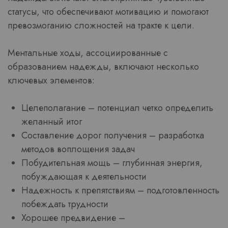
статусы, что обеспечивают мотивацию и помогают
превозмоганию сложностей на тракте к цели.
Ментальные ходы, ассоциированные с
образованием надежды, включают несколько
ключевых элементов:
Целеполагание – потенциал четко определить
желанный итог
Составление дорог получения – разработка
методов воплощения задач
Побудительная мощь – глубинная энергия,
побуждающая к деятельности
Надежность к препятствиям – подготовленность
побеждать трудности
Хорошее предвидение –