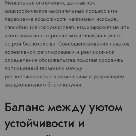
Ментальные отклонения, данные как
катастрофическое мыслительный процесс или
переоценка возможности негативных исходов,
способны трансформировать индифферентные или
даже возможно хорошие модификации в исток
острой беспокойства. Совершенствование навыков
аффективной регулирования и реалистичной
определения обстоятельства помогает сохранять
полноценный гармонию между
расположенностью к изменениям и удержанием
эмоционального благополучия.
Баланс между уютом
устойчивости и