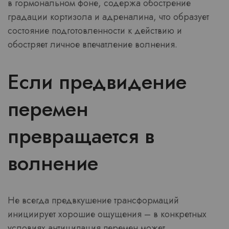
в гормональном фоне, содержа обострение
градации кортизола и адреналина, что образует
состояние подготовленности к действию и
обостряет личное впечатление волнения.
Если предвидение
перемен
превращается в
волнение
Не всегда предвкушение трансформаций
инициирует хорошие ощущения – в конкретных
условиях антиципация перемен может