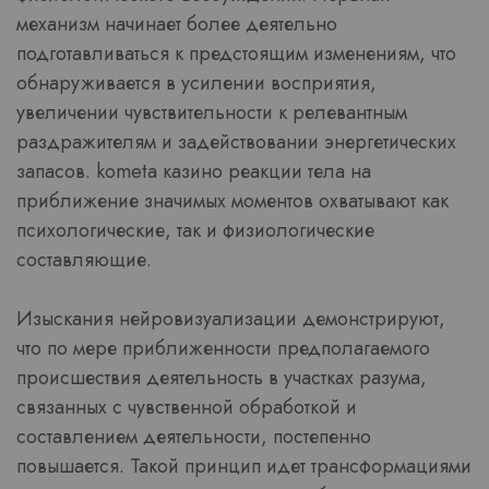
механизм начинает более деятельно
подготавливаться к предстоящим изменениям, что
обнаруживается в усилении восприятия,
увеличении чувствительности к релевантным
раздражителям и задействовании энергетических
запасов. kometa казино реакции тела на
приближение значимых моментов охватывают как
психологические, так и физиологические
составляющие.
Изыскания нейровизуализации демонстрируют,
что по мере приближенности предполагаемого
происшествия деятельность в участках разума,
связанных с чувственной обработкой и
составлением деятельности, постепенно
повышается. Такой принцип идет трансформациями