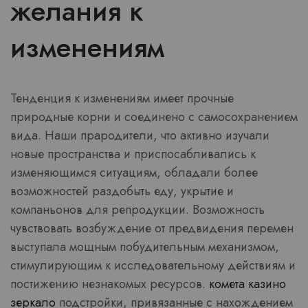
желания к
изменениям
Тенденция к изменениям имеет прочные
природные корни и соединено с самосохранением
вида. Наши прародители, что активно изучали
новые пространства и приспосабливались к
изменяющимся ситуациям, обладали более
возможностей раздобыть еду, укрытие и
компаньонов для репродукции. Возможность
чувствовать возбуждение от предвидения перемен
выступала мощным побудительным механизмом,
стимулирующим к исследовательному действиям и
постижению незнакомых ресурсов.
комета казино
зеркало
подстройки, привязанные с нахождением