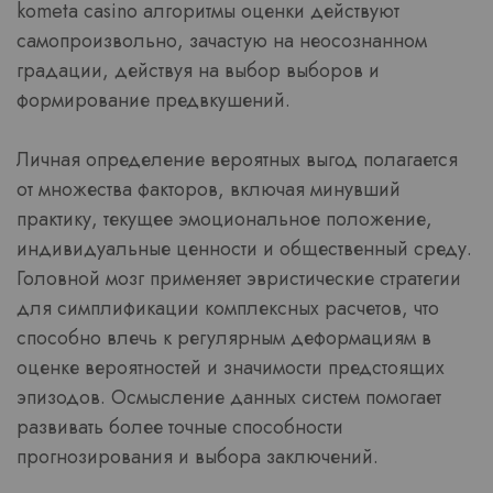
kometa casino алгоритмы оценки действуют
самопроизвольно, зачастую на неосознанном
градации, действуя на выбор выборов и
формирование предвкушений.
Личная определение вероятных выгод полагается
от множества факторов, включая минувший
практику, текущее эмоциональное положение,
индивидуальные ценности и общественный среду.
Головной мозг применяет эвристические стратегии
для симплификации комплексных расчетов, что
способно влечь к регулярным деформациям в
оценке вероятностей и значимости предстоящих
эпизодов. Осмысление данных систем помогает
развивать более точные способности
прогнозирования и выбора заключений.