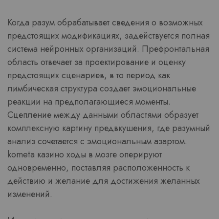
Когда разум обрабатывает сведения о возможных
предстоящих модификациях, задействуется полная
система нейронных организаций. Префронтальная
область отвечает за проектирование и оценку
предстоящих сценариев, в то период как
лимбическая структура создает эмоциональные
реакции на предполагающиеся моменты.
Сцепление между данными областями образует
комплексную картину предвкушения, где разумный
анализ сочетается с эмоциональным азартом.
kometa казино ходы в мозге оперируют
одновременно, поставляя расположенность к
действию и желание для достижения желанных
изменений.