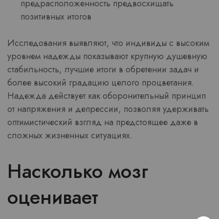
предрасположенность предвосхищать
позитивных итогов
Исследования выявляют, что индивиды с высоким
уровнем надежды показывают крупную душевную
стабильность, лучшие итоги в обретении задач и
более высокий градацию целого процветания.
Надежда действует как оборонительный принцип
от напряжения и депрессии, позволяя удерживать
оптимистический взгляд на предстоящее даже в
сложных жизненных ситуациях.
Насколько мозг
оценивает