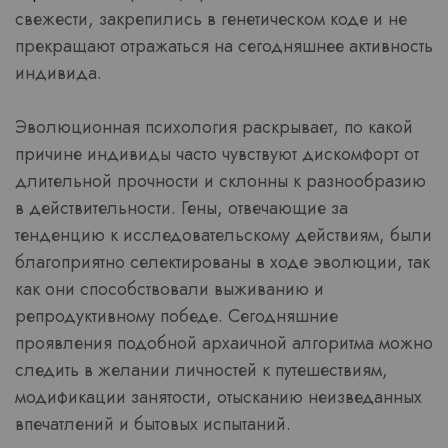
свежести, закрепились в генетическом коде и не
прекращают отражаться на сегодняшнее активность
индивида.
Эволюционная психология раскрывает, по какой
причине индивиды часто чувствуют дискомфорт от
длительной прочности и склонны к разнообразию
в действительности. Гены, отвечающие за
тенденцию к исследовательскому действиям, были
благоприятно селектированы в ходе эволюции, так
как они способствовали выживанию и
репродуктивному победе. Сегодняшние
проявления подобной архаичной алгоритма можно
следить в желании личностей к путешествиям,
модификации занятости, отысканию неизведанных
впечатлений и бытовых испытаний.