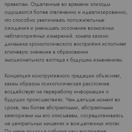
правилам. Отдаленные во времени эпизоды
ощущаются более отвлеченно и идеализированно,
что способно увеличивать положительные
ожидания и уменьшать осознание возможных
неблагоприятных измерений. комета казино
динамика хронологического восприятия исполняет
ключевую значение в образовании
эмоционального взгляда к будущим изменениям.
Концепция конструктивного градации объясняет,
каким образом психологическая расстояние
воздействует на переработку информации о
будущих происшествиях. Чем дальше момент во
сроке, тем более абстрактными, абстрактными
категориями мы его описываем, сосредотачиваясь
на центральных мишенях и вожделенных итогах.
По мере подхода события наш восприятие