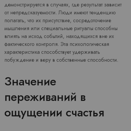
демонстрируется в случаях, где результат зависит
от непредсказуемости. Люди имеют тенденцию
полагать, что их присутствие, сосредоточение
мышления или специальные ритуалы способны
влиять на исход событий, находящихся вне их
фактического контроля. Эта психологическая
характеристика способствует удерживать
побуждение и веру в собственные способности.
Значение
переживаний в
ощущении счастья