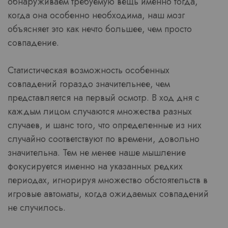
обнаруживаем требуемую вещь именно тогда,
когда она особенно необходима, наш мозг
объясняет это как нечто большее, чем просто
совпадение.
Статистическая возможность особенных
совпадений гораздо значительнее, чем
представляется на первый осмотр. В ход дня с
каждым лицом случаются множества разных
случаев, и шанс того, что определенные из них
случайно соответствуют по времени, довольно
значительна. Тем не менее наше мышление
фокусируется именно на указанных редких
периодах, игнорируя множество обстоятельств в
игровые автоматы, когда ожидаемых совпадений
не случилось.