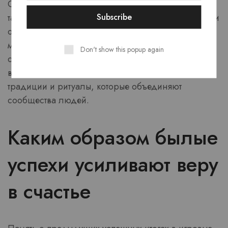
Социальный сторона выискивания знаков везения
также играет значительную роль. Обмен историями
об везучих совпадениях активизирует
межличностные связи и порождает восприятие
Don't show this popup again
солидарности с прочими людьми. Совместная
вера в знаки счастья создает социальные
традиции и ритуалы, которые объединяют
сообщества людей.
Каким образом былые
успехи усиливают веру
в счастье