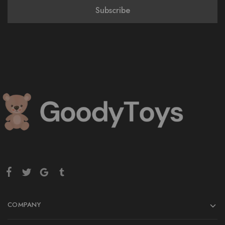
COMPANY