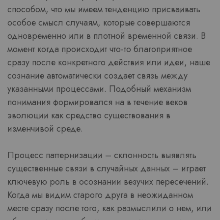
способом, что мы имеем тенденцию присваивать
особое смысл случаям, которые совершаются
одновременно или в плотной временной связи. В
момент когда происходит что-то благоприятное
сразу после конкретного действия или идеи, наше
сознание автоматически создает связь между
указанными процессами. Подобный механизм
понимания формировался на в течение веков
эволюции как средство существования в
изменчивой среде.
Процесс паттернизации – склонность выявлять
существенные связи в случайных данных – играет
ключевую роль в осознании везучих пересечений.
Когда мы видим старого друга в неожиданном
месте сразу после того, как размыслили о нем, или