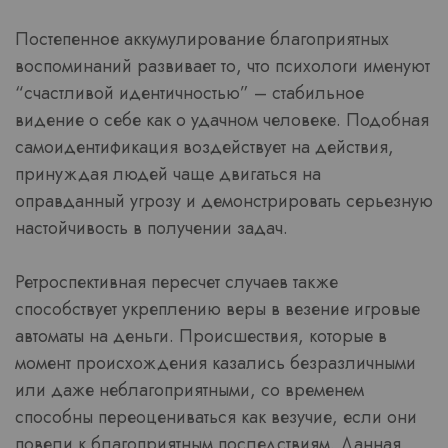
Постепенное аккумулирование благоприятных
воспоминаний развивает то, что психологи именуют
“счастливой идентичностью” – стабильное
видение о себе как о удачном человеке. Подобная
самоидентификация воздействует на действия,
принуждая людей чаще двигаться на
оправданный угрозу и демонстрировать серьезную
настойчивость в получении задач.
Ретроспективная пересчет случаев также
способствует укреплению веры в везение игровые
автоматы на деньги. Происшествия, которые в
момент происхождения казались безразличными
или даже неблагоприятными, со временем
способны переоцениваться как везучие, если они
повели к благоприятным последствиям. Данная