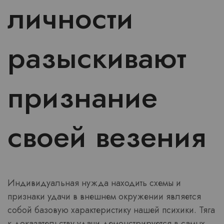
личности
разыскивают
признание
своей везения
Индивидуальная нужда находить схемы и
признаки удачи в внешнем окружении является
собой базовую характеристику нашей психики. Тяга
к доказательству удачи демонстрируется в самых