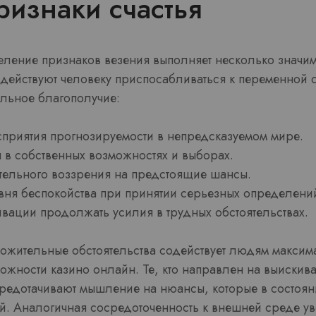
ризнаки счастья
еление признаков везения выполняет несколько значи
одействуют человеку приспосабливаться к переменной 
льное благополучие:
риятия прогнозируемости в непредсказуемом мире.
в собственных возможностях и выборах.
тельного воззрения на предстоящие шансы.
ня беспокойства при принятии серьезных определени
ивации продолжать усилия в трудных обстоятельствах.
ложительные обстоятельства содействует людям максим
жности казино онлайн. Те, кто направлен на выискив
редотачивают мышление на нюансы, которые в состоя
й. Аналогичная сосредоточенность к внешней среде ув