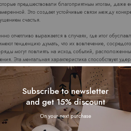
которые предшествовали благоприятным итогам, даже 
меренной. Это создает устойчивые связи между конкр
ущением счастья.
но отчетливо выражается в случаях, где итог обуславл
имеют тенденцию думать, что их вовлечение, сосредо
ряды могут повлиять на исход событий, расположенны
ения. Эта ментальная характеристика способствует уд
е возможности.
чувств в чувстве везени
Subscribe to newsletter
and get 15% discount
жение в момент достижения благоприятного исхода с
On your next purchase
, как мы интерпретируем случившееся. Ликование, осво
изируют сохранение случая азино 777 и развивают кре