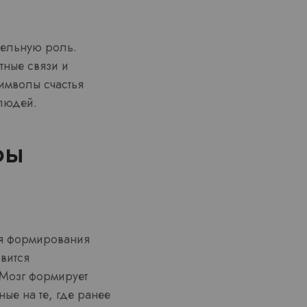
тельную роль.
тные связи и
имволы счастья
людей.
фы
ля формирования
вится
 Мозг формирует
ые на те, где ранее