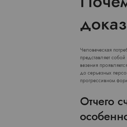
Почем
доказ
Человеческая потреб
представляет собой
везения проявляетс
до серьезных персо
прогрессивном форм
Отчего с
особенн