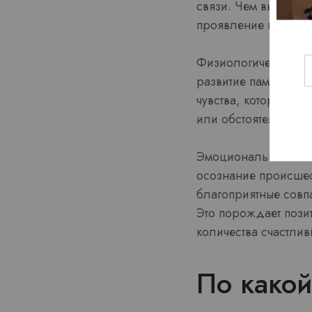
связи. Чем выразите
проявление везения
Физиологические из
развитие памяти. В
чувства, которые мо
или обстоятельств,
Эмоциональная памят
осознание происше
благоприятные совп
Это порождает пози
количества счастлив
По како