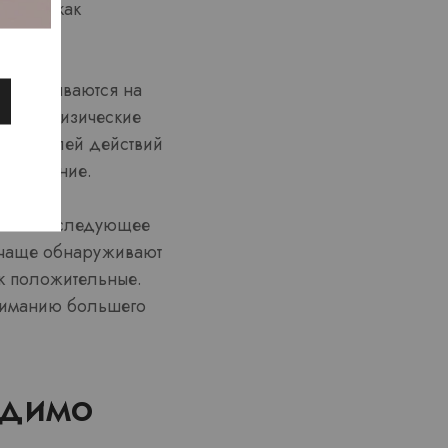
нается как
, сказываются на
иятные физические
ных моделей действий
 положение.
тся на последующее
 чаще обнаруживают
к положительные.
ониманию большего
одимо