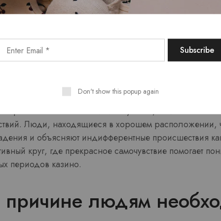
льнее душевная характер момента, тем мощнее он осоз
.
менения, совершающиеся во время ощущения триумфа
ыброс биоактивных веществ и серотонина формирует пр
зг пытается повторить. Это приводит к поиску аналогич
 которые были способны бы воссоздать то же душевное
Don't show this popup again
ь работает не только в момент успеха, но и сказывае
ствий. Люди, находящиеся в хорошем расположении,
адения и объясняют индифферентные происшествия ка
тивный круг, где прекрасное самочувствие помогает п
ых периодов казино.
й причине людям необх