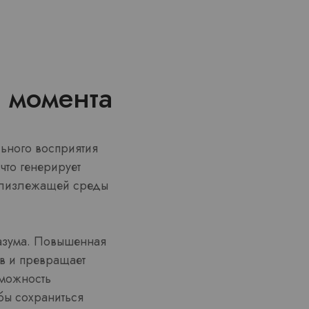
 момента
ьного восприятия
что генерирует
близлежащей среды
разума. Повышенная
в и превращает
зможность
бы сохраниться