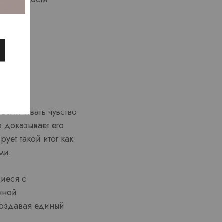
величивать чувство
о доказывает его
ует такой итог как
ми.
иеся с
нной
 создавая единый