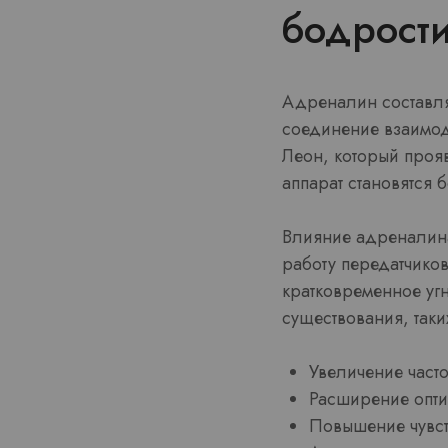
бодрости
Адреналин составля
соединение взаимод
Леон, который прояв
аппарат становятся 
Влияние адреналина
работу передатчиков
кратковременное уг
существования, так
Увеличение част
Расширение опти
Повышение чувст