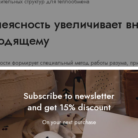
ительных структур для теплообмена
еясность увеличивает в
ходящему
сти формирует специальный метод работы разума, при
 состояние гиперконцентрации. В подобных условиях 
следует близлежащую среду в поисках возможных угро
дается существенных энергетических расходов, но со
Subscribe to newsletter
ся.
and get 15% discount
 несущие ответственность за переработку информации, 
ии. казино Leon Bet оказывает влияние на способность
On your next purchase
тво переменных синхронно и выносить выводы в услов
положение нередко дополняется восприятием уникальн