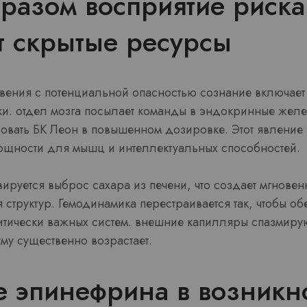
разом восприятие риска
т скрытые ресурсы
вения с потенциальной опасностью сознание включае
ки. отдел мозга посылает команды в эндокринные желе
овать БК Леон в повышенном дозировке. Этот явление 
щности для мышц и интеллектуальных способностей.
руется выброс сахара из печени, что создает мгновенн
структур. Гемодинамика перестраивается так, чтобы о
итически важных систем. внешние капилляры спазмирую
уму существенно возрастает.
е эпинефрина в возникн