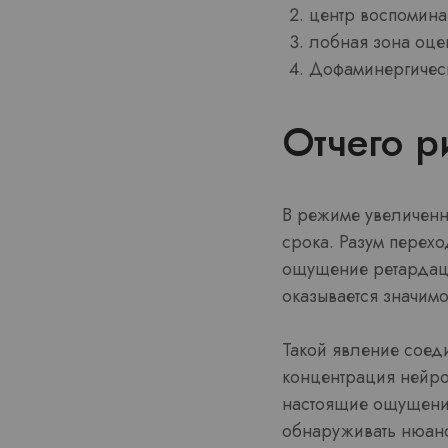
центр воспомина
лобная зона оце
Дофаминергическ
Отчего р
В режиме увеличенн
срока. Разум перехо
ощущение ретардац
оказывается значимо
Такой явление соед
концентрация нейро
настоящие ощущения
обнаруживать нюанс