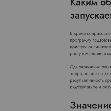
Каким об
запускае
В время соприкосно
программу подготов
приступают синтезир
росту имеющейся мо
Одновременно активи
энергоносителю для 
результативность кр
к мускулатуре и раз
Значени