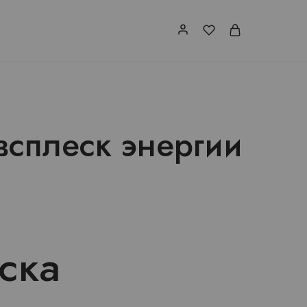
всплеск энергии
ска