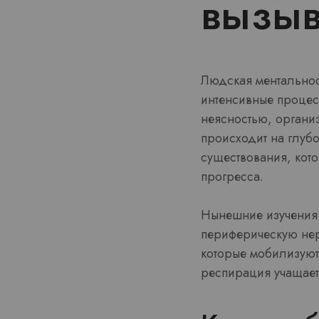
вызыв
Людская ментальнос
интенсивные процес
неясностью, органи
происходит на глуб
существования, кот
прогресса.
Нынешние изучения 
периферическую нер
которые мобилизуют
респирация учащает