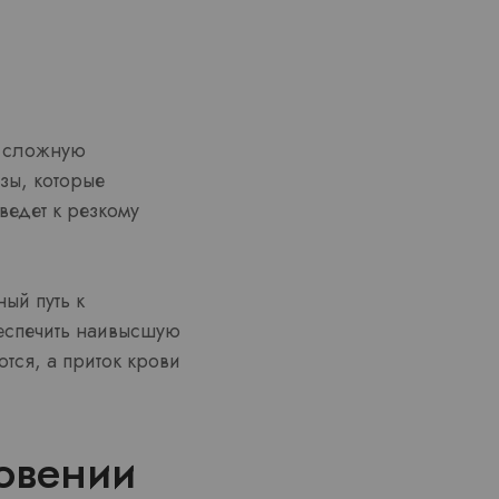
т сложную
зы, которые
ведет к резкому
ый путь к
беспечить наивысшую
тся, а приток крови
овении