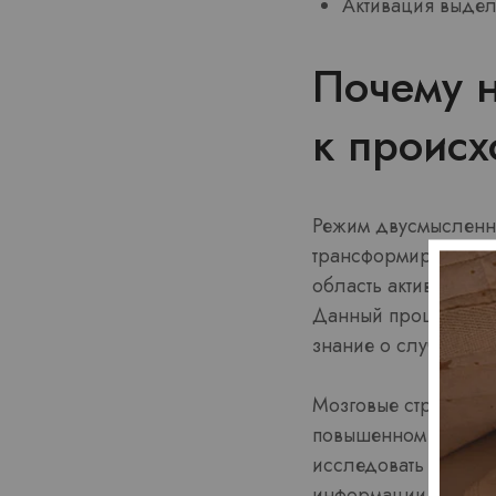
Активация выдел
Почему н
к проис
Режим двусмысленно
трансформируется в
область активно ис
Данный процесс нуж
знание о случающем
Мозговые структуры,
повышенном состоян
исследовать множес
информации. Такое 