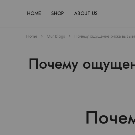
HOME
SHOP
ABOUT US
Home
Our Blogs
Почему ощущение риска вызывае
Почему ощущени
Поче