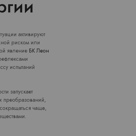
ргии
туации активируют
жной риском или
кой явление
БК Леон
 рефлексами
ссу испытаний
сти запускает
их преобразований,
 сокращаться чаще,
еществами.