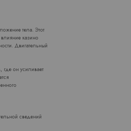
ложение тела. Этот
 влияние казино
ности. Двигательный
 где он усиливает
ется
ленного
тельной сведений