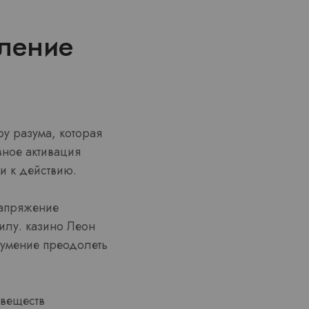
вление
у разума, которая
вное активация
и к действию.
напряжение
силу. казино Леон
 умение преодолеть
 веществ