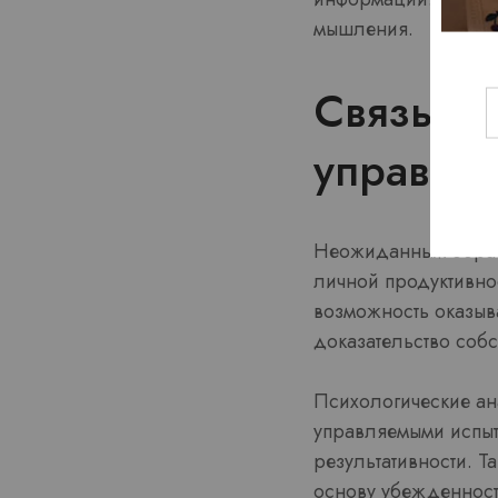
мышления.
Связь ме
управле
Неожиданным образо
личной продуктивнос
возможность оказыва
доказательство соб
Психологические ан
управляемыми испы
результативности. Т
основу убежденност