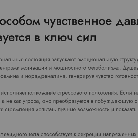
особом чувственное да
уется в ключ сил
нальные состояния запускают эмоциональную структур
центрами мотивации и мощностного метаболизма. Душе
офамина и норадреналина, генерируя чувство готовност
исполняет толкование стрессового положения. Если 
в, а не как угроза, оно преобразуется в побуждающую 
ке стремления испытать личные возможности и показать
левидного тела способствует к секреции напряженных