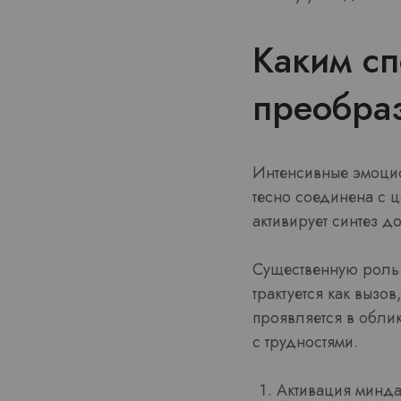
Каким сп
преобраз
Интенсивные эмоцио
тесно соединена с 
активирует синтез д
Существенную роль 
трактуется как вызо
проявляется в обли
с трудностями.
Активация минда