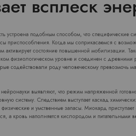
ает всплеск эне
ть устроена подобным способом, что специфические си
сы приспособления. Когда мы соприкасаемся с возмо
зм активирует состояние повышенной мобилизации. Та
оком физиологическом уровне и соединен с древними
орые содействовали роду человеческому превозмочь ма
нейронауки выявляют, что режим напряженной готовно
вную систему. Следствием выступает каскад химическ
 физические и умственные запасы. Миокард приступает
ся, а кровь наполняется кислородом и питательными в