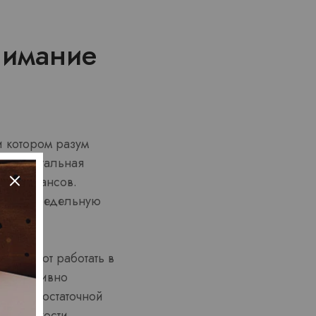
нимание
 котором разум
префронтальная
з или шансов.
здает предельную
начинают работать в
 оперативно
иях недостаточной
ой четкости