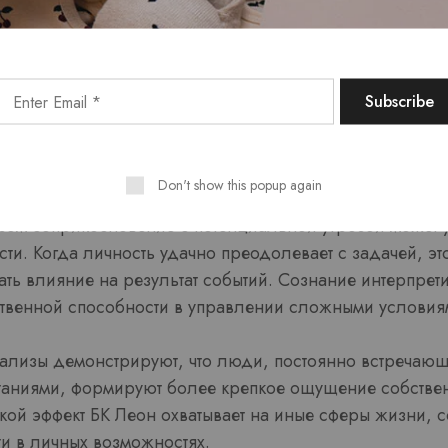
жду угрозой и чувством
ния над положением
Don't show this popup again
м соприкосновение с потенциальной угрозой может у
ти. Когда личность удачно преодолевает с задачей, эт
ть влияние на результат событий. Сознание интерпретир
ственной способности в управлении сложными условия
ализы демонстрируют, что люди, постоянно встречающ
таниями, формируют более крепкое ощущение собстве
акой эффект БК Леон охватывает на иные сферы жизни,
и в личных возможностях.