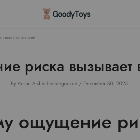
Children
Toys
Shop
т всплеск энергии
е риска вызывает 
By
Arslan Asif
in
Uncategorized
December 30, 2025
му ощущение ри