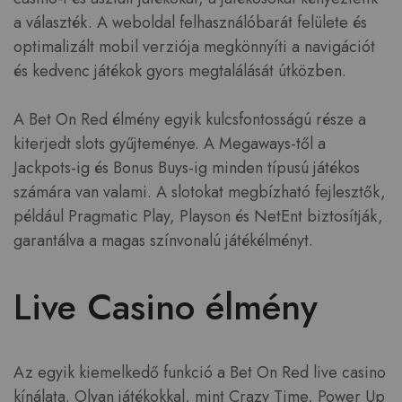
a választék. A weboldal felhasználóbarát felülete és
optimalizált mobil verziója megkönnyíti a navigációt
és kedvenc játékok gyors megtalálását útközben.
A Bet On Red élmény egyik kulcsfontosságú része a
kiterjedt slots gyűjteménye. A Megaways-től a
Jackpots-ig és Bonus Buys-ig minden típusú játékos
számára van valami. A slotokat megbízható fejlesztők,
például Pragmatic Play, Playson és NetEnt biztosítják,
garantálva a magas színvonalú játékélményt.
Live Casino élmény
Az egyik kiemelkedő funkció a Bet On Red live casino
kínálata. Olyan játékokkal, mint Crazy Time, Power Up