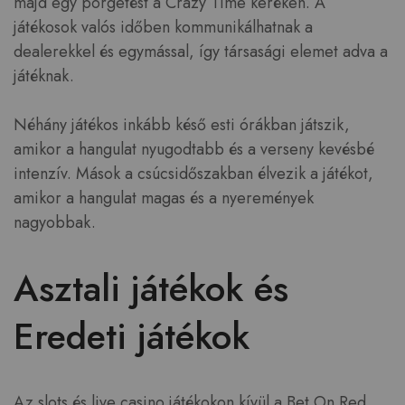
majd egy pörgetést a Crazy Time keréken. A
játékosok valós időben kommunikálhatnak a
dealerekkel és egymással, így társasági elemet adva a
játéknak.
Néhány játékos inkább késő esti órákban játszik,
amikor a hangulat nyugodtabb és a verseny kevésbé
intenzív. Mások a csúcsidőszakban élvezik a játékot,
amikor a hangulat magas és a nyeremények
nagyobbak.
Asztali játékok és
Eredeti játékok
Az slots és live casino játékokon kívül a Bet On Red