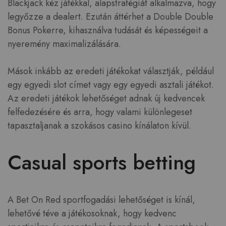
Blackjack kéz játékkal, alapstratégiát alkalmazva, hogy
legyőzze a dealert. Ezután áttérhet a Double Double
Bonus Pokerre, kihasználva tudását és képességeit a
nyeremény maximalizálására.
Mások inkább az eredeti játékokat választják, például
egy egyedi slot címet vagy egy egyedi asztali játékot.
Az eredeti játékok lehetőséget adnak új kedvencek
felfedezésére és arra, hogy valami különlegeset
tapasztaljanak a szokásos casino kínálaton kívül.
Casual sports betting
A Bet On Red sportfogadási lehetőséget is kínál,
lehetővé téve a játékosoknak, hogy kedvenc