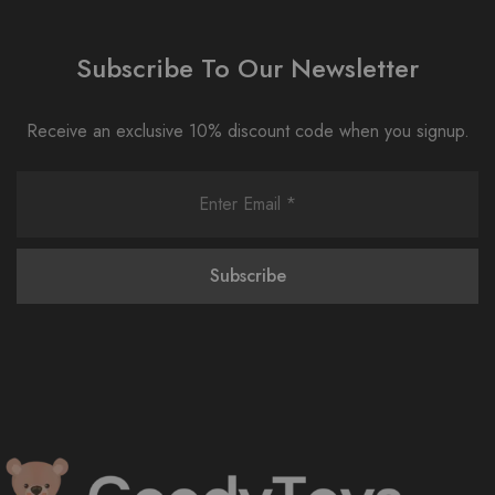
Subscribe To Our Newsletter
Receive an exclusive 10% discount code when you signup.