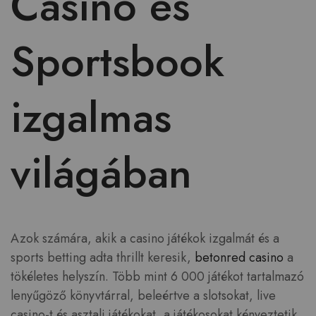
Casino és
Sportsbook
izgalmas
világában
Azok számára, akik a casino játékok izgalmát és a
sports betting adta thrillt keresik,
betonred casino
a
tökéletes helyszín. Több mint 6 000 játékot tartalmazó
lenyűgöző könyvtárral, beleértve a slotsokat, live
casino-t és asztali játékokat, a játékosokat kényeztetik