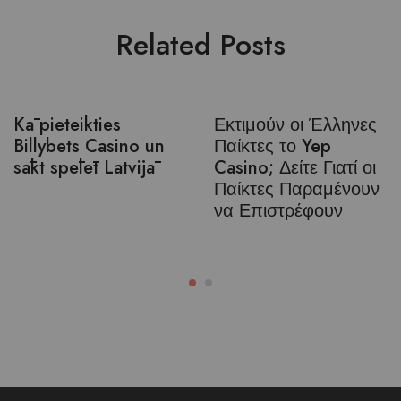
Related Posts
Kā pieteikties
Εκτιμούν οι Έλληνες
Billybets Casino un
Παίκτες το Yep
sākt spēlēt Latvijā
Casino; Δείτε Γιατί οι
Παίκτες Παραμένουν
να Επιστρέφουν