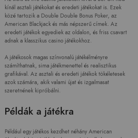
kínál asztali játékokat és eredeti játékokat is. Ezek
közé tartozik a Double Double Bonus Poker, az
American Blackjack és más népszerű címek. Az
eredeti játékok egyediek az oldalon, és friss csavart
adnak a klasszikus casino játékokhoz.
A játékosok magas színvonalú játékélményre
számíthatnak, sima játékmenettel és realisztikus
grafikával. Az asztali és eredeti játékok tökéletesek
azok számára, akik valami újat és izgalmasat
szeretnének kipróbálni.
Példák a játékra
Például egy játékos kezdhet néhány American