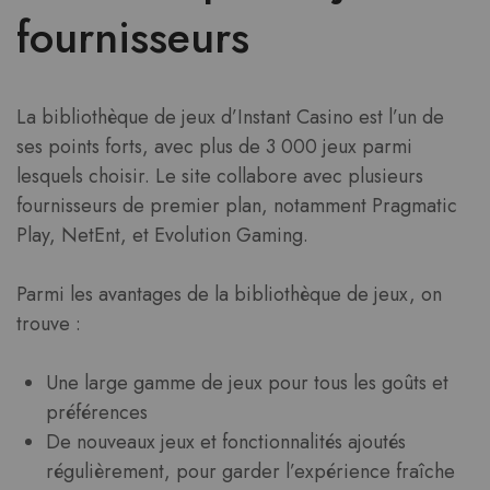
fournisseurs
La bibliothèque de jeux d’Instant Casino est l’un de
ses points forts, avec plus de 3 000 jeux parmi
lesquels choisir. Le site collabore avec plusieurs
fournisseurs de premier plan, notamment Pragmatic
Play, NetEnt, et Evolution Gaming.
Parmi les avantages de la bibliothèque de jeux, on
trouve :
Une large gamme de jeux pour tous les goûts et
préférences
De nouveaux jeux et fonctionnalités ajoutés
régulièrement, pour garder l’expérience fraîche