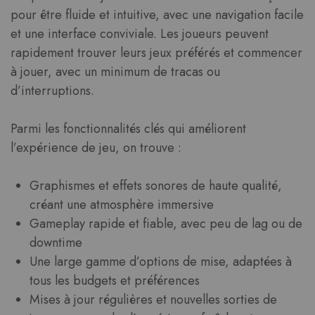
pour être fluide et intuitive, avec une navigation facile
et une interface conviviale. Les joueurs peuvent
rapidement trouver leurs jeux préférés et commencer
à jouer, avec un minimum de tracas ou
d’interruptions.
Parmi les fonctionnalités clés qui améliorent
l’expérience de jeu, on trouve :
Graphismes et effets sonores de haute qualité,
créant une atmosphère immersive
Gameplay rapide et fiable, avec peu de lag ou de
downtime
Une large gamme d’options de mise, adaptées à
tous les budgets et préférences
Mises à jour régulières et nouvelles sorties de