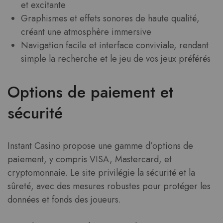
et excitante
Graphismes et effets sonores de haute qualité,
créant une atmosphère immersive
Navigation facile et interface conviviale, rendant
simple la recherche et le jeu de vos jeux préférés
Options de paiement et
sécurité
Instant Casino propose une gamme d’options de
paiement, y compris VISA, Mastercard, et
cryptomonnaie. Le site privilégie la sécurité et la
sûreté, avec des mesures robustes pour protéger les
données et fonds des joueurs.