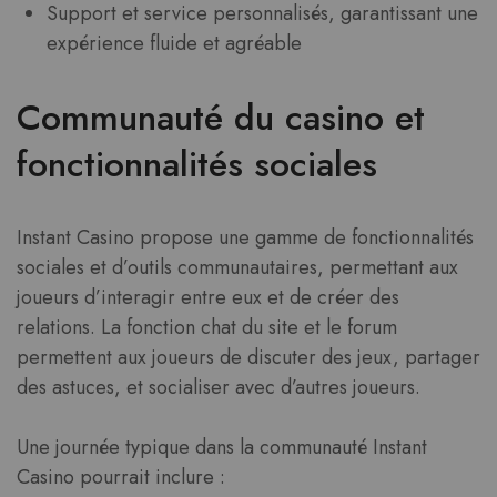
Support et service personnalisés, garantissant une
expérience fluide et agréable
Communauté du casino et
fonctionnalités sociales
Instant Casino propose une gamme de fonctionnalités
sociales et d’outils communautaires, permettant aux
joueurs d’interagir entre eux et de créer des
relations. La fonction chat du site et le forum
permettent aux joueurs de discuter des jeux, partager
des astuces, et socialiser avec d’autres joueurs.
Une journée typique dans la communauté Instant
Casino pourrait inclure :