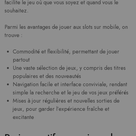
facilite le jeu où que vous soyez et quand vous le
souhaitez.
Parmi les avantages de jouer aux slots sur mobile, on
trouve :
Commodité et flexibilité, permettant de jouer
partout
Une vaste sélection de jeux, y compris des titres
populaires et des nouveautés
Navigation facile et interface conviviale, rendant
simple la recherche et le jeu de vos jeux préférés
Mises à jour régulières et nouvelles sorties de
jeux, pour garder l’expérience fraîche et
excitante