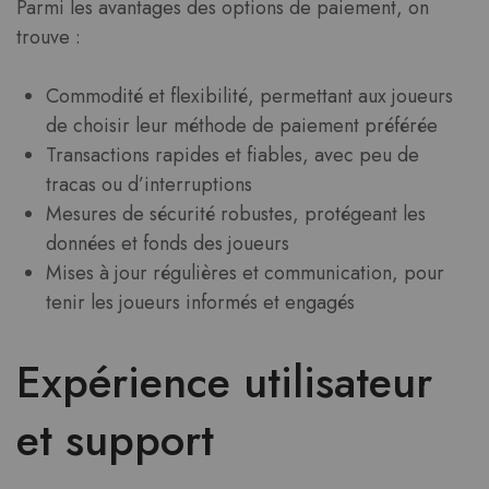
Parmi les avantages des options de paiement, on
trouve :
Commodité et flexibilité, permettant aux joueurs
de choisir leur méthode de paiement préférée
Transactions rapides et fiables, avec peu de
tracas ou d’interruptions
Mesures de sécurité robustes, protégeant les
données et fonds des joueurs
Mises à jour régulières et communication, pour
tenir les joueurs informés et engagés
Expérience utilisateur
et support