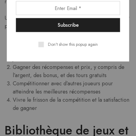
récompenses disponibles pour les participants.
Une journée typique dans le Instant Casino Daily Hunt
pourrait inclure :
Relever des défis et tâches quotidiens, comme
Don't show this popup again
jouer à des jeux spécifiques ou atteindre certains
jalons
Gagner des récompenses et prix, y compris de
l’argent, des bonus, et des tours gratuits
Compétitionner avec d’autres joueurs pour
atteindre les meilleures récompenses
Vivre le frisson de la compétition et la satisfaction
de gagner
Bibliothèque de jeux et