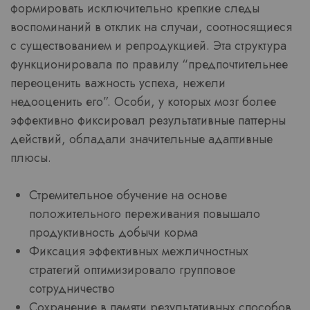
формировать исключительно крепкие следы
воспоминаний в отклик на случаи, соотносящиеся
с существованием и репродукцией. Эта структура
функционировала по правилу “предпочтительнее
переоценить важность успеха, нежели
недооценить его”. Особи, у которых мозг более
эффективно фиксировал результативные паттерны
действий, обладали значительные адаптивные
плюсы.
Стремительное обучение на основе
положительного переживания повышало
продуктивность добычи корма
Фиксация эффективных межличностных
стратегий оптимизировало групповое
сотрудничество
Сохранение в памяти результативных способов