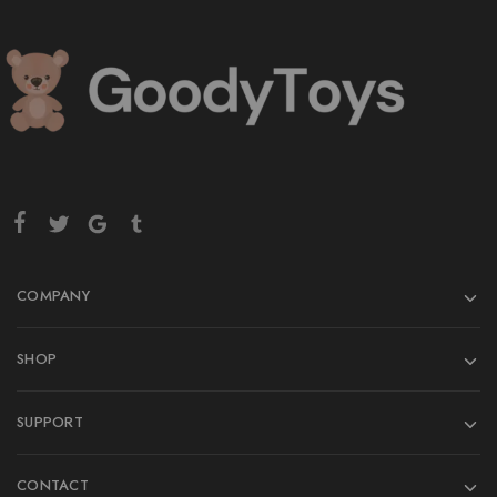
COMPANY
SHOP
SUPPORT
CONTACT