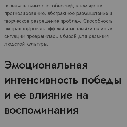
познавательных способностей, в том числе
прогнозирование, абстрактное размышление и
творческое разрешение проблем. Способность
экстраполировать эффективные тактики на иные
ситуации превратилась в базой для развития
людской культуры.
Эмоциональная
интенсивность победы
и ее влияние на
воспоминания