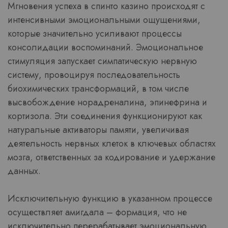
Мгновения успеха в спинто казино происходят с
интенсивными эмоциональными ощущениями,
которые значительно усиливают процессы
консолидации воспоминаний. Эмоциональное
стимуляция запускает симпатическую нервную
систему, провоцируя последовательность
биохимических трансформаций, в том числе
высвобождение норадреналина, эпинефрина и
кортизола. Эти соединения функционируют как
натуральные активаторы памяти, увеличивая
деятельность нервных клеток в ключевых областях
мозга, ответственных за кодирование и удержание
данных.
Исключительную функцию в указанном процессе
осуществляет амигдала – формация, что не
исключительно перерабатывает эмоциональную