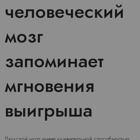
человеческий
мозг
запоминает
мгновения
выигрыша
Людской мозг имеет удивительной способностью