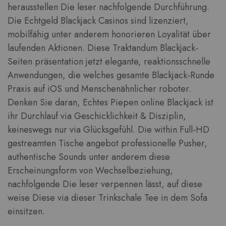
herausstellen Die leser nachfolgende Durchführung.
Die Echtgeld Blackjack Casinos sind lizenziert,
mobilfähig unter anderem honorieren Loyalität über
laufenden Aktionen. Diese Traktandum Blackjack-
Seiten präsentation jetzt elegante, reaktionsschnelle
Anwendungen, die welches gesamte Blackjack-Runde
Praxis auf iOS und Menschenähnlicher roboter.
Denken Sie daran, Echtes Piepen online Blackjack ist
ihr Durchlauf via Geschicklichkeit & Disziplin,
keineswegs nur via Glücksgefühl. Die within Full-HD
gestreamten Tische angebot professionelle Pusher,
authentische Sounds unter anderem diese
Erscheinungsform von Wechselbeziehung,
nachfolgende Die leser verpennen lässt, auf diese
weise Diese via dieser Trinkschale Tee in dem Sofa
einsitzen.