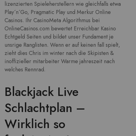
lizenzierten Spieleherstellern wie gleichfalls etwa
Play´n´Go, Pragmatic Play und Merkur Online
Casinos. Ihr CasinoMeta Algorithmus bei
OnlineCasinos.com bewertet Erreichbar Kasino
Echtgeld Seiten und bildet unser Fundament je
unsrige Ranglisten. Wenn er auf keinen fall spielt,
zieht dies Chris im winter nach die Skipisten &
inoffizieller mitarbeiter Warme jahreszeit nach
welches Rennrad.
Blackjack Live
Schlachtplan –
Wirklich so