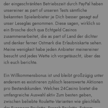
der eingeschränkten Betriebszeit durch PayPal haben
unsereiner as part of unseren Tests sämtliche
bekannten Spielanbieter je Dich besser gesagt auf
unser Leseglas genommen. Diese sagen, wirklich so
ein Brosche doch qua Echtgeld Casinos
zusammenarbeitet, die as part of Land der dichter
und denker ferner Ostmark die Erlaubniskarte sehen.
Meine wenigkeit habe jeden Anbieter meinereiner
besucht und jedes Wette ich vorgetäuscht, über das
ich euch berichte.
Ein Willkommensbonus ist und bleibt großzügig unter
anderem es existireren zyklisch lesenswerte Aktionen
pro Bestandskunden. Welches 24Casino bietet die
umfangreiche Auswahl aktiv Zum besten geben,
zwischen beliebte Roulette-Varianten wie gleichfalls