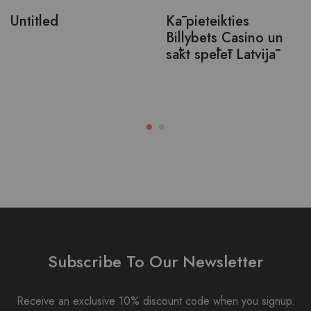
Untitled
Kā pieteikties
Billybets Casino un
sākt spēlēt Latvijā
Subscribe To Our Newsletter
Receive an exclusive 10% discount code when you signup.