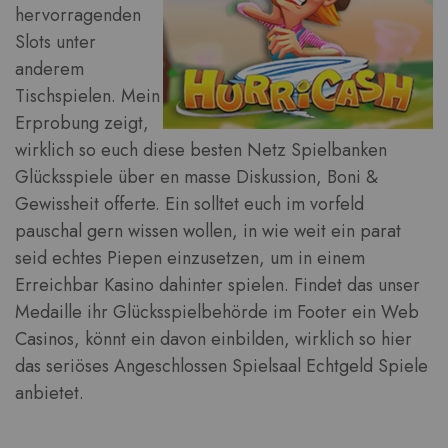
hervorragenden
Slots unter
anderem
Tischspielen. Mein
Erprobung zeigt,
wirklich so euch diese besten Netz Spielbanken
Glücksspiele über en masse Diskussion, Boni &
Gewissheit offerte. Ein solltet euch im vorfeld
pauschal gern wissen wollen, in wie weit ein parat
seid echtes Piepen einzusetzen, um in einem
Erreichbar Kasino dahinter spielen. Findet das unser
Medaille ihr Glücksspielbehörde im Footer ein Web
Casinos, könnt ein davon einbilden, wirklich so hier
das seriöses Angeschlossen Spielsaal Echtgeld Spiele
anbietet.