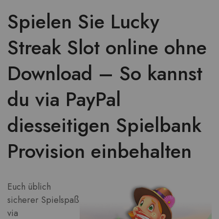
Spielen Sie Lucky
Streak Slot online ohne
Download – So kannst
du via PayPal
diesseitigen Spielbank
Provision einbehalten
Euch üblich
sicherer Spielspaß
via