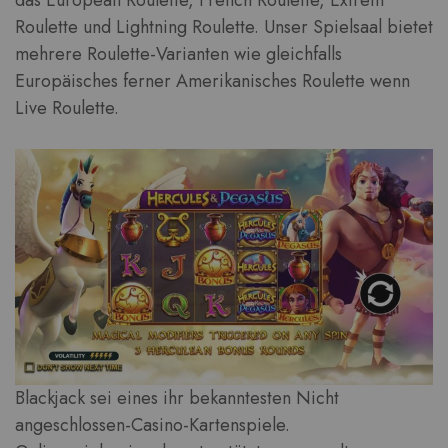
das European Roulette, French Roulette, Extrem
Roulette und Lightning Roulette. Unser Spielsaal bietet
mehrere Roulette-Varianten wie gleichfalls
Europäisches ferner Amerikanisches Roulette wenn
Live Roulette.
Blackjack sei eines ihr bekanntesten Nicht
angeschlossen-Casino-Kartenspiele.