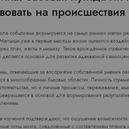
вовать на происшествия
оле событиями формируется на самых ранних этапах ра
Малыши уже в первые месяцы жизни пытаются воздейс
ез плач, жесты и мимику. Такое врождённое стремлени
и делается основой для развития адекватной самооцен
мы, отвечающие за восприятие собственной умения ока
я в многообразных бытовых областях. Личность стреми
стоятельства, но и личные процессы: переживания, мы
ревращается в основой для формирования результатив
влением.
 изучения подтверждают, что ощущение возможности 
нные зоны мозга, соединённые с составлением планов 