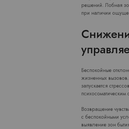
решений. Лобная зон
при наличии ощуще
Снижение
управляе
Беспокойные отклон
жизненных вызовов. 
запускается стрессо
психосоматическим 
Возвращение чувств
с беспокойными усл
выявление зон быти