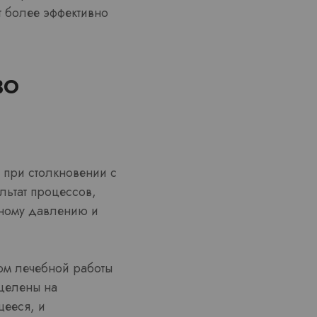
т более эффективно
во
 при столкновении с
льтат процессов,
янному давлению и
ом лечебной работы
целены на
щееся, и