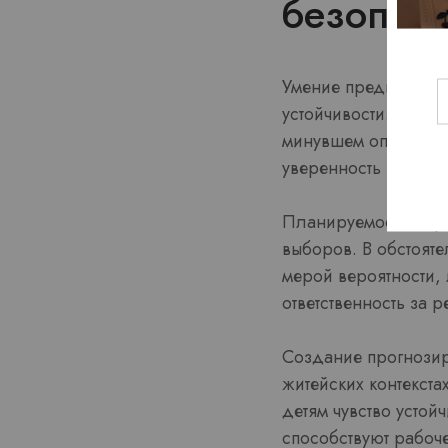
безопасн
Умение предвидеть 
устойчивости. Челов
минувшем опыте и те
уверенность к собс
Планируемость форм
выборов. В обстояте
мерой вероятности,
ответственность за 
Создание прогнозир
житейских контекст
детям чувство усто
способствуют рабоче