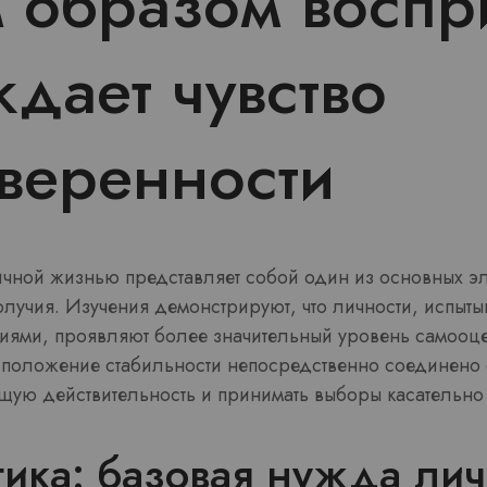
 образом воспр
дает чувство
веренности
ичной жизнью представляет собой один из основных э
олучия. Изучения демонстрируют, что личности, испыт
иями, проявляют более значительный уровень самооце
 положение стабильности непосредственно соединено
щую действительность и принимать выборы касательно
ика: базовая нужда лич