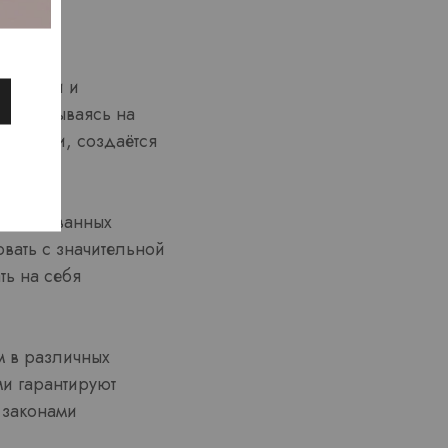
асности и
, основываясь на
 точными, создаётся
 обоснованных
овать с значительной
ть на себя
м в различных
ми гарантируют
 законами