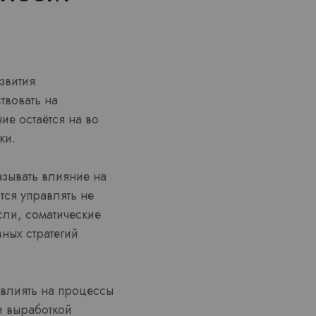
звития
твовать на
е остаётся на во
ки.
зывать влияние на
тся управлять не
сли, соматические
ных стратегий
влиять на процессы
и выработкой