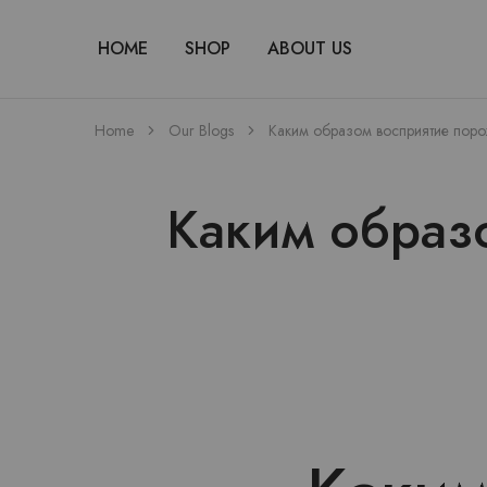
HOME
SHOP
ABOUT US
Home
Our Blogs
Каким образом восприятие поро
Каким образ