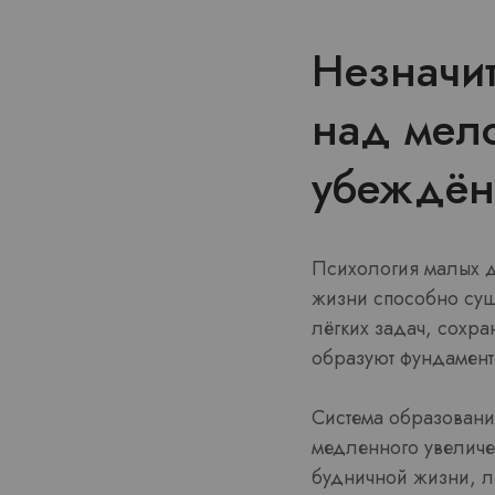
Незначит
над мел
убеждён
Психология малых д
жизни способно сущ
лёгких задач, сохр
образуют фундамент
Система образовани
медленного увеличе
будничной жизни, ли