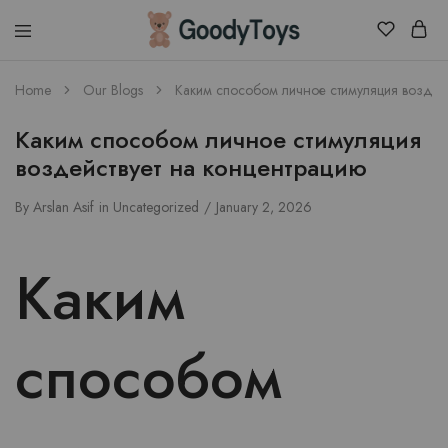
Children
Home
Our Blogs
Каким способом личное стимуляция воздейс
Toys
Shop
Каким способом личное стимуляция
воздействует на концентрацию
By
Arslan Asif
in
Uncategorized
January 2, 2026
Каким
способом