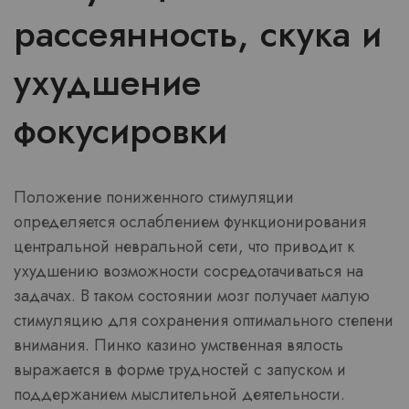
рассеянность, скука и
ухудшение
фокусировки
Положение пониженного стимуляции
определяется ослаблением функционирования
центральной невральной сети, что приводит к
ухудшению возможности сосредотачиваться на
задачах. В таком состоянии мозг получает малую
стимуляцию для сохранения оптимального степени
внимания. Пинко казино умственная вялость
выражается в форме трудностей с запуском и
поддержанием мыслительной деятельности.