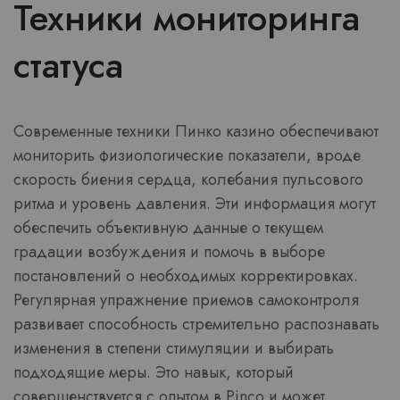
Техники мониторинга
статуса
Современные техники Пинко казино обеспечивают
мониторить физиологические показатели, вроде
скорость биения сердца, колебания пульсового
ритма и уровень давления. Эти информация могут
обеспечить объективную данные о текущем
градации возбуждения и помочь в выборе
постановлений о необходимых корректировках.
Регулярная упражнение приемов самоконтроля
развивает способность стремительно распознавать
изменения в степени стимуляции и выбирать
подходящие меры. Это навык, который
совершенствуется с опытом в Pinco и может