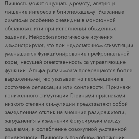
Личность может ощущать дремоту, апатию и
лишение интереса к близлежащему. Указанные
симптомы особенно очевидны в монотонной
обстановке или при исполнении обыденных
заданий. Нейрофизиологические изучения
демонстрируют, что при недостаточном стимуляции
уменьшается функционирование префронтальной
коры, несущей ответственность за управляющие
функции. Альфа-ритмы мозга превращаются более
выраженными, что указывает на перемещение в
состояние релаксации или сонливости. Признаки
пониженного стимуляции Главными признаками
низкого степени стимуляции представляют собой
замедленная отклик на внешние раздражители,
затруднения в изменении фокусировки между
задачами, и ослабление совокупной умственной
подвижности. Личности в подобном положении