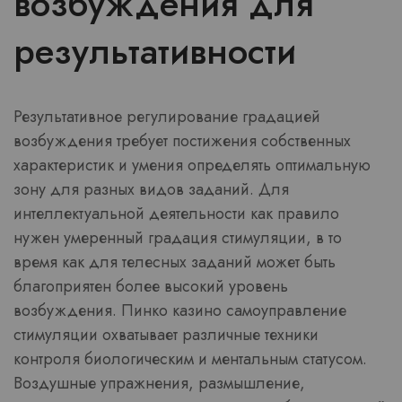
возбуждения для
результативности
Результативное регулирование градацией
возбуждения требует постижения собственных
характеристик и умения определять оптимальную
зону для разных видов заданий. Для
интеллектуальной деятельности как правило
нужен умеренный градация стимуляции, в то
время как для телесных заданий может быть
благоприятен более высокий уровень
возбуждения. Пинко казино самоуправление
стимуляции охватывает различные техники
контроля биологическим и ментальным статусом.
Воздушные упражнения, размышление,