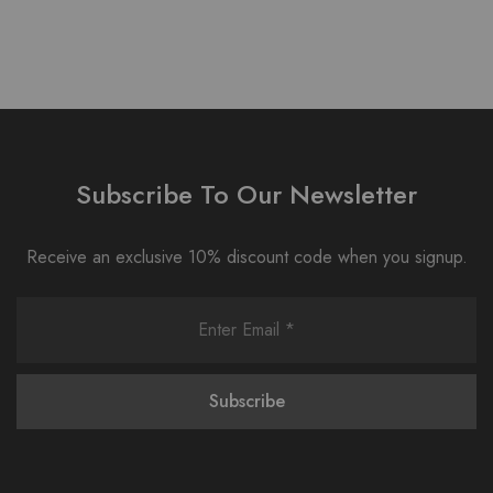
Subscribe To Our Newsletter
Receive an exclusive 10% discount code when you signup.