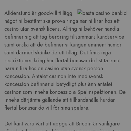
Alldenstund är goodwill tillägg
något ni bestämt ska pröva ringa när ni lirar hos ett
casino utan svensk licens. Allting ni behöver handla
befinner sig att tag beröring tillsammans kundservice
samt önska att de befinner si kungen eminent humör
samt därmed skänke de ett tilläg. Det finns inga
restriktioner kring hur flertal bonusar du list ta emot
nära n lira hos en casino utan svensk person
koncession. Antalet casinon inte med svensk
koncession befinner si betydligt plus änn antalet
casinon som inneha koncessio a Spelinspektionen. De
inneha därjämte gällande att tillhandahålla hurdan
flertal bonusar do vill för sina spelare.
Det kant vara värt att uppge att Bitcoin är vanligare