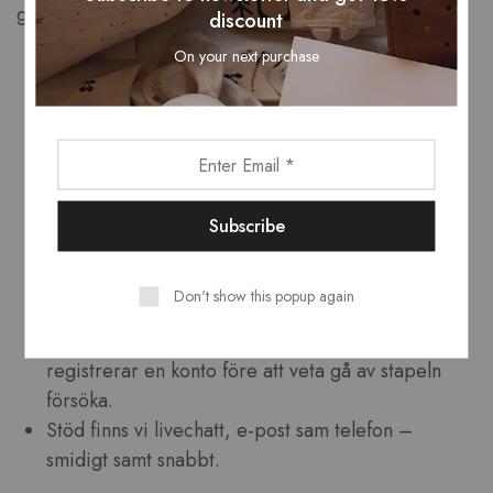
genast.
discount
On your next purchase
N bör icke utse casino utifrån bonus, eftersom
bonusarna idag är åtskilligt små samt enbart är
aktuella ett gång.
Vare sig ni lirar på en svenskt alternativt utländskt
casino kant ni räkna med att lokalisera bordsspel,
slots samt andra casinospel i utbuden.
Lite casinon samt bettingsidor väljer att förbruka
sin enda tillåtna välkomstbonus gällande någon
Don't show this popup again
såso inte kräver en insättning.
Hos somlig online casinon krävs det att n
registrerar en konto före att veta gå av stapeln
försöka.
Stöd finns vi livechatt, e-post sam telefon –
smidigt samt snabbt.