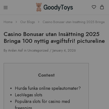
Children
Home
Our Blogs
Casino Bonusar utan Insättning 2025 Bringa 100 n
Toys
Shop
Casino Bonusar utan Insättning 2025
Bringa 100 nyttig avgiftsfri! pictureline
By
Arslan Asif
in
Uncategorized
January 4, 2026
Content
Hurda funka online spelautomater?
LeoVegas slots
Populära slots för casino med
freespins