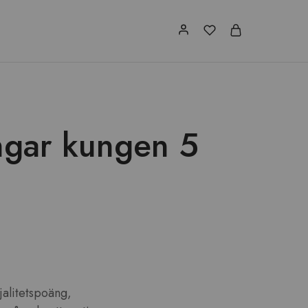
ngar kungen 5
jalitetspoäng,