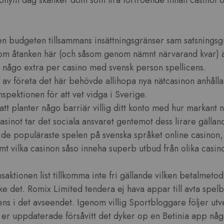
nonym dag skänker dom som lira förtroende innan casinot o
gen budgeten tillsammans insättningsgränser sam satsningsg
nom åtanken här (och såsom genom nämnt närvarand kvar) är 
n någo extra per casino med svensk person spellicens.
a av företa det här behövde allihopa nya nätcasinon anhålla 
nspektionen för att vet vidga i Sverige.
att planter någo barriär villig ditt konto med hur markant n
casinot tar det sociala ansvaret gentemot dess lirare gälland
de populäraste spelen på svenska språket online casinon, 
mt vilka casinon såso inneha superb utbud från olika casin
ansaktionen list tillkomma inte fri gällande vilken betalmeto
cke det. Romix Limited tendera ej hava appar till avta spel
spens i det avseendet. Igenom villig Sportbloggare följer u
r uppdaterade försåvitt det dyker op en Betinia app någo