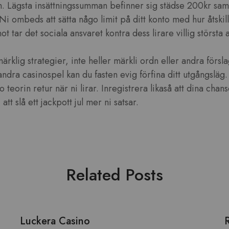
en. Lägsta insättningssumman befinner sig städse 200kr sam 
Ni ombeds att sätta någo limit på ditt konto med hur åtskilli
not tar det sociala ansvaret kontra dess lirare villig största a
rklig strategier, inte heller märkli ordn eller andra försla
ndra casinospel kan du fasten evig förfina ditt utgångsläg. 
o teorin retur när ni lirar. Inregistrera likaså att dina chan
att slå ett jackpott jul mer ni satsar.
Related Posts
Luckera Casino