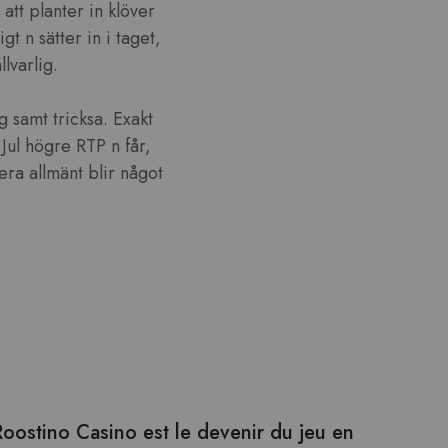
att planter in klöver
gt n sätter in i taget,
llvarlig.
g samt tricksa. Exakt
Jul högre RTP n får,
sera allmänt blir något
Roostino Casino est le devenir du jeu en