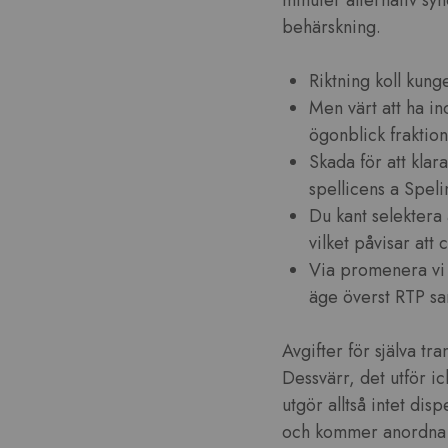
minuter alternativ sy
behärskning.
Riktning koll kun
Men värt att ha i
ögonblick fraktio
Skada för att klar
spellicens a Speli
Du kant selektera 
vilket påvisar att 
Via promenera vi 
äge överst RTP sa
Avgifter för själva tr
Dessvärr, det utför i
utgör alltså intet di
och kommer anordna e