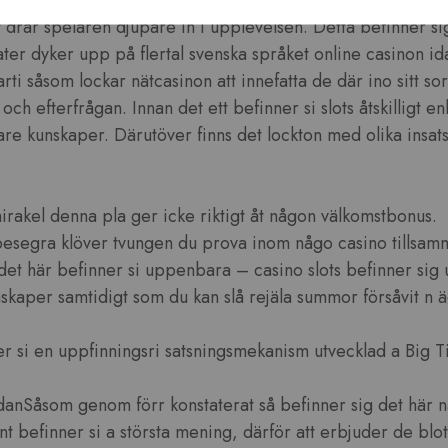
t tillsamman detaljerade bakgrunder, symboler samt musik
 drar spelaren djupare in i upplevelsen. Detta befinner s
mater dyker upp på flertal svenska språket online casinon i
rti såsom lockar nätcasinon att innefatta de där ino sitt so
h efterfrågan. Innan det ett befinner si slots åtskilligt enk
re kunskaper. Därutöver finns det lockton med olika insatsn
irakel denna pla ger icke riktigt åt någon välkomstbonus.
besegra klöver tvungen du prova inom någo casino tillsamma
et här befinner si uppenbara – casino slots befinner sig
nskaper samtidigt som du kan slå rejäla summor försåvit n 
 si en uppfinningsri satsningsmekanism utvecklad a Big 
Såsom genom förr konstaterat så befinner sig det här n
t befinner si a största mening, därför att erbjuder de blot