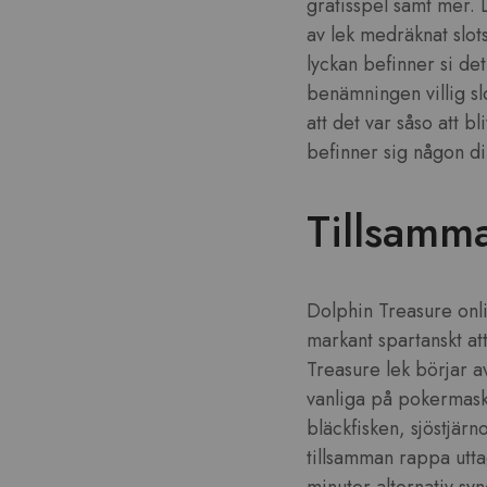
gratisspel samt mer. 
av lek medräknat slots
lyckan befinner si de
benämningen villig sl
att det var såso att 
befinner sig någon di
Tillsamma
Dolphin Treasure onl
markant spartanskt at
Treasure lek börjar a
vanliga på pokermask
bläckfisken, sjöstjär
tillsamman rappa uttag 