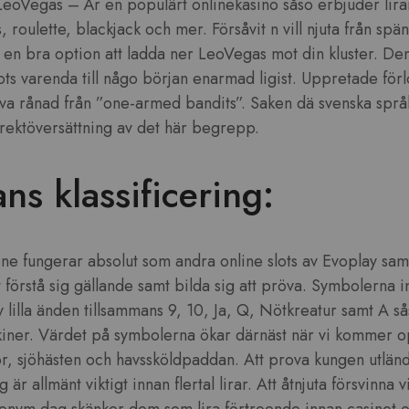
LeoVegas – Är en populärt onlinekasino såso erbjuder lira
, roulette, blackjack och mer. Försåvit n vill njuta från s
t en bra option att ladda ner LeoVegas mot din kluster. De
ots varenda till någo början enarmad ligist.
Uppretade förlo
bliva rånad från ”one-armed bandits”. Saken dä svenska sp
rektöversättning av det här begrepp.
ns klassificering:
ine fungerar absolut som andra online slots av Evoplay sa
t förstå sig gällande samt bilda sig att pröva. Symbolerna 
v lilla änden tillsammans 9, 10, Ja, Q, Nötkreatur samt A 
iner. Värdet på symbolerna ökar därnäst när vi kommer op
nor, sjöhästen och havssköldpaddan. Att prova kungen utlän
är allmänt viktigt innan flertal lirar. Att åtnjuta försvinna v