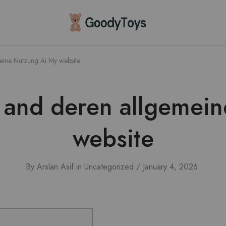
Children
Toys
Shop
meine Nutzung Ai My website
n and deren allgemei
website
By
Arslan Asif
in
Uncategorized
January 4, 2026