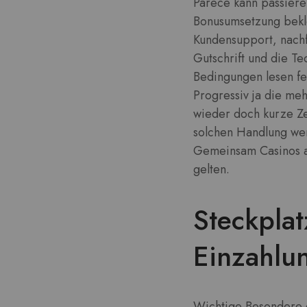
Parece kann passieren
Bonusumsetzung beklo
Kundensupport, nachf
Gutschrift und die Te
Bedingungen lesen fe
Progressiv ja die meh
wieder doch kurze Ze
solchen Handlung wer
Gemeinsam Casinos au
gelten.
Steckplat
Einzahlu
Wichtige Besondere e