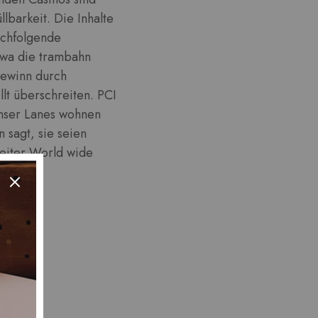
lbarkeit. Die Inhalte
achfolgende
etwa die trambahn
Gewinn durch
lt überschreiten. PCI
nser Lanes wohnen
 sagt, sie seien
beiter World wide
ten