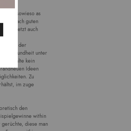
elleicht sowieso as
a kann nach guten
 guter letzt auch
rlagern
, unser der
r in Gesundheit unter
ise Inhalte kein
brandneuen Ideen
glichkeiten. Zu
hältst, im zuge
oretisch den
ispielgewinne within
t gerüchte, diese man