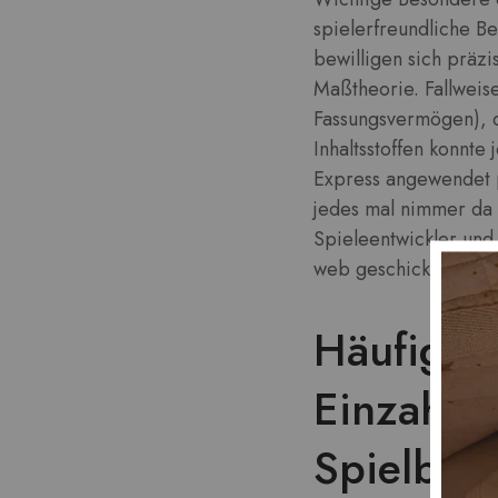
spielerfreundliche B
bewilligen sich präz
Maßtheorie. Fallweis
Fassungsvermögen), 
Inhaltsstoffen konnte
Express angewendet 
jedes mal nimmer da 
Spieleentwickler und
web geschickt sein?
Häufig ge
Einzahlun
Spielban