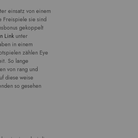
ter einsatz von einem
Freispiele sie sind
nsbonus gekoppelt
n Link
unter
aben in einem
otspielen zählen Eye
it. So lange
gen von rang und
uf diese weise
wenden so gesehen