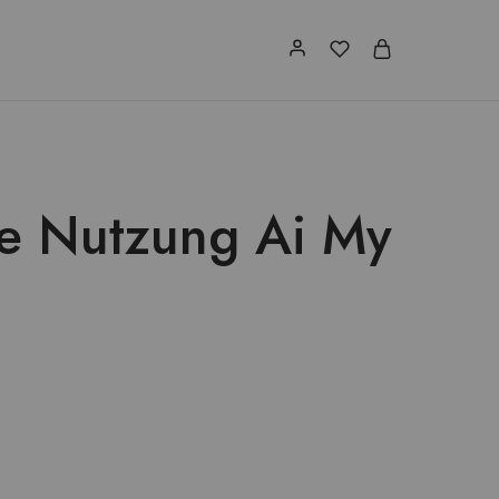
ne Nutzung Ai My