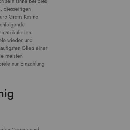
ch sein sinne bei dies
, diesseitigen
uro Gratis Kasino
achfolgende
matrikulieren.
iele wieder und
äufigsten Glied einer
ie meisten
iele nur Einzahlung
nig
nden Casinos sind