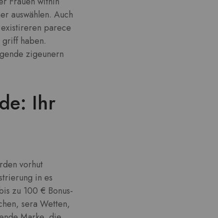
er Frauen within
ner auswählen. Auch
existireren parece
griff haben.
olgende zigeunern
de: Ihr
rden vorhut
trierung in es
bis zu 100 € Bonus-
chen, sera Wetten,
kende Marke, die⁣