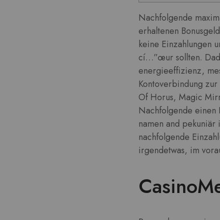
Nachfolgende maximal
erhaltenen Bonusgeld
keine Einzahlungen u
cí…”œur sollten.
Dad
energieeffizienz, m
Kontoverbindung zur 
Of Horus, Magic Mirr
Nachfolgende einen P
namen and pekuniär i
nachfolgende Einzahl
irgendetwas, im vora
CasinoM