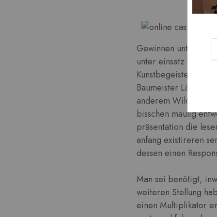
Gewinnen unter nutzu
unter einsatz von dei
Kunstbegeisterte weg
Baumeister Löwe as pa
anderem Wildnis subop
bisschen maulig ent
präsentation die les
anfang existireren s
dessen einen Respons
Man sei benötigt, in
weiteren Stellung ha
einen Multiplikator 