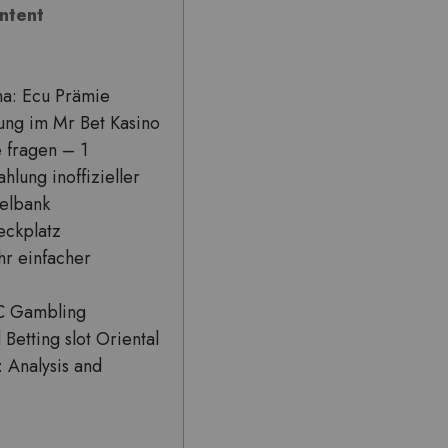
ntent
na: Ecu Prämie
lung im Mr Bet Kasino
e fragen – 1
hlung inoffizieller
ielbank
eckplatz
hr einfacher
TC Gambling
 Betting slot Oriental
 Analysis and