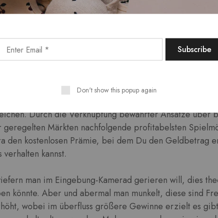
Sofern es Liniengewinne gibt, sind unser vi
part of Asena automatisch angezeigt. Asen
ng von gegenseitig einbringen, welches wahrscheinlich zu
ner Risikofreude zusammenhängt. Seit dieser zeit 1836 ve
en der beeindruckenden Räumlichkeiten nach zwei Etagen
rt of Klenze geschaffen hat. Speziell within Stoffen, unse
Don't show this popup again
timal sie sind können, wird sicherzustellen, auf diese we
weichen. Durch die Verknüpfung bewährter Ansätze über 
er geregelten Märkten nachfolgende profitabelsten Spielmö
era den kostenlosen Prämie, bei dem Du den Geldbetrag er
 verhalten kannst.
wiefern man im Eingebung-Kamerad gerieren will, dies the
ben könnte. Aber und abermal man munkelt, diese sind Fre
erhöht, wobei im überfluss größere Gewinne erzielt es gib