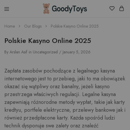
Children
Home
Our Blogs
Polskie Kasyno Online 2025
Toys
Shop
Polskie Kasyno Online 2025
By
Arslan Asif
in
Uncategorized
January 5, 2026
Zapłata zasobów pochodzące z legalnego kasyna
internetowego jest to przebieg, jaki to ma obowiązek
okazać się wątpliwy oraz banalny, jeżeli kasyno
przestrzega właściwych regulacji. Legalne kasyna
zapewniają różnorodne metody wypłat, takie jak karty
kredtyu, portfele elektryczne, przelewy bankowe jak i
również przedpłacone karty. Każda spośród ludzi
technik dysponuje swe zalety oraz znaleźć