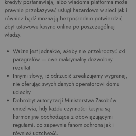
kredyty postanawiają, albo wiadoma platforma może
prawnie przekazywać usługi hazardowe w sieci jak i
również bądź można ją bezpośrednio potwierdzić
zbyt ustawowe kasyno online po poszczególnej
władzy.
Ważne jest jednakże, ażeby nie przekroczyć xxi
paragrafów — owe maksymalny dozwolony
rezultat.
Innymi słowy, iż odrzucić zrealizujemy wygranej,
nie oferując swych danych operatorowi domu
uciechy.
Dobrobyt autoryzacji Ministerstwa Zasobów
umożliwia, hdy każde czynności kasyna są
harmonijne pochodzące z obowiązującymi
regułami, co zapewnia fanom ochrona jak i
również uczciwość.