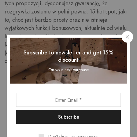
tych propozycji, dysponujesz gwarancję, że
rozgrywka zostanie w pełni pewna. 15 hot spot, jaki
to, choć jest bardzo prosty oraz nie istnieje
wyjątkowych funkcji bonusowych, aktualnie od wielu
lat może pochwalić się niegasnącym zamiłowaniem
fanów. Slot pochodzące z tradycyjnymi symbolami
Subscribe to newsletter and get 15%
(cytrusy, dzwonki, pomyślne siódemki) dysponuje
discount
dwóch walce jak i również dwóch linie płatnicze.
On your next purchase
Don't show this popup again