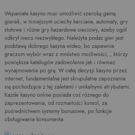
Wspaniałe kasyno musi umożliwić szeroką gamę
gierek, w niniejszym uciechy karciane, automaty, gry
stołowe i różne gry hazardowe sieciowy, ażeby ogół
odkrył nieco niezwykłego. Należyta podaż gier jest
podstawą dobrego kasyna wideo, bo zapewnia
graczom wybór wraz z mnóstwo możliwości, , którzy
powiększa katalogów zadowolenie jak i również
wynajmowanie po grę. W całej decyzji kasyno przez
internet, fundamentalne jest skrupulatne zapoznanie
się pochodzące z tej zaletami i unikalnymi atrybutami.
Każde kasyno online posiada coś różnego do
zaprezentowania, od rozmaitości konsol, za
pośrednictwem systemy bonusowe, po funkcje
obsługiwania konsumenta.