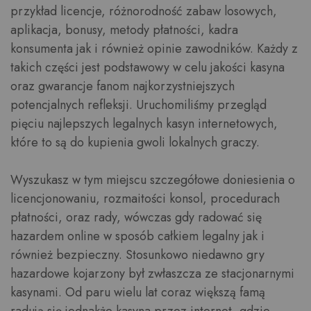
przykład licencje, różnorodność zabaw losowych,
aplikacja, bonusy, metody płatności, kadra
konsumenta jak i również opinie zawodników. Każdy z
takich części jest podstawowy w celu jakości kasyna
oraz gwarancje fanom najkorzystniejszych
potencjalnych refleksji. Uruchomiliśmy przegląd
pięciu najlepszych legalnych kasyn internetowych,
które to są do kupienia gwoli lokalnych graczy.
Wyszukasz w tym miejscu szczegółowe doniesienia o
licencjonowaniu, rozmaitości konsol, procedurach
płatności, oraz rady, wówczas gdy radować się
hazardem online w sposób całkiem legalny jak i
również bezpieczny. Stosunkowo niedawno gry
hazardowe kojarzony był zwłaszcza ze stacjonarnymi
kasynami. Od paru wielu lat coraz większą famą
radują się jednakże kasyna przez internet, gdzie