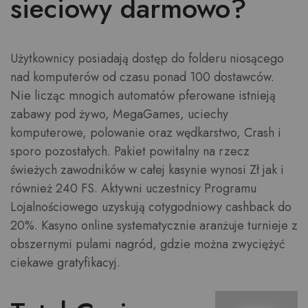
sieciowy darmowo?
Użytkownicy posiadają dostęp do folderu niosącego
nad komputerów od czasu ponad 100 dostawców.
Nie licząc mnogich automatów pferowane istnieją
zabawy pod żywo, MegaGames, uciechy
komputerowe, polowanie oraz wędkarstwo, Crash i
sporo pozostałych. Pakiet powitalny na rzecz
świeżych zawodników w całej kasynie wynosi Zł jak i
również 240 FS. Aktywni uczestnicy Programu
Lojalnościowego uzyskują cotygodniowy cashback do
20%. Kasyno online systematycznie aranżuje turnieje z
obszernymi pulami nagród, gdzie można zwyciężyć
ciekawe gratyfikacyj.