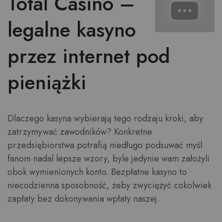
Total Casino –
legalne kasyno
przez internet pod
pieniążki
Dlaczego kasyna wybierają tego rodzaju kroki, aby
zatrzymywać zawodników? Konkretne
przedsiębiorstwa potrafią niedługo podsuwać myśl
fanom nadal lepsze wzory, byle jedynie wam założyli
obok wymienionych konto. Bezpłatne kasyno to
niecodzienna sposobność, żeby zwyciężyć cokolwiek
zapłaty bez dokonywania wpłaty naszej.