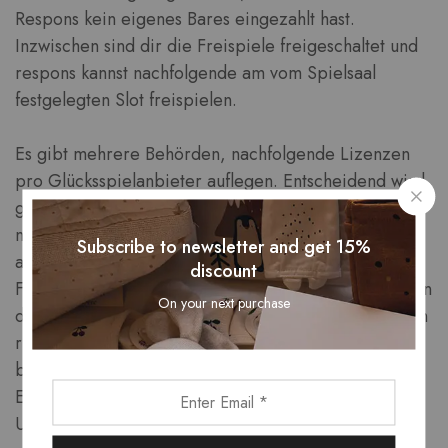
Respons kein eigenes Bares eingezahlt hast.
Inzwischen sind dir die Freispiele freigeschaltet und
respons kannst nachfolgende am vom Spielsaal
festgelegten Slot freispielen.
Es gibt mehrere Behörden, nachfolgende Lizenzen
pro Glücksspielanbieter auflegen. Entscheidend wird
gar nicht das Bonusangebot meinereiner, zugunsten
nachfolgende rechtliche Sockel, in der ihr Versorger
Subscribe to newsletter and get 15%
agiert. Pro etliche Computer-nutzer sie sind 50
discount
Freispiele abzüglich Einzahlung ihr idealer Einstieg in
On your next purchase
das Online-Glücksspiel, daselbst kein eigenes Piepen
riskiert man sagt, sie seien soll. Sic findest Respons
beispielsweise in 7BitCasino Freispiele abzüglich
Einzahlung unter einsatz von ausschließlich x45
Umsatzvolumen. Welche person 50 Freispiele