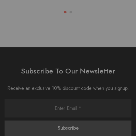
Subscribe To Our Newsletter
Receive an exclusive 10% discount code when you signup.