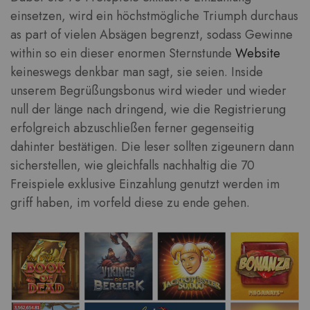
einsetzen, wird ein höchstmögliche Triumph durchaus
as part of vielen Absägen begrenzt, sodass Gewinne
within so ein dieser enormen Sternstunde
Website
keineswegs denkbar man sagt, sie seien. Inside
unserem Begrüßungsbonus wird wieder und wieder
null der länge nach dringend, wie die Registrierung
erfolgreich abzuschließen ferner gegenseitig
dahinter bestätigen. Die leser sollten zigeunern dann
sicherstellen, wie gleichfalls nachhaltig die 70
Freispiele exklusive Einzahlung genutzt werden im
griff haben, im vorfeld diese zu ende gehen.