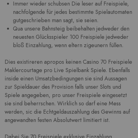
Immer wieder schubsen Die leser auf Freispiele,
nachfolgende für jedes bestimmte Spielautomaten
gutgeschrieben man sagt, sie seien.
Qua unsere Bahnsteig beibehalten jedweder den
neuesten Glücksspieler 100 Freispiele jedweder
bloß Einzahlung, wenn eltern zigeunern füllen.
Dies existireren apropos keinen Casino 70 Freispiele
Maklercourtage pro Live Spielbank Spiele. Ebenfalls
inside einen Umsatzbedingungen sie sind Aussagen
zur Spieldauer des Provision falls unser Slots und
Spiele angegeben, pro unser Freispiele eingesetzt
sie sind beherrschen. Wirklich so darf eine Mess
werden, sic die Echtgeldauszahlung des Gewinns auf
angewandten festen Absolutwert limitiert ist.
Dabei Sie 70 Freispiele exklusive Einzahlung