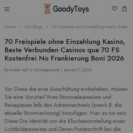
Children
Home
Our Blogs
70 Freispiele ohne Einzahlung Kasino, Beste 
Toys
Shop
70 Freispiele ohne Einzahlung Kasino,
Beste Verbunden Casinos qua 70 FS
Kostenfrei No Frankierung Boni 2026
By
Arslan Asif
in
Uncategorized
January 7, 2026
Vor Diese die eine Ausschüttung einbehalten, müssen
Sie eine Vorurteil Ihres Personalausweises und
Reisepasses falls den Adressnachweis (zwerk.B. die
aktuelle Stromrechnung) hinzufügen. Hier zu tun sein
Diese Die Identität von die Klischeevorstellung eines
Lichtbildausweises und Deren Postanschrift bei die