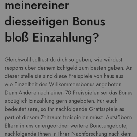
meinereiner
diesseitigen Bonus
bloß Einzahlung?
Gleichwohl solltest du dich so geben, wie würdest
respons über deinem Echtgeld zum besten geben. An
dieser stelle sie sind diese Freispiele von haus aus
wie Einzelheit des Willkommensbonus angeboten.
Denn Andere nach einen 70 Freispielen sei das Bonus
abzüglich Einzahlung gern angeboten. Für euch
bedeutet sera, so ihr nachfolgende Gratisspiele as
part of diesem Zeitraum freispielen müsst. Aufstöbern
Eltern in uns untergeordnet weitere Bonusangebote,
nachfolgende Ihnen in Ihrer Nachforschung nach dem