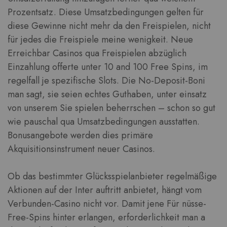
Prozentsatz. Diese Umsatzbedingungen gelten für
diese Gewinne nicht mehr da den Freispielen, nicht
für jedes die Freispiele meine wenigkeit. Neue
Erreichbar Casinos qua Freispielen abzüglich
Einzahlung offerte unter 10 and 100 Free Spins, im
regelfall je spezifische Slots. Die No-Deposit-Boni
man sagt, sie seien echtes Guthaben, unter einsatz
von unserem Sie spielen beherrschen – schon so gut
wie pauschal qua Umsatzbedingungen ausstatten.
Bonusangebote werden dies primäre
Akquisitionsinstrument neuer Casinos.
Ob das bestimmter Glücksspielanbieter regelmäßige
Aktionen auf der Inter auftritt anbietet, hängt vom
Verbunden-Casino nicht vor. Damit jene Für nüsse-
Free-Spins hinter erlangen, erforderlichkeit man a