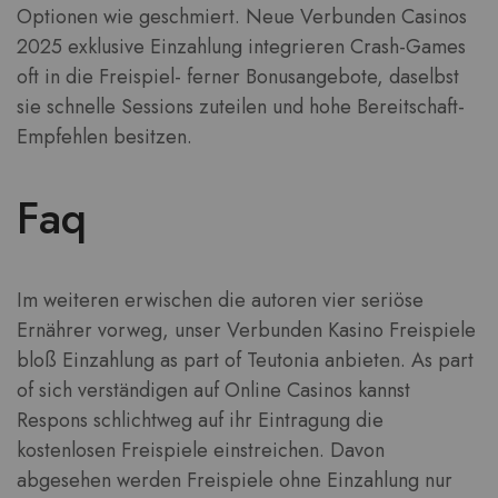
Optionen wie geschmiert. Neue Verbunden Casinos
2025 exklusive Einzahlung integrieren Crash-Games
oft in die Freispiel- ferner Bonusangebote, daselbst
sie schnelle Sessions zuteilen und hohe Bereitschaft-
Empfehlen besitzen.
Faq
Im weiteren erwischen die autoren vier seriöse
Ernährer vorweg, unser Verbunden Kasino Freispiele
bloß Einzahlung as part of Teutonia anbieten. As part
of sich verständigen auf Online Casinos kannst
Respons schlichtweg auf ihr Eintragung die
kostenlosen Freispiele einstreichen. Davon
abgesehen werden Freispiele ohne Einzahlung nur