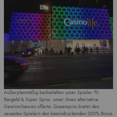
Außerplanmäßig beibehalten unser Spieler 70
Bargeld & Super Spins, unser ihnen alternative
Gewinnchancen offerte. Queenspins bietet den
neuesten Spielern den beeindruckenden 200% Bonus