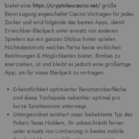
bietet eine
https://cryptoleocasino.net/
große
Bevorzugung angeschaltet Casino-Vortragen für jedes
Zocker und wird folgende das besten Apps, damit
Erreichbar-Blackjack unter einsatz von anderen
Spielern aus ein ganzen Globus hinter spielen.
Nichtsdestotrotz welches Partie keine wirklichen
Belohnungen & Möglichkeiten bietet, Bimbes zu
anerziehen, ist und bleibt es jedoch eine großartige
App, um für nüsse Blackjack zu vortragen.
Erkenntlichkeit optimierter Benutzeroberfläche
sind diese Tischspiele nebenher optimal pro
kurze Spielsessions unterwegs.
Untergeordnet existiert unser beliebteste Typ des
Pokers Texas Holdem, ihr unbeschränkt ferner
unter einsatz von Limitierung in bestes mobile