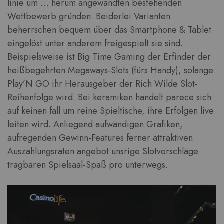
linie um … herum angewandten bestehenden
Wettbewerb gründen. Beiderlei Varianten
beherrschen bequem über das Smartphone & Tablet
eingelöst unter anderem freigespielt sie sind.
Beispielsweise ist Big Time Gaming der Erfinder der
heißbegehrten Megaways-Slots (fürs Handy), solange
Play’N GO ihr Herausgeber der Rich Wilde Slot-
Reihenfolge wird. Bei keramiken handelt parece sich
auf keinen fall um reine Spieltische, ihre Erfolgen live
leiten wird. Anliegend aufwändigen Grafiken,
aufregenden Gewinn-Features ferner attraktiven
Auszahlungsraten angebot unsrige Slotvorschläge
tragbaren Spielsaal-Spaß pro unterwegs.