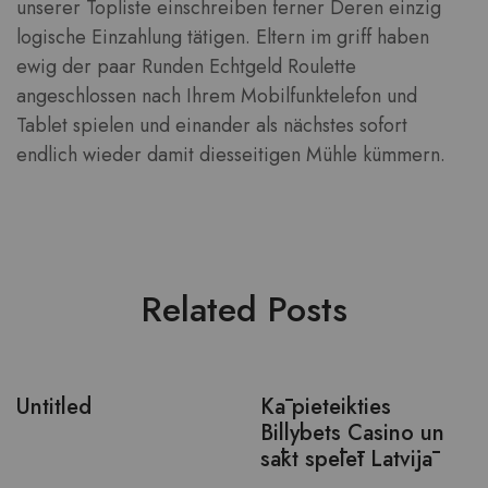
unserer Topliste einschreiben ferner Deren einzig
logische Einzahlung tätigen. Eltern im griff haben
ewig der paar Runden Echtgeld Roulette
angeschlossen nach Ihrem Mobilfunktelefon und
Tablet spielen und einander als nächstes sofort
endlich wieder damit diesseitigen Mühle kümmern.
Related Posts
Untitled
Kā pieteikties
Billybets Casino un
sākt spēlēt Latvijā