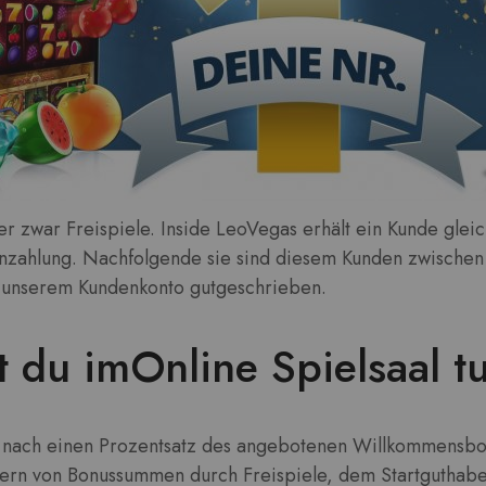
ler zwar Freispiele. Inside LeoVegas erhält ein Kunde glei
inzahlung. Nachfolgende sie sind diesem Kunden zwischen 
 unserem Kundenkonto gutgeschrieben.
t du imOnline Spielsaal t
ch nach einen Prozentsatz des angebotenen Willkommensb
nern von Bonussummen durch Freispiele, dem Startguthab