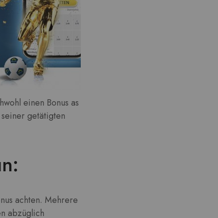
chwohl einen Bonus as
seiner getätigten
un:
onus achten. Mehrere
en abzüglich