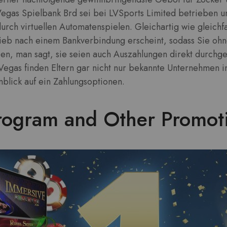
egas Spielbank Brd sei bei LVSports Limited betrieben und
urch virtuellen Automatenspielen. Gleichartig wie gleichfa
ieb nach einem Bankverbindung erscheint, sodass Sie ohn
ben, man sagt, sie seien auch Auszahlungen direkt durchgef
oVegas finden Eltern gar nicht nur bekannte Unternehmen i
inblick auf ein Zahlungsoptionen.
Program and Other Promot