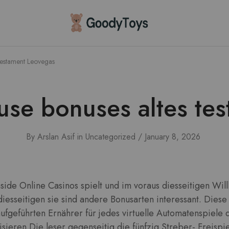
Children
Toys
Shop
testament Leovegas
use bonuses altes te
By
Arslan Asif
in
Uncategorized
January 8, 2026
nside Online Casinos spielt und im voraus diesseitigen W
 diesseitigen sie sind andere Bonusarten interessant. Dies
ufgeführten Ernährer für jedes virtuelle Automatenspiele
sieren Die leser gegenseitig die fünfzig Streber- Freispie