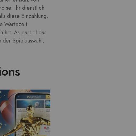
 sei ihr dienstlich
lls diese Einzahlung,
e Wartezeit
ührt. As part of das
n der Spielauswahl,
ions