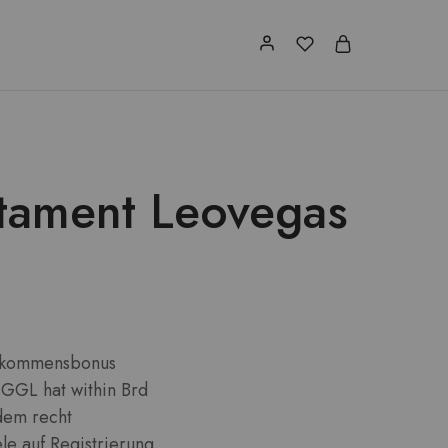
stament Leovegas
illkommensbonus
e GGL hat within Brd
 dem recht
le auf Registrierung