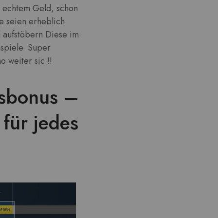
r echtem Geld, schon
e seien erheblich
 aufstöbern Diese im
hspiele. Super
 weiter sic !!
gsbonus –
für jedes