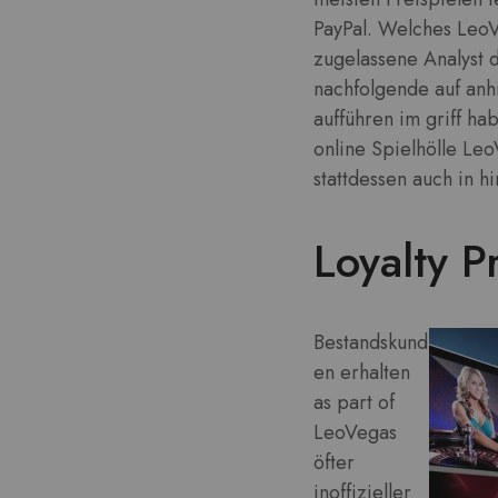
PayPal. Welches LeoV
zugelassene Analyst d
nachfolgende auf anh
aufführen im griff ha
online Spielhölle Le
stattdessen auch in h
Loyalty 
Bestandskund
en erhalten
as part of
LeoVegas
öfter
inoffizieller