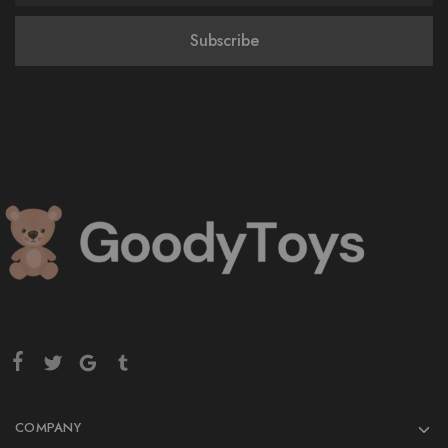
COMPANY