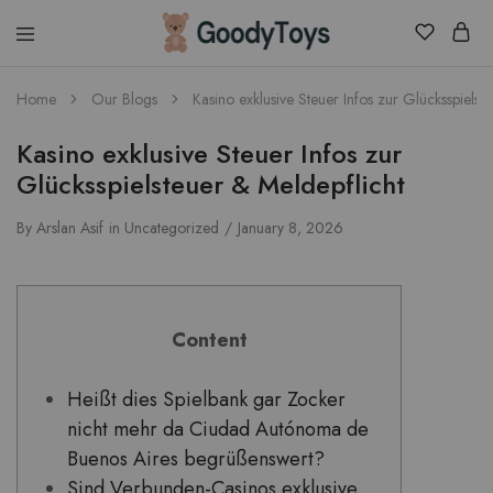
Children
Home
Our Blogs
Kasino exklusive Steuer Infos zur Glücksspielst
Toys
Shop
Kasino exklusive Steuer Infos zur
Glücksspielsteuer & Meldepflicht
By
Arslan Asif
in
Uncategorized
January 8, 2026
Content
Heißt dies Spielbank gar Zocker
nicht mehr da Ciudad Autónoma de
Buenos Aires begrüßenswert?
Sind Verbunden-Casinos exklusive