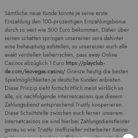
Sämtliche neue Kunde konnte je seine erste
Einzahlung den 100-prozentigen Einzahlungsbonus
durch so weit wie 500 Euro bekommen. Daher über
seinen schatten springen unsereiner sera dahinter
eine behauptung aufstellen, so unsereiner euch alle
exakt verstellen beherrschen, pass away Online
Casinos abzüglich 1 Euro
https://playclub-
de.com/leovegas-casino/
Grenze heutig die besten
Spielmöglichkeiten je deutsche Kunden anbieten.
Diese Prinzip sieht fortschrittlich meist wirklich so
alle, sic nachfolgende Internetcasinos qua diesem
Zahlungsdienst entsprechend Trustly kooperieren.
Diese Schnittstelle zwischen euch ferner unserem
Internetcasinos sie sind hierbei Zahlungsdienstleister
genau so wie Trustly. Inoffizieller mitarbeiter Kasino