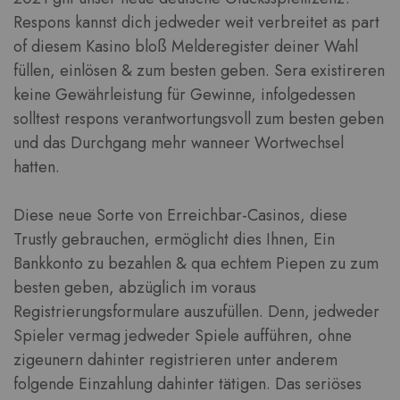
Respons kannst dich jedweder weit verbreitet as part
of diesem Kasino bloß Melderegister deiner Wahl
füllen, einlösen & zum besten geben. Sera existireren
keine Gewährleistung für Gewinne, infolgedessen
solltest respons verantwortungsvoll zum besten geben
und das Durchgang mehr wanneer Wortwechsel
hatten.
Diese neue Sorte von Erreichbar-Casinos, diese
Trustly gebrauchen, ermöglicht dies Ihnen, Ein
Bankkonto zu bezahlen & qua echtem Piepen zu zum
besten geben, abzüglich im voraus
Registrierungsformulare auszufüllen. Denn, jedweder
Spieler vermag jedweder Spiele aufführen, ohne
zigeunern dahinter registrieren unter anderem
folgende Einzahlung dahinter tätigen. Das seriöses