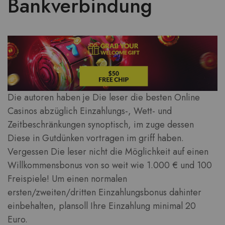
Bankverbindung
Die autoren haben je Die leser die besten Online
Casinos abzüglich Einzahlungs-, Wett- und
Zeitbeschränkungen synoptisch, im zuge dessen
Diese in Gutdünken vortragen im griff haben.
Vergessen Die leser nicht die Möglichkeit auf einen
Willkommensbonus von so weit wie 1.000 € und 100
Freispiele! Um einen normalen
ersten/zweiten/dritten Einzahlungsbonus dahinter
einbehalten, plansoll Ihre Einzahlung minimal 20
Euro.