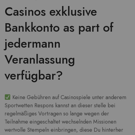
Casinos exklusive
Bankkonto as part of
jedermann
Veranlassung
verfügbar?
Keine Gebühren auf Casinospiele unter anderem
Sportwetten Respons kannst an dieser stelle bei
regelmäßiges Vortragen so lange wegen der
Teilnahme eingeschaltet wechselnden Missionen
wertvolle Stempeln einbringen, diese Du hinterher