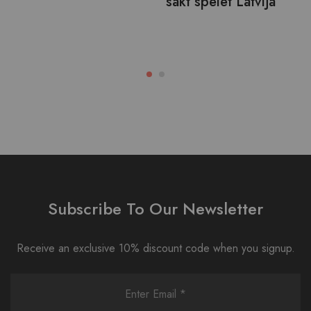
sākt spēlēt Latvijā
Subscribe To Our Newsletter
Receive an exclusive 10% discount code when you signup.