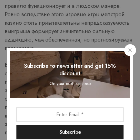
правило функционирует и в людском манере.
Ровно вследствие этого игровые игры мелстрой
казино столь привлекательны непредсказуемость
выигрыша формирует значительно сильную
аддикцию, чем обеспеченная, но прогнозируемая
поощрение.
В повседневной деятельности люди постоянно
Subscribe to newsletter and get 15%
discount
сталкиваемся с варьирующимся поддержкой в
mellstroy game. Социальные платформы
On your next purchase
задействуют этот закон через непредсказуемость
одобрений и замечаний. Встречи функционируют
по аналогичному принципу двусмысленность
взаимности создает течение флирта более
захватывающим, чем гарантированный
положительный исход.