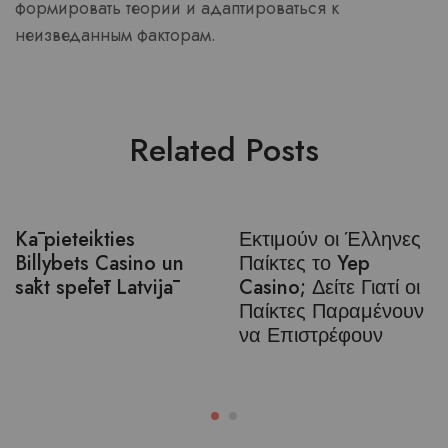
формировать теории и адаптироваться к
неизведанным факторам.
Related Posts
Kā pieteikties
Εκτιμούν οι Έλληνες
Billybets Casino un
Παίκτες το Yep
sākt spēlēt Latvijā
Casino; Δείτε Γιατί οι
Παίκτες Παραμένουν
να Επιστρέφουν