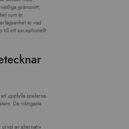
vänliga gränssnitt;
ghet som är
överlägsenhet är vad
 till ett exceptionellt
etecknar
att uppfylla spelarna.
stem. De viktigaste
urval av alternativ