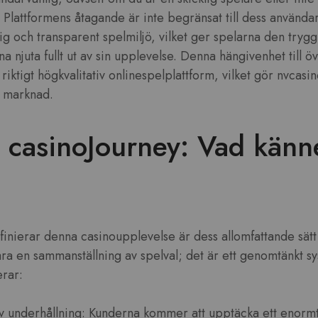
 Plattformens åtagande är inte begränsat till dess användar
lig och transparent spelmiljö, vilket ger spelarna den tryg
a njuta fullt ut av sin upplevelse. Denna hängivenhet till 
iktigt högkvalitativ onlinespelplattform, vilket gör nvcasino
g marknad.
 casinoJourney: Vad känn
inierar denna casinoupplevelse är dess allomfattande sätt 
ara en sammanställning av spelval; det är ett genomtänkt sy
erar:
av underhållning: Kunderna kommer att upptäcka ett enormt 