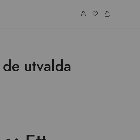
 de utvalda