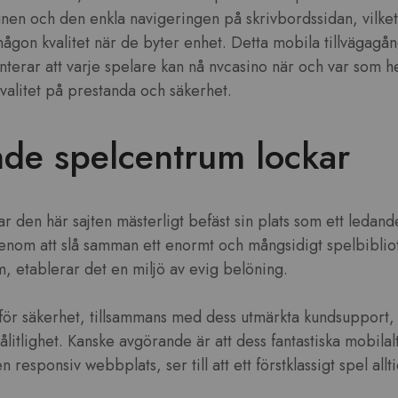
nen och den enkla navigeringen på skrivbordssidan, vilket 
 någon kvalitet när de byter enhet. Detta mobila tillvägag
nterar att varje spelare kan nå nvcasino när och var som he
valitet på prestanda och säkerhet.
nde spelcentrum lockar
r den här sajten mästerligt befäst sin plats som ett ledande
nom att slå samman ett enormt och mångsidigt spelbibliot
, etablerar det en miljö av evig belöning.
ör säkerhet, tillsammans med dess utmärkta kundsupport,
litlighet. Kanske avgörande är att dess fantastiska mobilal
responsiv webbplats, ser till att ett förstklassigt spel alltid