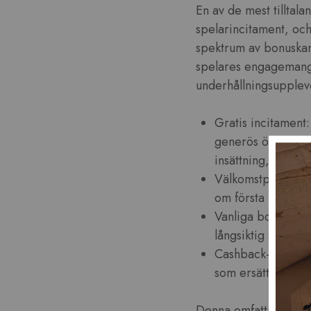
En av de mest tilltal
spelarincitament, och
spektrum av bonuskam
spelares engagemang.
underhållningsuppleve
Gratis incitament:
generös öppningsb
insättning, vilket
Välkomstpaket: Ef
om första insättni
Vanliga bonusar: v
långsiktig spelar
Cashback-erbjudan
som ersätter en p
Denna omfattande bonus