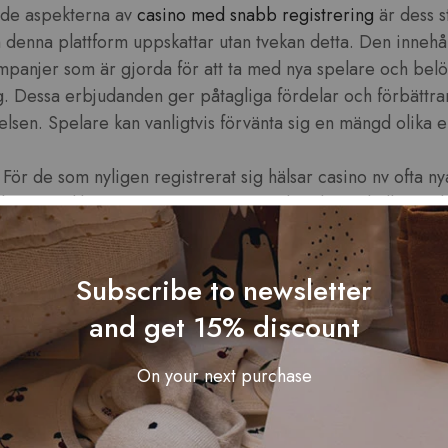
ande aspekterna av
casino med snabb registrering
är dess s
 denna plattform uppskattar utan tvekan detta. Den innehåll
panjer som är gjorda för att ta med nya spelare och bel
 Dessa erbjudanden ger påtagliga fördelar och förbättra
lsen. Spelare kan vanligtvis förvänta sig en mängd olika 
 För de som nyligen registrerat sig hälsar casino nv ofta 
onus, inklusive gratissnurr på omtyckta slotspel eller en 
 ger spelare möjlighet att upptäcka plattformen från första 
ter registrering kan nya besökare vanligtvis använda ett 
Subscribe to newsletter
ng som är utformat för att avsevärt komplettera deras initia
älviljan är inte över förbi välkomsten. Denna operatör läg
and get 15% discount
lojalitet genom återkommande bonusar.
den: Dessutom ger tillhandahållandet av cashback spelare
On your next purchase
rocentandel av förlusterna under bestämda perioder.
struktur ser till att spelare oavsett nivå ar