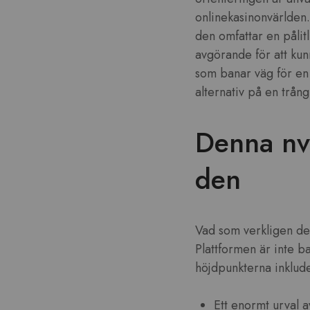
onlinekasinonvärlden.
den omfattar en pålit
avgörande för att kunn
som banar väg för en r
alternativ på en trån
Denna nv
den
Vad som verkligen def
Plattformen är inte b
höjdpunkterna inklud
Ett enormt urval 