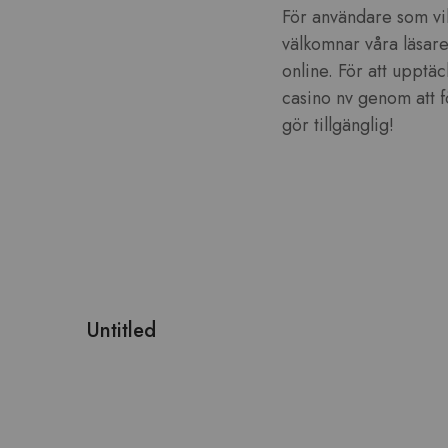
För användare som vill
välkomnar våra läsare
online. För att upptä
casino nv genom att f
gör tillgänglig!
Untitled