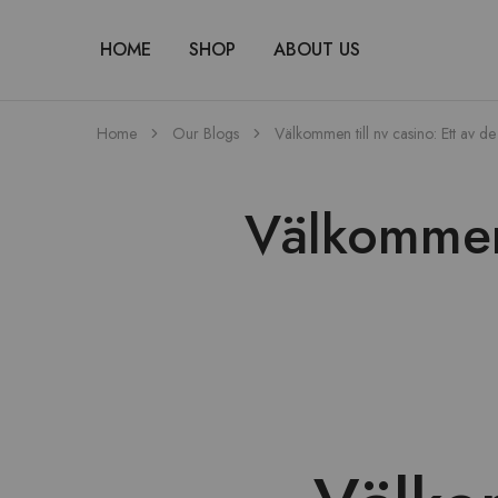
HOME
SHOP
ABOUT US
Home
Our Blogs
Välkommen till nv casino: Ett av de
Välkommen 