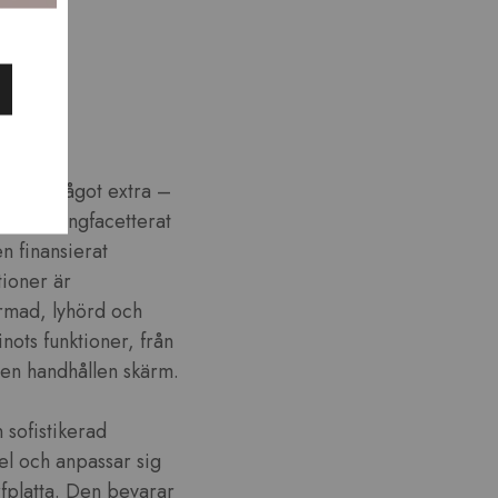
 längre något extra –
t och mångfacetterat
n finansierat
ioner är
ormad, lyhörd och
inots funktioner, från
å en handhållen skärm.
 sofistikerad
el och anpassar sig
rfplatta. Den bevarar